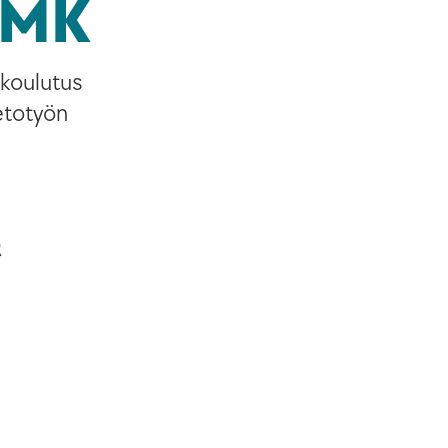
AMK
 koulutus
ietotyön
t