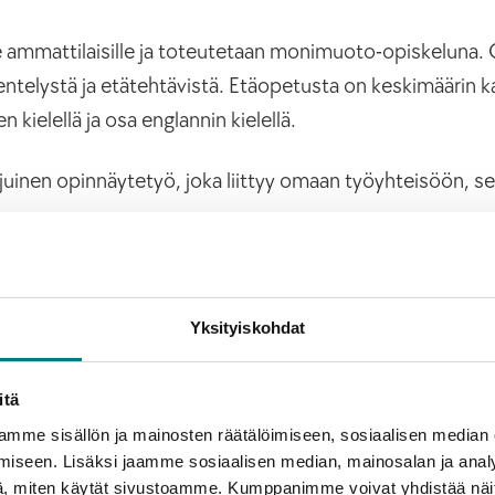
le ammattilaisille ja toteutetaan monimuoto-opiskeluna.
ntelystä ja etätehtävistä. Etäopetusta on keskimäärin k
ielellä ja osa englannin kielellä.
uinen opinnäytetyö, joka liittyy omaan työyhteisöön, se
Yksityiskohdat
itä
mme sisällön ja mainosten räätälöimiseen, sosiaalisen median
iseen. Lisäksi jaamme sosiaalisen median, mainosalan ja analy
Opinno
, miten käytät sivustoamme. Kumppanimme voivat yhdistää näitä t