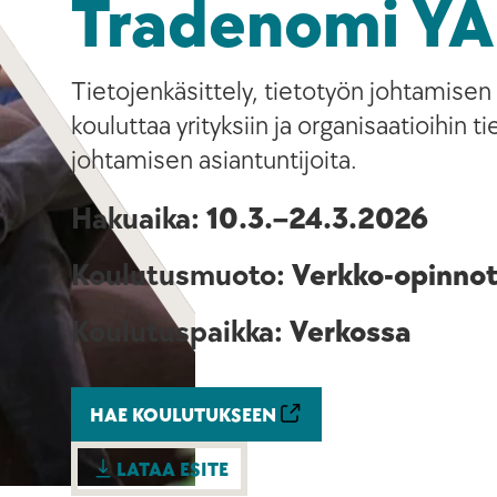
Tradenomi Y
Tietojenkäsittely, tietotyön johtamisen
kouluttaa yrityksiin ja organisaatioihin t
johtamisen asiantuntijoita.
Hakuaika:
10.3.–24.3.2026
Koulutusmuoto:
Verkko-opinno
Koulutuspaikka:
Verkossa
HAE KOULUTUKSEEN
LATAA ESITE