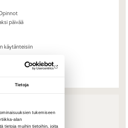
 Opinnot
aksi päivää
n käytänteisiin
Tietoja
 ominaisuuksien tukemiseen
tiikka-alan
t
ietoja muihin tietoihin, joita