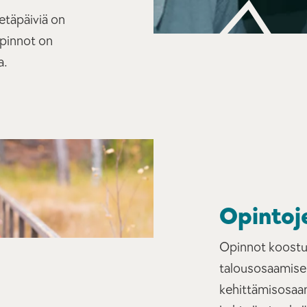
etäpäiviä on
Opinnot on
a.
Opintoj
Opinnot koostuv
talousosaamisen
kehittämisosaa