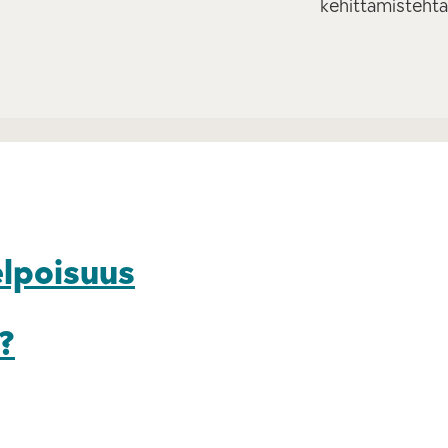
kehittämistehtä
elpoisuus
?