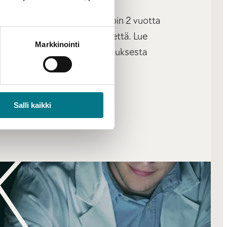
lyn YAMK -koulutus kestää noin 2 vuotta
sen laajuus on 90 opintopistettä. Lue
Markkinointi
n sisällöstä ja opintojen ajoituksesta
a.
S
Salli kaikki