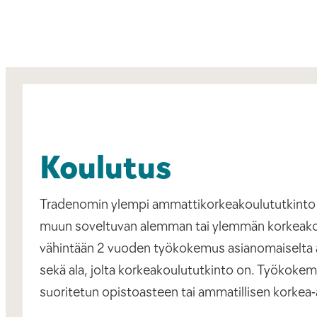
Koulutus
Tradenomin ylempi ammattikorkeakoulututkinto o
muun soveltuvan alemman tai ylemmän korkeakoul
vähintään 2 vuoden työkokemus asianomaiselta ala
sekä ala, jolta korkeakoulututkinto on. Työkokem
suoritetun opistoasteen tai ammatillisen korkea-