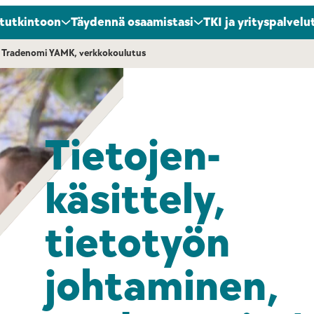
 tutkintoon
Täydennä osaamistasi
TKI ja yrityspalvelu
n, Tradenomi YAMK, verkkokoulutus
Tietojen­
käsittely,
tietotyön
johtaminen,