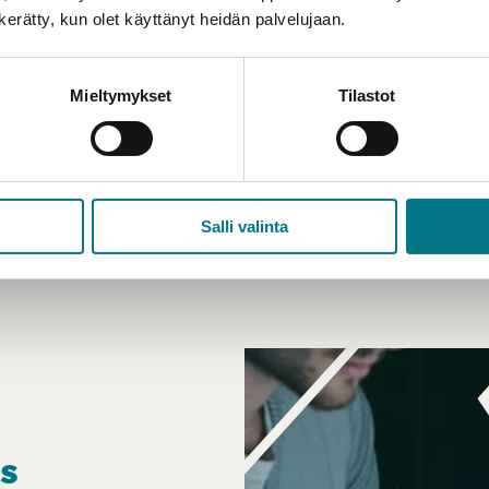
n kerätty, kun olet käyttänyt heidän palvelujaan.
Tietojenkäsitte
työn ohessa ja 
Mieltymykset
Tilastot
lisää koulutukse
opinto-oppaast
OPINTO-OPA
Salli valinta
us