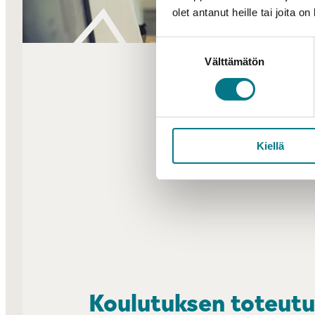
olet antanut heille tai joita o
Suostumuksen
Välttämätön
valinta
Kiellä
Koulutuksen toteut