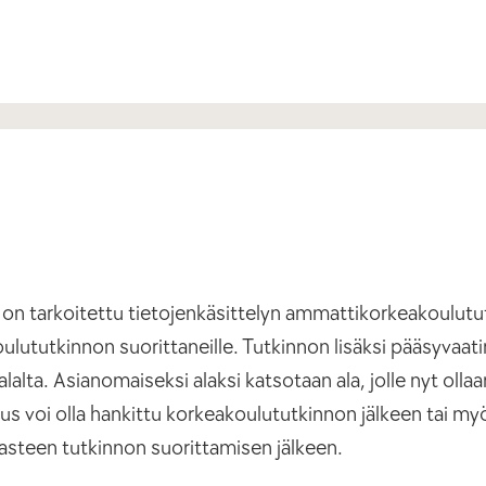
n tarkoitettu tietojenkäsittelyn ammattikorkeakoulutut
ututkinnon suorittaneille. Tutkinnon lisäksi pääsyvaa
lta. Asianomaiseksi alaksi katsotaan ala, jolle nyt oll
us voi olla hankittu korkeakoulututkinnon jälkeen tai m
asteen tutkinnon suorittamisen jälkeen.