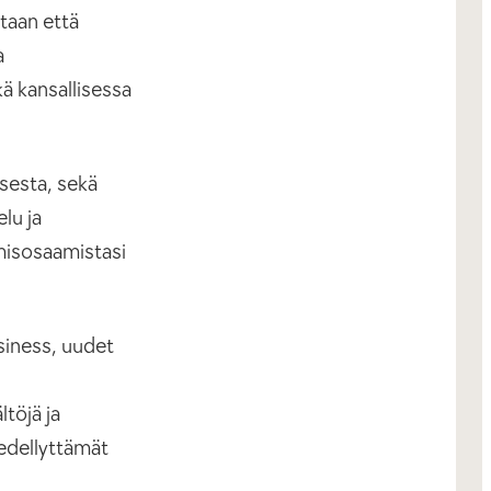
taan että
a
ä kansallisessa
isesta, sekä
lu ja
amisosaamistasi
siness, uudet
töjä ja
edellyttämät