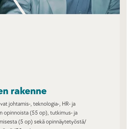
en rakenne
at johtamis-, teknologia-, HR- ja
 opinnoista (55 op), tutkimus- ja
misesta (5 op) sekä opinnäytetyöstä/