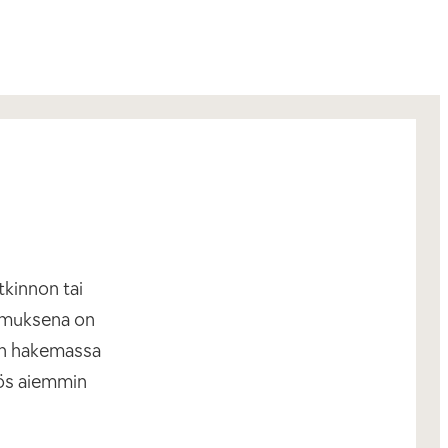
kinnon tai
timuksena on
aan hakemassa
yös aiemmin