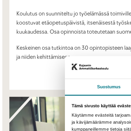
Koulutus on suunniteltu jo työelämässä toimivil
koostuvat etäopetuspäivistä, itsenäisestä työske
kuukaudessa. Osa opinnoista toteutetaan suomen k
Keskeinen osa tutkintoa on 30 opintopisteen laaj
ja niiden kehittämiseen.
Suostumus
Tämä sivusto käyttää eväste
Käytämme evästeitä tarjoama
ja kävijämäärämme analysoim
kumppaneillemme tietoja siitä