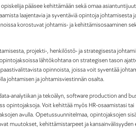
 opiskelija pääsee kehittämään sekä omaa asiantuntijuut
amista laajentavia ja syventäviä opintoja johtamisesta j
innoissa korostuvat johtamis- ja kehittämisosaaminen sek
misesta, projekti-, henkilöstö- ja strategisesta johtam
opintojaksoissa lähtökohtana on strategisen tason ajatte
apaastivalittavista opinnoista, joissa voit syventää joht
la johtamisen ja johtamisviestinnän osalta.
ata-analytiikan ja tekoälyn, software production and bu
ss opintojaksoja. Voit kehittää myös HR-osaamistasi tai
jaksojen avulla. Opetussuunnitelmaa, opintojaksojen sisäl
vat muutokset, kehittämistarpeet ja kansainvälisyyden 