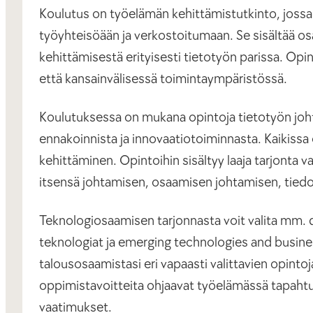
Koulutus on työelämän kehittämistutkinto, jossa
työyhteisöään ja verkostoitumaan. Se sisältää osa
kehittämisestä erityisesti tietotyön parissa. Op
että kansainvälisessä toimintaympäristössä.
Koulutuksessa on mukana opintoja tietotyön johta
ennakoinnista ja innovaatiotoiminnasta. Kaikissa 
kehittäminen. Opintoihin sisältyy laaja tarjonta v
itsensä johtamisen, osaamisen johtamisen, tiedol
Teknologiosaamisen tarjonnasta voit valita mm. d
teknologiat ja emerging technologies and busine
talousosaamistasi eri vapaasti valittavien opinto
oppimistavoitteita ohjaavat työelämässä tapahtu
vaatimukset.