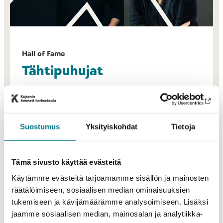
Hall of Fame
Tähtipuhujat
Tapahtumapäivää tähdittävät eri alojen
huippupuhujat. Pääset kurkistamaan näyttelijän työn
kulisseihin sekä sukeltamaan supertietokoneiden,
Suostumus
Yksityiskohdat
Tietoja
yrittäjyyden ja huippu-urheilun maailmaan. Tule
inspiroitumaan, oppimaan uutta ja löytämään uusia
näkökulmia omaan tarinaasi!
Tämä sivusto käyttää evästeitä
Käytämme evästeitä tarjoamamme sisällön ja mainosten
TÄHTIPUHUJAT JA JUONTAJAT
räätälöimiseen, sosiaalisen median ominaisuuksien
tukemiseen ja kävijämäärämme analysoimiseen. Lisäksi
jaamme sosiaalisen median, mainosalan ja analytiikka-