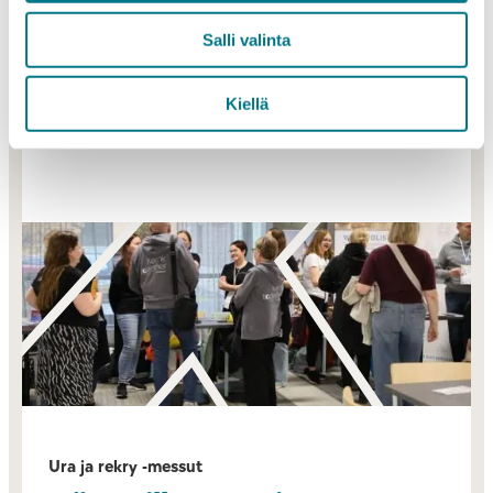
uusia näkökulmia uraasi ja osaamisesi kehittämiseen.
Salli valinta
OHJELMA
Kiellä
Ura ja rekry -messut