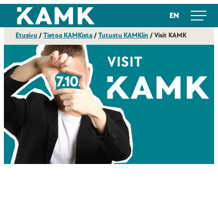
Siirry
Kajaanin ammattikorkeakoulu
EN
suoraan
sisältöön
Etusivu
/
Tietoa KAMKista
/
Tutustu KAMKiin
/
Visit KAMK
‎‎ ‎