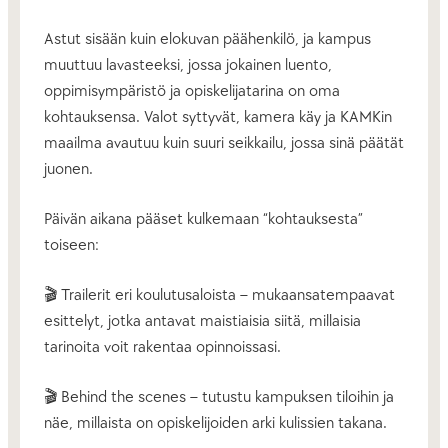
Astut sisään kuin elokuvan päähenkilö, ja kampus
muuttuu lavasteeksi, jossa jokainen luento,
oppimisympäristö ja opiskelijatarina on oma
kohtauksensa. Valot syttyvät, kamera käy ja KAMKin
maailma avautuu kuin suuri seikkailu, jossa sinä päätät
juonen.
Päivän aikana pääset kulkemaan “kohtauksesta”
toiseen:
🎬 Trailerit eri koulutusaloista – mukaansatempaavat
esittelyt, jotka antavat maistiaisia siitä, millaisia
tarinoita voit rakentaa opinnoissasi.
🎬 Behind the scenes – tutustu kampuksen tiloihin ja
näe, millaista on opiskelijoiden arki kulissien takana.