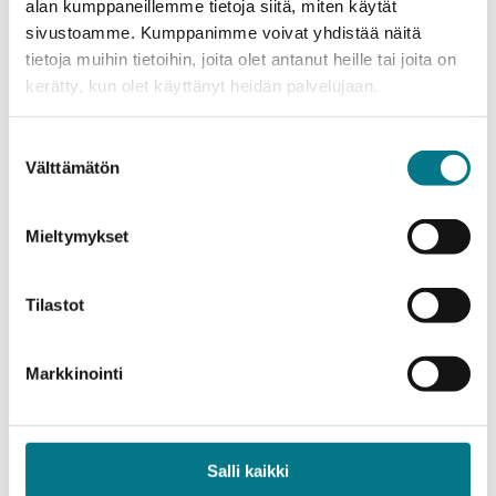
alan kumppaneillemme tietoja siitä, miten käytät
sivustoamme. Kumppanimme voivat yhdistää näitä
tietoja muihin tietoihin, joita olet antanut heille tai joita on
kerätty, kun olet käyttänyt heidän palvelujaan.
Suostumuksen
Välttämätön
valinta
Mieltymykset
Ohjelma
Tilastot
Käsikirjoituksesta
menestystarinoihin
Markkinointi
Visit KAMKin tarinassa päähenkilönä olet Sinä. Päivän
aikana pääset tutustumaan opiskelumahdollisuuksiin,
kohtaamaan työnantajia Ura ja rekry -messuilla,
Salli kaikki
kuulemaan inspiroivia puheenvuoroja sekä löytämään