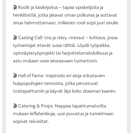
🎬 Roolit ja käsikirjoitus – tapaa opiskelijoita ja
henkilöstöä, jotka jakavat oman polkunsa ja auttavat
sinua hahmottamaan, millainen rooli sopii juuri sinulle.
🎬 Casting Call: Ura ja rekry -messut – kohtaus, jossa
työnantajat etsivät uusia tähtiä. Löydä työpaikka,
opinnäytetyöprojekti tai harjoittelumahdollisuus ja
astu mukaan urasi seuraavaan tuotantoon.
🎬 Hall of Fame: Inspiroidu eri aloja edustavien
huippupuhujien tarinoista, jotka perustuvat
tositapahtumiin ja käyvät läpi koko draaman kaaren.
🎬 Catering & Props: Nappaa tapahtumatorilta
mukaan leffaherkkuja, uusi puvustus ja tunnelmaan
sopivat rekvisiitat.