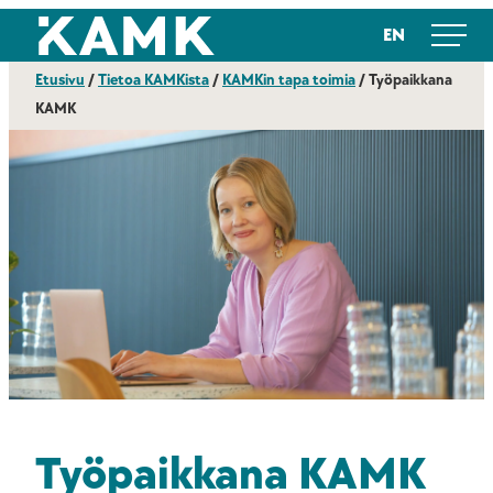
Siirry
Kajaanin ammattikorkeakoulu
EN
suoraan
sisältöön
Etusivu
/
Tietoa KAMKista
/
KAMKin tapa toimia
/
Työpaikkana
KAMK
Työpaikkana KAMK