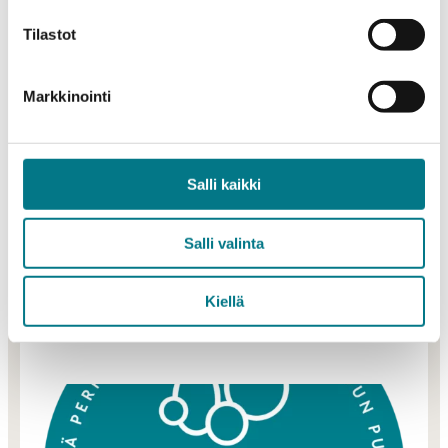
Kajaanin ammattikorkeakoulussa arvostetaan työtä ja
Tilastot
osaamista, sekä tuetaan jaksamista ja kehittymistä
tarjoamalla henkilökunnalle hyvät ja laadukaat
henkilöstöedut.
Markkinointi
ePassi
Työterveyspalvelut (Mehiläinen)
Salli kaikki
Mahdollisuus työsuhdepyörään
Kuntosalin käyttöoikeus
Salli valinta
Ilmaiset Avoimen AMK:n opinnot KAMKissa
Kiellä