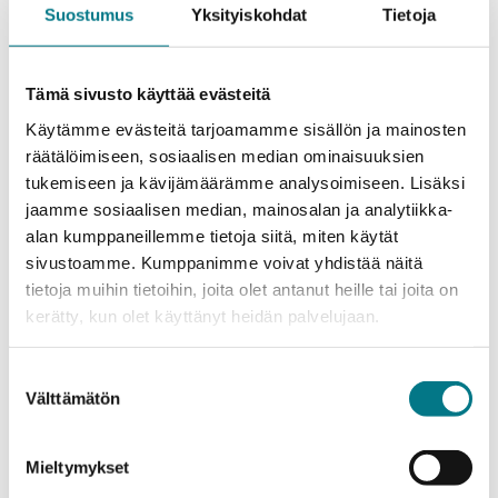
Suostumus
Yksityiskohdat
Tietoja
Ilmoitamme avoimista työpaikoistamme
Kuntarekryssä.
Tämä sivusto käyttää evästeitä
Käytämme evästeitä tarjoamamme sisällön ja mainosten
räätälöimiseen, sosiaalisen median ominaisuuksien
tukemiseen ja kävijämäärämme analysoimiseen. Lisäksi
KATSO AVOIMET TYÖPAIKAT
jaamme sosiaalisen median, mainosalan ja analytiikka-
alan kumppaneillemme tietoja siitä, miten käytät
sivustoamme. Kumppanimme voivat yhdistää näitä
tietoja muihin tietoihin, joita olet antanut heille tai joita on
kerätty, kun olet käyttänyt heidän palvelujaan.
Työsuhde-edut
Suostumuksen
Välttämätön
Henkilökunta on voimavaramme. Heillä on
valinta
myönteinen, innovatiivinen ja ennakkoluuloton
asenne itsensä ja työyhteisön kehittämiseen.
Mieltymykset