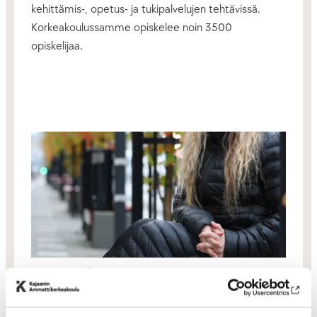
kehittämis-, opetus- ja tukipalvelujen tehtävissä.
Korkeakoulussamme opiskelee noin 3500
opiskelijaa.
Avoimet työpaikat
Haemme asiantuntijoita eri
tehtäviin ympäri vuoden