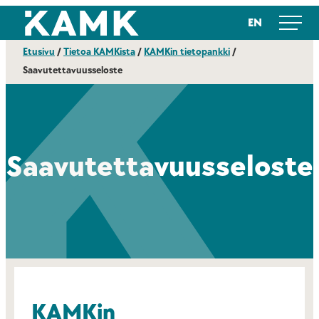
Siirry
Kajaanin ammattikorkeakoulu
EN
suoraan
sisältöön
Etusivu
/
Tietoa KAMKista
/
KAMKin tietopankki
/
Saavutettavuusseloste
Saavutettavuusseloste
KAMKin