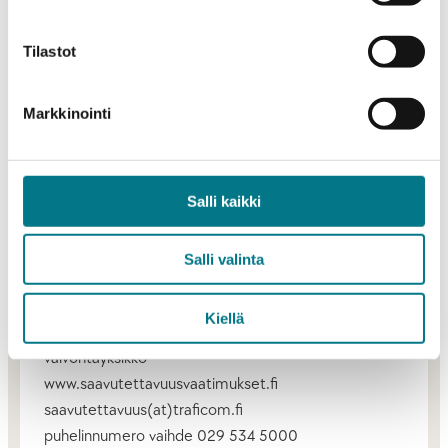
Jos huomaat sivustolla saavutettavuusongelmia,
anna ensin palautetta palvelun ylläpitäjälle.
Tilastot
Vastauksessa voi mennä 14 päivää. Jos et ole
tyytyväinen saamaasi vastaukseen tai et saa
Markkinointi
vastausta lainkaan kahden viikon aikana, voit tehdä
ilmoituksen Liikenne- ja viestintävirasto Traficomille.
Liikenne- ja viestintävirasto Traficomin sivulla
Salli kaikki
kerrotaan tarkasti, miten ilmoituksen voi tehdä ja
miten asia käsitellään.
Salli valinta
Valvontaviranomaisen yhteystiedot:
Liikenne- ja viestintävirasto Traficom
Kiellä
Digitaalisen esteettömyyden ja saavutettavuuden
valvontayksikkö
www.saavutettavuusvaatimukset.fi
saavutettavuus(at)traficom.fi
puhelinnumero vaihde 029 534 5000