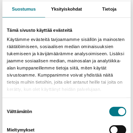
osittain puutteelliset linkkien tekstit ja
Suostumus
Yksityiskohdat
Tietoja
kuvaukset.
Sivustoa kehitetään vastaamaan kriteereitä myös
Tämä sivusto käyttää evästeitä
näiltä osin mahdollisimman pian.
Käytämme evästeitä tarjoamamme sisällön ja mainosten
räätälöimiseen, sosiaalisen median ominaisuuksien
Anna palautetta
tukemiseen ja kävijämäärämme analysoimiseen. Lisäksi
jaamme sosiaalisen median, mainosalan ja analytiikka-
saavutettavuudesta
alan kumppaneillemme tietoja siitä, miten käytät
sivustoamme. Kumppanimme voivat yhdistää näitä
Otamme mielellämme vastaan palautetta tämän
tietoja muihin tietoihin, joita olet antanut heille tai joita on
sivuston saavutettavuudesta. Voit ottaa meihin
kerätty, kun olet käyttänyt heidän palvelujaan.
yhteyttä seuraavilla tavoilla:
Suostumuksen
Sähköposti: saavutettavuus(at)kamk.fi
Välttämätön
valinta
Valvontaviranomainen
Mieltymykset