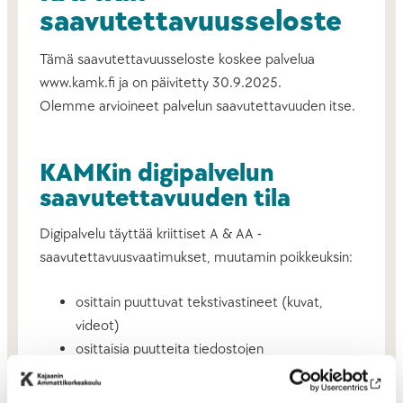
saavutettavuusseloste
Tämä saavutettavuusseloste koskee palvelua
www.kamk.fi ja on päivitetty 30.9.2025.
Olemme arvioineet palvelun saavutettavuuden itse.
KAMKin digipalvelun
saavutettavuuden tila
Digipalvelu täyttää kriittiset A & AA -
saavutettavuusvaatimukset, muutamin poikkeuksin:
osittain puuttuvat tekstivastineet (kuvat,
videot)
osittaisia puutteita tiedostojen
saavutettavuudessa (pdf, word, excel ja
powerpoint)