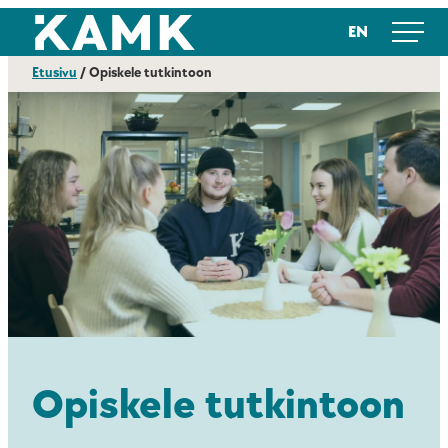
Siirry
Kajaanin ammattikorkeakoulu
EN
suoraan
sisältöön
Etusivu
/
Opiskele tutkintoon
Opiskele tutkintoon