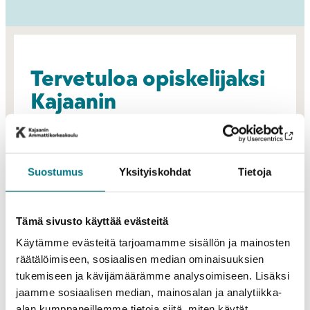
Tervetuloa opiskelijaksi
Kajaanin
ammattikorkeakouluun
Opiskeluaika on tärkeä vaihe matkalla kohti
tulevaisuuden unelmia ja tavoitteita. Kajaanin
Suostumus
Yksityiskohdat
Tietoja
ammattikorkeakoulussa viihdyt hyvässä porukassa ja
hyödyt korkeatasoisesta opetuksesta!
Tämä sivusto käyttää evästeitä
Meiltä saat erinomaiset valmiudet kohdata
Käytämme evästeitä tarjoamamme sisällön ja mainosten
räätälöimiseen, sosiaalisen median ominaisuuksien
työelämän haasteet. Sen takaavat monipuolinen
tukemiseen ja kävijämäärämme analysoimiseen. Lisäksi
opetus, hyvät yhteydet yritysmaailmaan sekä
jaamme sosiaalisen median, mainosalan ja analytiikka-
erilaiset käytännönläheiset projektit. Meillä opiskelu
alan kumppaneillemme tietoja siitä, miten käytät