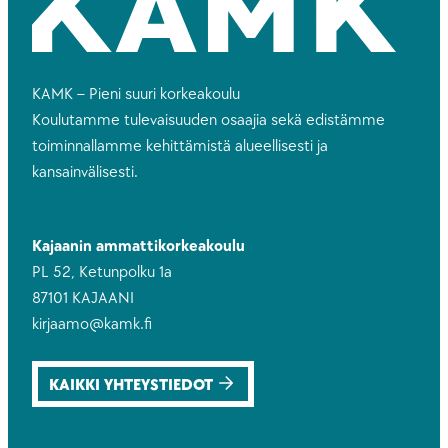
KAMK – Pieni suuri korkeakoulu
Koulutamme tulevaisuuden osaajia sekä edistämme
toiminnallamme kehittämistä alueellisesti ja
kansainvälisesti.
Kajaanin ammattikorkeakoulu
PL 52, Ketunpolku 1a
87101 KAJAANI
kirjaamo@kamk.fi
KAIKKI YHTEYSTIEDOT