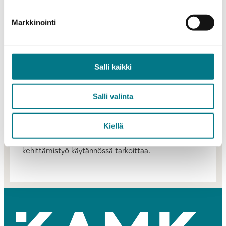
Kajaanin ammattikorkeakoulussa arvostetaan
koulutuksen sekä tutkimus- ja kehitystyön tekemistä
Markkinointi
paikallisissa, alueellisissa, kansallisissa ja
kansainvälisissä verkoissa.
Työelämä- ja asiakaslähtöinen toimintamme tuottaa
Salli kaikki
lisäarvoa yhteistyökumppaneillemme ja tähtää
alueen entistä parempaan menestymiseen.
Salli valinta
Kajaanin ammattikorkeakoulussa on luova ilo
toiminnassa. Tervetuloa Kajaanin
Kiellä
ammattikorkeakouluun tutkimaan, mitä alueen
kehittämistyö käytännössä tarkoittaa.