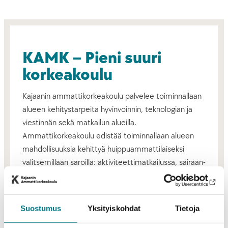
KAMK – Pieni suuri
korkeakoulu
Kajaanin ammattikorkeakoulu palvelee toiminnallaan
alueen kehitystarpeita hyvinvoinnin, teknologian ja
viestinnän sekä matkailun alueilla.
Ammattikorkeakoulu edistää toiminnallaan alueen
mahdollisuuksia kehittyä huippuammattilaiseksi
valitsemillaan saroilla: aktiviteettimatkailussa, sairaan-
ja terveydenhoidossa, liiketoimintaosaamisessa ja
yrittäjyydessä sekä ICT- teollisuudessa ja kone-ja
kaivostekniikassa.
Suostumus
Yksityiskohdat
Tietoja
Tarjoamme opiskelijoille korkeatasoisen ja