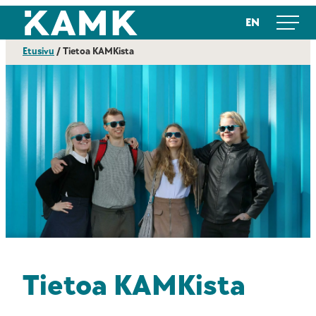
Siirry
Kajaanin ammattikorkeakoulu
EN
suoraan
sisältöön
Etusivu
/
Tietoa KAMKista
Tietoa KAMKista