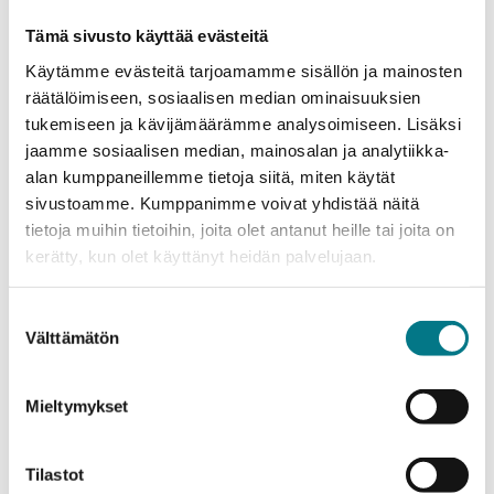
ihmisläheisen oppimisympäristön. Huomioimme
Tämä sivusto käyttää evästeitä
opiskelijat yksilöinä ja pieni dynaaminen
Käytämme evästeitä tarjoamamme sisällön ja mainosten
ammattikorkeakoulumme on heille turvallinen paikka.
räätälöimiseen, sosiaalisen median ominaisuuksien
Haluamme opiskelijoiden viihtyvän meillä. Tärkeä
tukemiseen ja kävijämäärämme analysoimiseen. Lisäksi
painopiste toiminnassamme on opintojen ohjaus ja
jaamme sosiaalisen median, mainosalan ja analytiikka-
tuutorointi, joiden tavoitteena on auttaa opiskelijaa
alan kumppaneillemme tietoja siitä, miten käytät
menestyksekkääseen opiskeluun. Valmistuneet
sivustoamme. Kumppanimme voivat yhdistää näitä
opiskelijat arvostavat kouluamme. He ovat antaneet
tietoja muihin tietoihin, joita olet antanut heille tai joita on
hyvät arvosanat erityisesti opetuksen ja ohjauksen
kerätty, kun olet käyttänyt heidän palvelujaan.
tasosta.
Suostumuksen
Välttämätön
Henkilökunta on voimavaramme. Heillä on
valinta
myönteinen, innovatiivinen ja ennakkoluuloton
asenne itsensä ja työyhteisön kehittämiseen.
Mieltymykset
Kajaanin ammattikorkeakoulussa arvostetaan työtä ja
osaamista sekä tuetaan jaksamista ja kehittymistä.
Tilastot