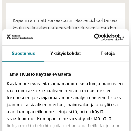
Kajaanin ammattikorkeakoulun Master School tarjoaa
koulutus- ja asiantuntijapalveluita yritysten ja muiden
organisaatioiden prosessien ja toimintamallien sekä
johtamisen kehittämiseen. Painopisteinä
tarjoamissamme palveluissa ovat vastuullisuus ja
Suostumus
Yksityiskohdat
Tietoja
tiedolla johtamisen ratkaisut, mutta lähdemme aina
liikkeelle asiakkaan tarpeista.
Tämä sivusto käyttää evästeitä
Toteutamme kehittämispalvelut Master Schoolin
Käytämme evästeitä tarjoamamme sisällön ja mainosten
monialaisella asiantuntijatiimillä, jossa on vahva
räätälöimiseen, sosiaalisen median ominaisuuksien
osaaminen liiketoiminnan, teknologian, liikunnan,
tukemiseen ja kävijämäärämme analysoimiseen. Lisäksi
matkailun, hyvinvoinnin sekä sosiaali- ja terveysalan
jaamme sosiaalisen median, mainosalan ja analytiikka-
kehittämisestä ja johtamisesta. Hyödynnämme
alan kumppaneillemme tietoja siitä, miten käytät
kehittämispalveluiden toteutuksessa
sivustoamme. Kumppanimme voivat yhdistää näitä
tietoja muihin tietoihin, joita olet antanut heille tai joita on
asiantuntijatiimimme lisäksi Master Schoolin eri