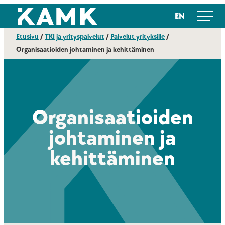
Siirry
Kajaanin ammattikorkeakoulu
EN
suoraan
sisältöön
Etusivu
/
TKI ja yrityspalvelut
/
Palvelut yrityksille
/
Organisaatioiden johtaminen ja kehittäminen
Organisaatioiden
johtaminen ja
kehittäminen