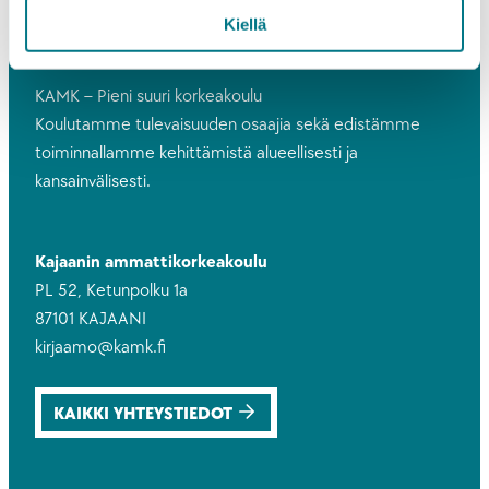
Kiellä
KAMK – Pieni suuri korkeakoulu
Koulutamme tulevaisuuden osaajia sekä edistämme
toiminnallamme kehittämistä alueellisesti ja
kansainvälisesti.
Kajaanin ammattikorkeakoulu
PL 52, Ketunpolku 1a
87101 KAJAANI
kirjaamo@kamk.fi
KAIKKI YHTEYSTIEDOT