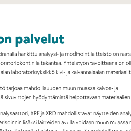
on palvelut
alla hankittu analyysi- ja modifiointilaitteisto on räätä
oratoriokontin laitekantaa. Yhteistyön tavoitteena on ol
lan laboratorioyksikkö kivi- ja kaivannaisalan materiaal
istö tarjoaa mahdollisuuden muun muassa kaivos- ja
ä sivuvirtojen hyödyntämistä helpottavaan materiaalien 
nalysaattori, XRF ja XRD mahdollistavat näytteiden analy
erisoinnin lisäksi laitteiden avulla voidaan muun muassa 