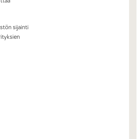
ittaa
tön sijainti
ityksien