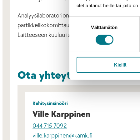
olet antanut heille tai joita o
Analyysilaboratorion yhteydessä sijaitsee multipr
Suostumuksen
partikkelikokomittaus. Pystymme mittaamaan part
Välttämätön
valinta
Laitteeseen kuuluu iskumylly 50 ZPS, suihkumylly
Kiellä
Ota yhteyttä
Kehitysinsinööri
Ville Karppinen
044 715 7092
ville.karppinen@kamk.fi