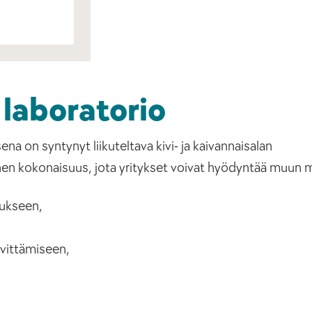
 laboratorio
a on syntynyt liikuteltava kivi- ja kaivannaisalan
nen kokonaisuus, jota yritykset voivat hyödyntää muun 
mukseen,
lvittämiseen,