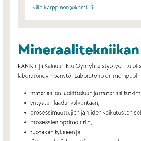
ville.karppinen@kamk.fi
Mineraalitekniikan
KAMKin ja Kainuun Etu Oy:n yhteistyötyön tuloksen
laboratorioympäristö. Laboratorio on monipuoli
materiaalien luokitteluun ja materiaalitutki
yritysten laadunvalvontaan,
prosessimuuttujien ja niiden vaikutusten se
prosessien optimointiin,
tuotekehitykseen ja