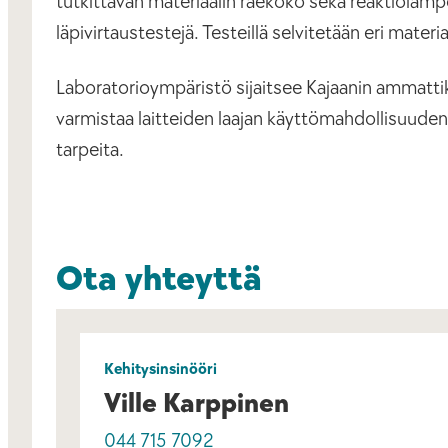
tutkittavan materiaalin raekoko sekä reaktiolämp
läpivirtaustestejä. Testeillä selvitetään eri mater
Laboratorioympäristö sijaitsee Kajaanin ammattik
varmistaa laitteiden laajan käyttömahdollisuuden
tarpeita.
Ota yhteyttä
Kehitysinsinööri
Ville Karppinen
044 715 7092