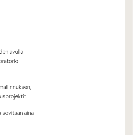
den avulla
oratorio
mallinnuksen,
usprojektit.
a sovitaan aina