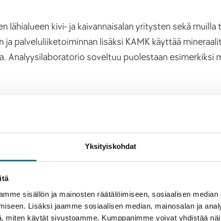
lähialueen kivi- ja kaivannaisalan yritysten sekä muilla t
n ja palveluliiketoiminnan lisäksi KAMK käyttää mineraali
a. Analyysilaboratorio soveltuu puolestaan esimerkiksi m
en valmiissa testiympäristössä on kustannustehokas toim
oille, jotka haluavat kohdentaa omat resurssinsa tehokka
anisilla yksikköprosessointilaitteilla. Laboratoriosta lö
Yksityiskohdat
, jauhatukseen, multiprosessointiin ja partikkelikokomi
boratoriossa on myös lämpökaappi ja polarisaatiomikro
itä
 liikuteltavassa kontissa, joka on varustettu sähkö-, vesi-
mme sisällön ja mainosten räätälöimiseen, sosiaalisen median
lä. Kontin siirto on vaivatonta – siirtämällä laboratoriola
iseen. Lisäksi jaamme sosiaalisen median, mainosalan ja analy
 valmis nostettavaksi siirtolavalle ja kuljetettavaksi uute
, miten käytät sivustoamme. Kumppanimme voivat yhdistää näitä t