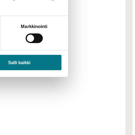
itu on-line-
soinnin aika.
Markkinointi
Salli kaikki