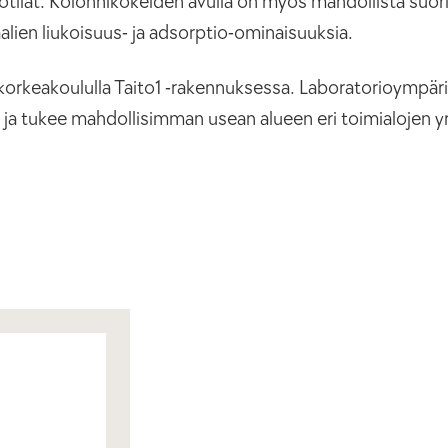
ötilat. Kolonnikokeiden avulla on myös mahdollista suor
iaalien liukoisuus- ja adsorptio-ominaisuuksia.
orkeakoululla Taito1 -rakennuksessa. Laboratorioympäris
 ja tukee mahdollisimman usean alueen eri toimialojen yr