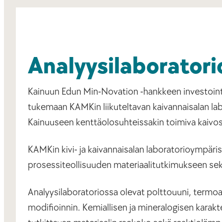
Analyysilaboratori
Kainuun Edun Min-Novation -hankkeen investointirah
tukemaan KAMKin liikuteltavan kaivannaisalan lab
Kainuuseen kenttäolosuhteissakin toimiva kaivosa
KAMKin kivi- ja kaivannaisalan laboratorioympär
prosessiteollisuuden materiaalitutkimukseen sek
Analyysilaboratoriossa olevat polttouuni, termoa
modifioinnin. Kemiallisen ja mineralogisen karakt