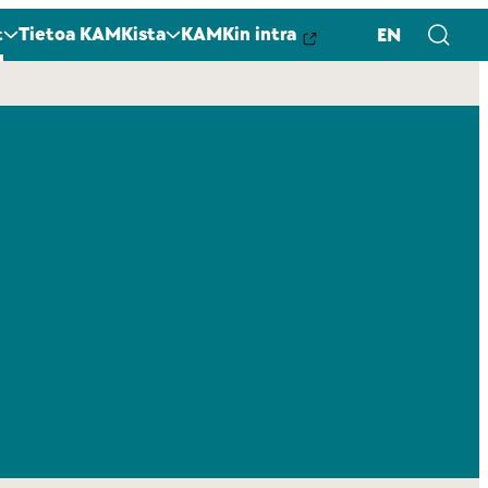
t
Tietoa KAMKista
KAMKin intra
EN