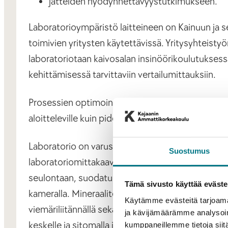
jätteiden hyödynnettävyystutkimukseen.
Laboratorioympäristö laitteineen on Kainuun ja sen 
toimivien yritysten käytettävissä. Yritysyhteistyö
laboratoriotaan kaivosalan insinöörikoulutuksess
kehittämisessä tarvittaviin vertailumittauksiin.
Prosessien optimointi ja mittausten suorittamin
aloitteleville kuin pidemmälle edenneille toimij
Laboratorio on varustettu kaivosteollisuuden meka
Suostumus
laboratoriomittakaavan laitteistoja murskaukseen
seulontaan, suodatukseen ja vaahdotukseen. La
Tämä sivusto käyttää eväste
kameralla. Mineraalitekniikan laboratorio sijaitsee
Käytämme evästeitä tarjoama
viemäriliitännällä sekä omalla lämmitysjärjestelmäl
ja kävijämäärämme analysoim
keskelle ja sitomalla irtotavarat liinoin kontti on
kumppaneillemme tietoja siitä