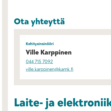
Ota yhteyttä
Kehitysinsinööri
Ville Karppinen
044 715 7092
ville.karppinen@kamk.fi
Laite- ja elektroni