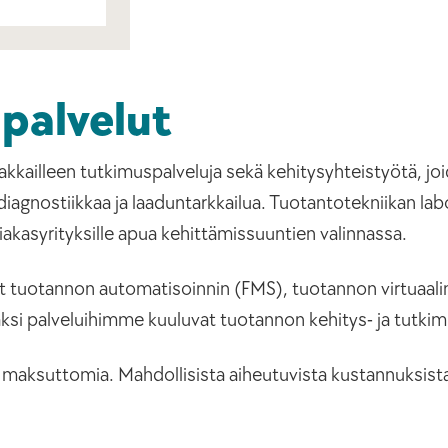
palvelut
kkailleen tutkimuspalveluja sekä kehitysyhteistyötä, joi
diagnostiikkaa ja laaduntarkkailua. Tuotantotekniikan lab
siakasyrityksille apua kehittämissuuntien valinnassa.
ät tuotannon automatisoinnin (FMS), tuotannon virtuaali
äksi palveluihimme kuuluvat tuotannon kehitys- ja tutkim
lle maksuttomia. Mahdollisista aiheutuvista kustannuksist