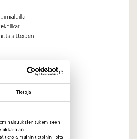
oimialoilla
tekniikan
ittalaitteiden
intamalli niin
ammin.
ytyy tarvittava
Tietoja
ttaukseen,
skooppi
 ja
 ominaisuuksien tukemiseen
itteet kontin
tiikka-alan
en kohteeseen.
ietoja muihin tietoihin, joita