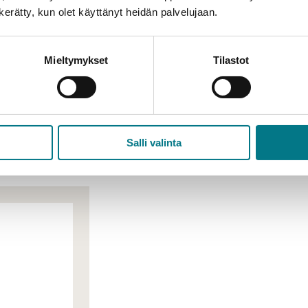
n kerätty, kun olet käyttänyt heidän palvelujaan.
osessointilaitteisto (Hosokawa Alpine), jossa on integro
ikkelikoon ja säätämään luokittimen leikkausraja proses
Mieltymykset
Tilastot
 100 AFG ja Luokitinyksikkö 50 ATP.
Salli valinta