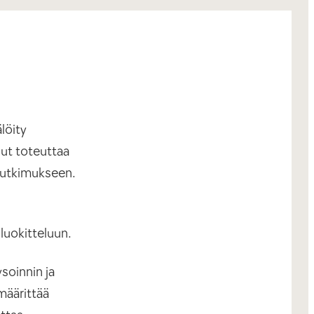
löity
lut toteuttaa
itutkimukseen.
luokitteluun.
soinnin ja
määrittää