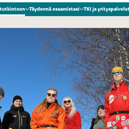
 tutkintoon
Täydennä osaamistasi
TKI ja yrityspalvelu