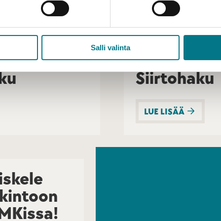
 LISÄÄ
Salli valinta
ku
Siirtohaku
LUE LISÄÄ
iskele
kintoon
MKissa!