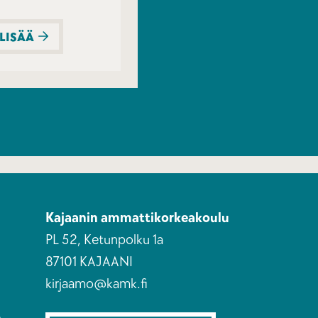
 LISÄÄ
Kajaanin ammattikorkeakoulu
PL 52, Ketunpolku 1a
87101 KAJAANI
kirjaamo@kamk.fi
e