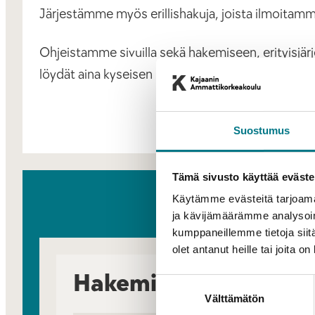
Järjestämme myös erillishakuja, joista ilmoitamm
Ohjeistamme sivuilla sekä hakemiseen, erityisjärjes
löydät aina kyseisen koulutuksen kohdalta.
Suostumus
Tämä sivusto käyttää eväste
Käytämme evästeitä tarjoama
ja kävijämäärämme analysoim
kumppaneillemme tietoja siitä
olet antanut heille tai joita o
Hakeminen
Eri
Suostumuksen
Välttämätön
valinta