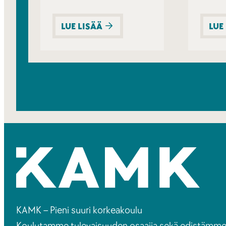
LUE LISÄÄ
LUE
KAMK – Pieni suuri korkeakoulu
Koulutamme tulevaisuuden osaajia sekä edistämm