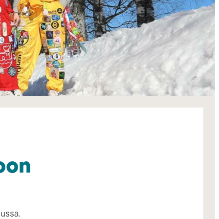
oon
uussa.