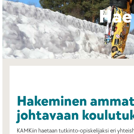
Hae
Hakeminen ammatt
johtavaan koulutu
KAMKiin haetaan tutkinto-opiskelijaksi eri yhtei