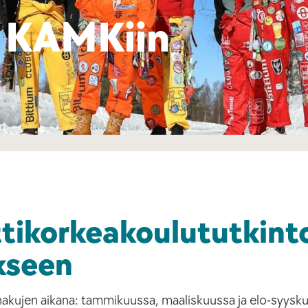
 KAMKiin
ikorkeakoulututkint
kseen
shakujen aikana: tammikuussa, maaliskuussa ja elo-syysk