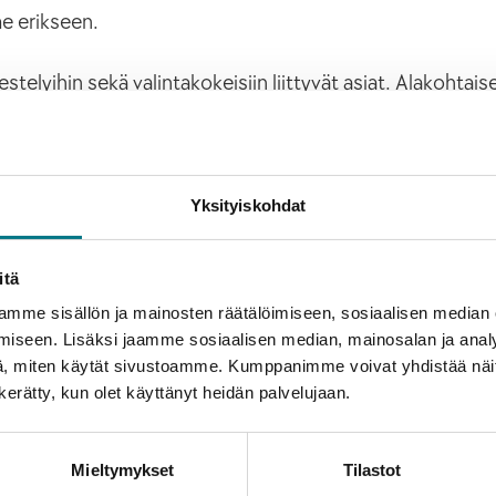
e erikseen.
telyihin sekä valintakokeisiin liittyvät asiat. Alakohtais
Yksityiskohdat
itä
mme sisällön ja mainosten räätälöimiseen, sosiaalisen median
iseen. Lisäksi jaamme sosiaalisen median, mainosalan ja analy
, miten käytät sivustoamme. Kumppanimme voivat yhdistää näitä t
n kerätty, kun olet käyttänyt heidän palvelujaan.
llishaku
Mieltymykset
Tilastot