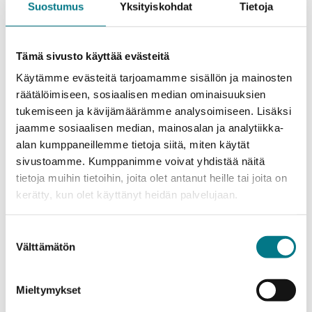
Suostumus
Yksityiskohdat
Tietoja
Tämä sivusto käyttää evästeitä
Käytämme evästeitä tarjoamamme sisällön ja mainosten
räätälöimiseen, sosiaalisen median ominaisuuksien
tukemiseen ja kävijämäärämme analysoimiseen. Lisäksi
TKI-ryhmä
jaamme sosiaalisen median, mainosalan ja analytiikka-
Clever Simulation
alan kumppaneillemme tietoja siitä, miten käytät
sivustoamme. Kumppanimme voivat yhdistää näitä
Entertainment
tietoja muihin tietoihin, joita olet antanut heille tai joita on
kerätty, kun olet käyttänyt heidän palvelujaan.
Clever SE -asiantuntijatiimi on erikoistunut
virtuaalisen ja lisätyn todellisuuden ratkaisujen
soveltavaan tutkimukseen ja kehittämiseen. Meillä on
Suostumuksen
Välttämätön
vahva osaaminen asiakaslähtöisessä
valinta
sisällöntuotannossa, 3D-mallinnuksessa, teknisessä
visualisoinnissa sekä immersiivisten ratkaisujen
Mieltymykset
toteutuksessa. Laaja-alainen osaamispohjamme