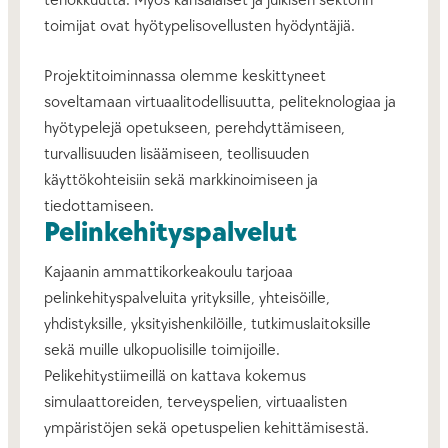
tehokkuutta. Myös kansalaiset ja julkisen sektorin
toimijat ovat hyötypelisovellusten hyödyntäjiä.
Projektitoiminnassa olemme keskittyneet
soveltamaan virtuaalitodellisuutta, peliteknologiaa ja
hyötypelejä opetukseen, perehdyttämiseen,
turvallisuuden lisäämiseen, teollisuuden
käyttökohteisiin sekä markkinoimiseen ja
tiedottamiseen.
Pelinkehityspalvelut
Kajaanin ammattikorkeakoulu tarjoaa
pelinkehityspalveluita yrityksille, yhteisöille,
yhdistyksille, yksityishenkilöille, tutkimuslaitoksille
sekä muille ulkopuolisille toimijoille.
Pelikehitystiimeillä on kattava kokemus
simulaattoreiden, terveyspelien, virtuaalisten
ympäristöjen sekä opetuspelien kehittämisestä.