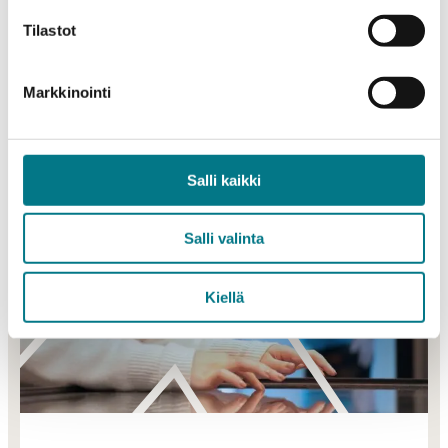
yhdistettynä moderneihin TK-ympäristöihin
Tilastot
mahdollistaa tehokkaan sovelluskehityksen
toimialaan katsomatta.
Markkinointi
CLEVER SIMULATION ENTERTAINMENT
Salli kaikki
Salli valinta
Kiellä