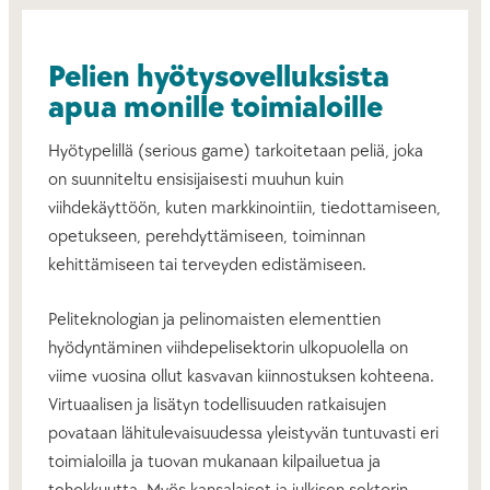
Pelien hyötysovelluksista
apua monille toimialoille
Hyötypelillä (serious game) tarkoitetaan peliä, joka
on suunniteltu ensisijaisesti muuhun kuin
viihdekäyttöön, kuten markkinointiin, tiedottamiseen,
opetukseen, perehdyttämiseen, toiminnan
kehittämiseen tai terveyden edistämiseen.
Peliteknologian ja pelinomaisten elementtien
hyödyntäminen viihdepelisektorin ulkopuolella on
viime vuosina ollut kasvavan kiinnostuksen kohteena.
Virtuaalisen ja lisätyn todellisuuden ratkaisujen
povataan lähitulevaisuudessa yleistyvän tuntuvasti eri
toimialoilla ja tuovan mukanaan kilpailuetua ja