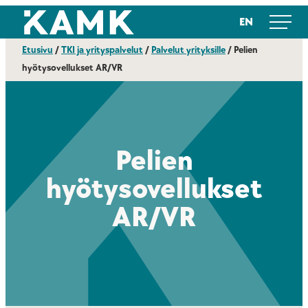
Siirry
Kajaanin ammattikorkeakoulu
EN
suoraan
sisältöön
Etusivu
/
TKI ja yrityspalvelut
/
Palvelut yrityksille
/
Pelien
hyötysovellukset AR/VR
Pelien
hyötysovellukset
AR/VR