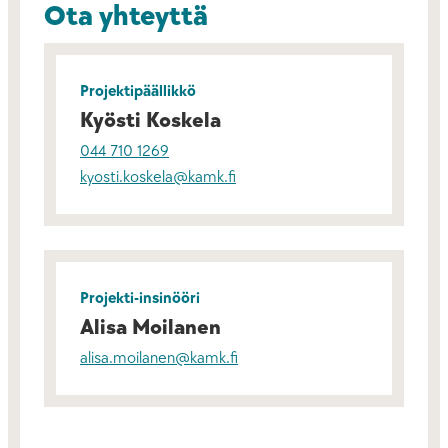
Ota yhteyttä
Projektipäällikkö
Kyösti Koskela
044 710 1269
kyosti.koskela@kamk.fi
Projekti-insinööri
Alisa Moilanen
alisa.moilanen@kamk.fi