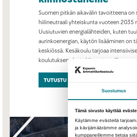
Suomen pitkän aikavälin tavoitteena on 
hiilineutraali yhteiskunta vuoteen 2035
Uusiutuvien energialähteiden, kuten tuuli
aurinkoenergian, käytön lisääminen on 
keskiössä. Kesäkoulu tarjoaa intensiivise
koulutuksen alasta kiinnostuneille.
TUTUSTU KOULUTUSKOKONAISUUTE
Suostumus
Tämä sivusto käyttää eväste
Käytämme evästeitä tarjoama
ja kävijämäärämme analysoim
kumppaneillemme tietoja siitä