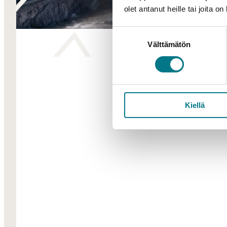
olet antanut heille tai joita o
Suostumuksen
Välttämätön
valinta
Kiellä