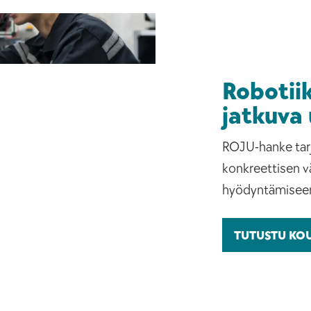
Robotii
jatkuva
ROJU-hanke tar
konkreettisen v
hyödyntämiseen
TUTUSTU KO