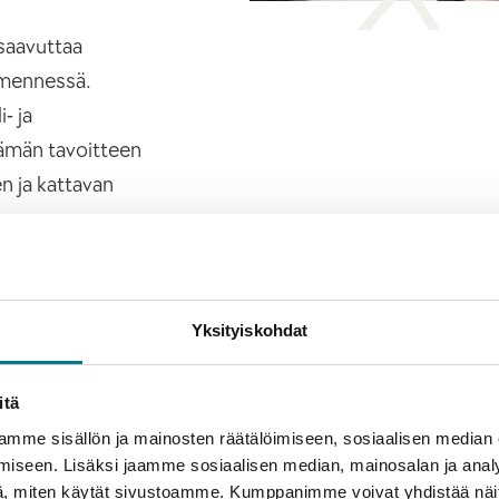
saavuttaa
 mennessä.
- ja
tämän tavoitteen
n ja kattavan
EN
Yksityiskohdat
itä
mme sisällön ja mainosten räätälöimiseen, sosiaalisen median
iseen. Lisäksi jaamme sosiaalisen median, mainosalan ja analy
, miten käytät sivustoamme. Kumppanimme voivat yhdistää näitä t