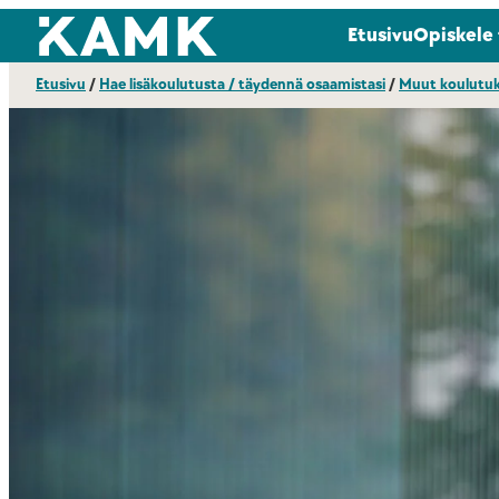
Siirry
Kajaanin ammattikorkeakoulu
Etusivu
Opiskele
suoraan
sisältöön
Etusivu
/
Hae lisäkoulutusta / täydennä osaamistasi
/
Muut koulutu