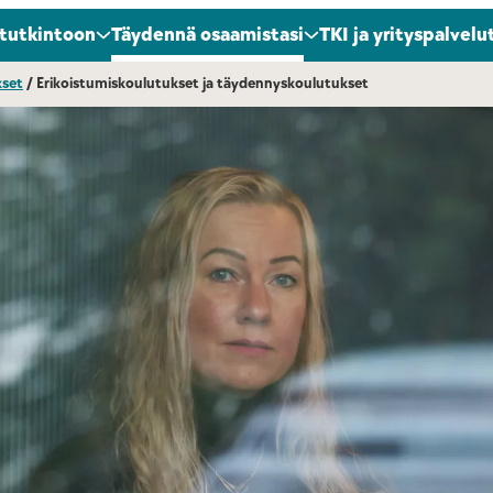
 tutkintoon
Täydennä osaamistasi
TKI ja yrityspalvelu
kset
/
Erikoistumiskoulutukset ja täydennyskoulutukset