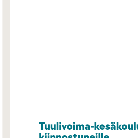
Tuulivoima-kesäkoul
kiinnostuneille