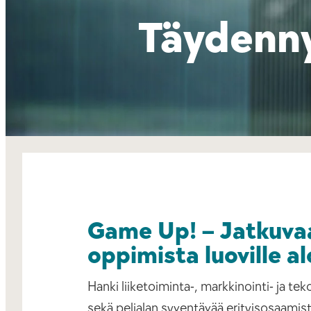
Täydenn
Game Up! – Jatkuva
oppimista luoville al
Hanki liiketoiminta-, markkinointi- ja te
sekä pelialan syventävää erityisosaamist