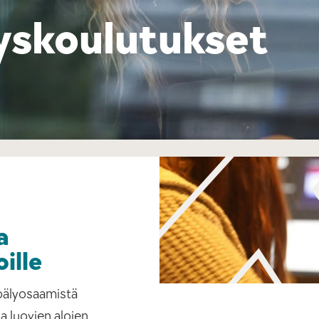
yskoulutukset
a
oille
koälyosaamistä
a luovien alojen