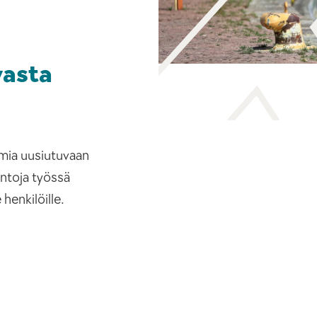
vasta
mia uusiutuvaan
intoja työssä
 henkilöille.