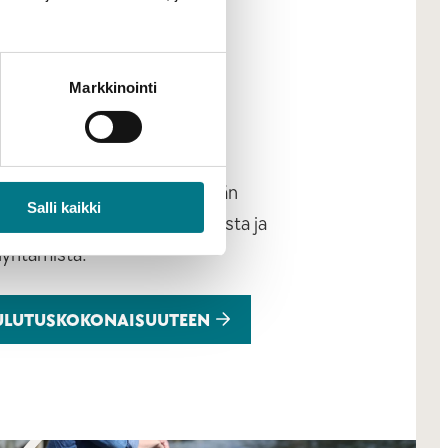
ien kierron
iat ja
Markkinointi
istaminen
ketjun toimijoille suunnattun
suuden sisällöissä käsitellään
Salli kaikki
mahdollisuuksien tunnistamista ja
dyntämistä.
ULUTUSKOKONAISUUTEEN