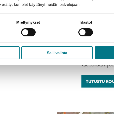
n kerätty, kun olet käyttänyt heidän palvelujaan.
Mineraal
teknolog
Mieltymykset
Tilastot
kaupall
Kaivosalan arvo
koulutuskokonai
Salli valinta
kiertotalouden 
kaupallista hyö
TUTUSTU KO