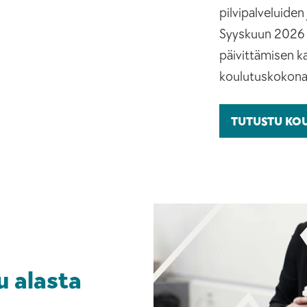
pilvipalveluide
Syyskuun 2026 
päivittämisen ka
koulutuskokona
TUTUSTU KO
u alasta