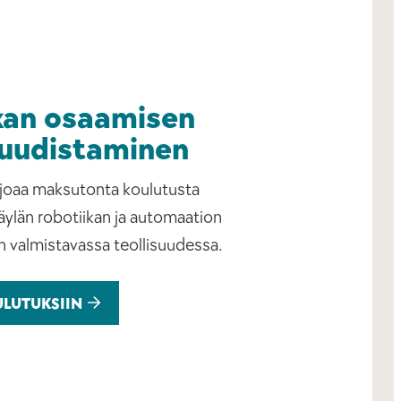
kan osaamisen
 uudistaminen
joaa maksutonta koulutusta
äylän robotiikan ja automaation
 valmistavassa teollisuudessa.
ULUTUKSIIN