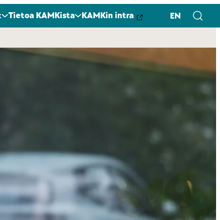
t
Tietoa KAMKista
KAMKin intra
EN