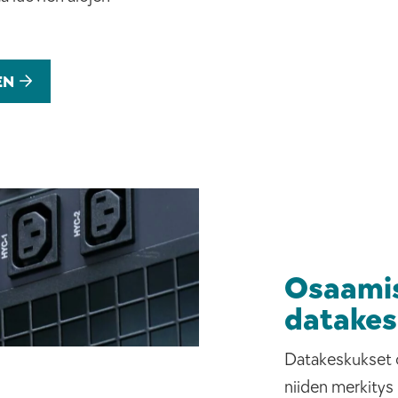
EN
Osaamis
datakes
Datakeskukset o
niiden merkitys