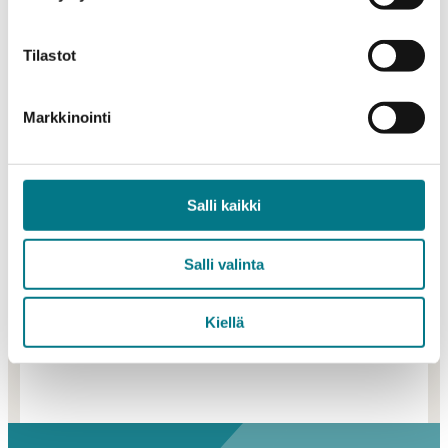
Tilastot
Markkinointi
Ylempi
ammattikorkeakoulututkinto
Salli kaikki
(YAMK)
Salli valinta
Valintakoe
Kiellä
Kysymyksiä hakemisesta?