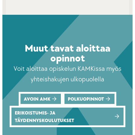
Muut tavat aloittaa
opinnot
Voit aloittaa opiskelun KAMKissa myös
yhteishakujen ulkopuolella
AVOIN AMK
POLKUOPINNOT
ERIKOISTUMIS- JA
TÄYDENNYSKOULUTUKSET