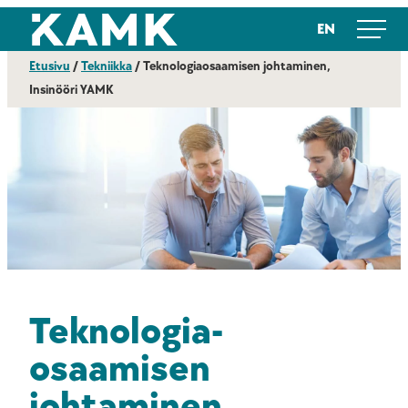
Siirry
Kajaanin ammattikorkeakoulu
EN
suoraan
sisältöön
Etusivu
/
Tekniikka
/
Teknologiaosaamisen johtaminen,
Insinööri YAMK
Teknologia­
osaamisen
johtaminen,