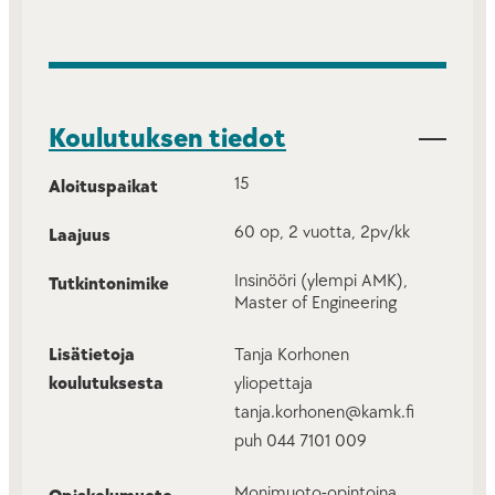
Koulutuksen tiedot
15
Aloituspaikat
60 op, 2 vuotta, 2pv/kk
Laajuus
Insinööri (ylempi AMK),
Tutkintonimike
Master of Engineering
Lisätietoja
Tanja Korhonen
koulutuksesta
yliopettaja
tanja.korhonen@kamk.fi
puh 044 7101 009
Monimuoto-opintoina