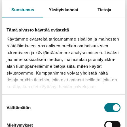
Suostumus
Yksityiskohdat
Tietoja
Tämä sivusto käyttää evästeitä
Käytämme evästeitä tarjoamamme sisällön ja mainosten
räätälöimiseen, sosiaalisen median ominaisuuksien
Yhteistyö
tukemiseen ja kävijämäärämme analysoimiseen. Lisäksi
jaamme sosiaalisen median, mainosalan ja analytiikka-
Teknologiaosaamisen johtamisen koulutus tekee
alan kumppaneillemme tietoja siitä, miten käytät
opintojaksoyhteistyötä Centria ammattikorkeakoulun
sivustoamme. Kumppanimme voivat yhdistää näitä
kanssa. KAMKin Ylemmän AMK:n opiskelijat toimivat
tietoja muihin tietoihin, joita olet antanut heille tai joita on
tiiviissä yhteistyössä yhteisillä opintojaksoilla ja
kerätty, kun olet käyttänyt heidän palvelujaan.
workshopeissa KAMK Master Schoolissa. KAMK
toimii tiiviissä yhteistyössä alueen yritysten ja julkisen
Suostumuksen
sektorin työelämäkumppaneiden kanssa.
Välttämätön
valinta
Koulutukseen sisältyy yhteistyötä sekä kotimaisten
että ulkomaisten korkeakoulujen kanssa.
Mieltymykset