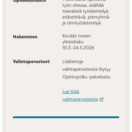
Opiskelumuoto
työn ohessa, sisältää
itsenäistä työskentelyä,
etätehtäviä, pienryhmä-
ja tiimityöskentelyä
Kevään toinen
Hakeminen
yhteishaku
10.3.-24.3.2026
Valintaperusteet
Lisätietoja
valintaperusteista löytyy
Opintopolku -palvelusta.
Lue lisää
valintaperusteista