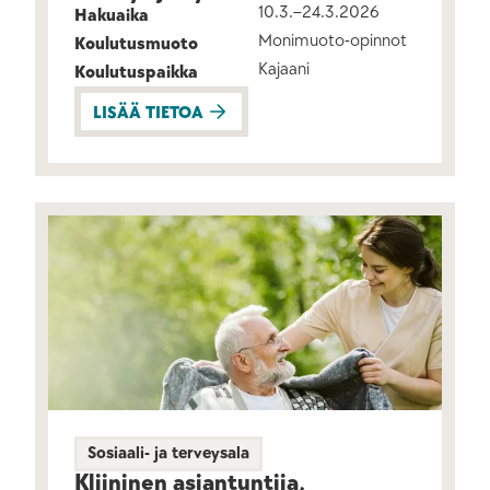
10.3.–24.3.2026
Hakuaika
Monimuoto-opinnot
Koulutusmuoto
Kajaani
Koulutuspaikka
LISÄÄ TIETOA
Sosiaali- ja terveysala
Kliininen asiantuntija,