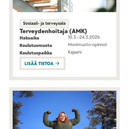
Sosiaali- ja terveysala
Terveyden­hoitaja (AMK)
10.3.–24.3.2026
Hakuaika
Monimuoto-opinnot
Koulutusmuoto
Kajaani
Koulutuspaikka
LISÄÄ TIETOA