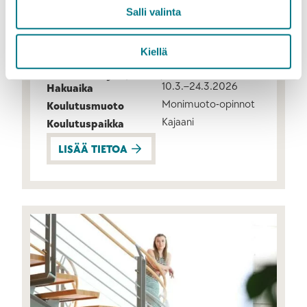
Salli valinta
Kiellä
Sosiaali- ja terveysala
Ensihoitaja (AMK)
10.3.–24.3.2026
Hakuaika
Monimuoto-opinnot
Koulutusmuoto
Kajaani
Koulutuspaikka
LISÄÄ TIETOA