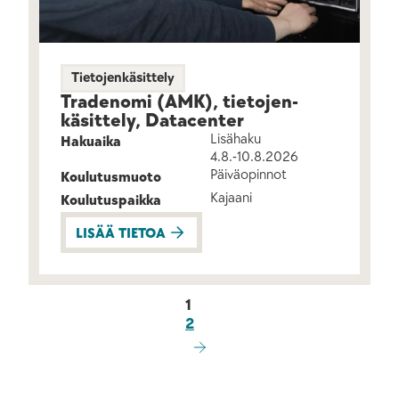
Tietojenkäsittely
Tradenomi (AMK), tietojen­
käsittely, Datacenter
Lisähaku
Hakuaika
4.8.-10.8.2026
Päiväopinnot
Koulutusmuoto
Kajaani
Koulutuspaikka
LISÄÄ TIETOA
Artikkelien
1
2
sivutus
SEURAAVA