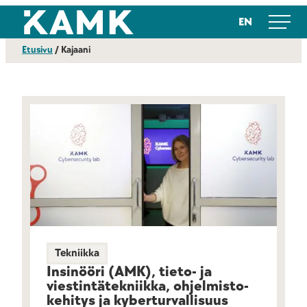
Siirry
Kajaanin ammattikorkeakoulu
EN
suoraan
sisältöön
Etusivu
/
Kajaani
Tekniikka
Insinööri (AMK), tieto- ja
viestintä­­tekniikka, ohjelmisto­
kehitys ja kyber­turvallisuus