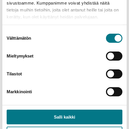
sivustoamme. Kumppanimme voivat yhdistää näitä
tietoja muihin tietoihin, joita olet antanut heille tai joita on
Tekniikka
kerätty, kun olet käyttänyt heidän palvelujaan.
Insinööri (AMK), Rakennus- ja
yhdyskunta­tekniikka
Suostumuksen
10.3.–24.3.2026
Hakuaika
Välttämätön
valinta
Monimuoto-opinnot
Koulutusmuoto
Kajaani
Koulutuspaikka
Mieltymykset
LISÄÄ TIETOA
Tilastot
Markkinointi
Salli kaikki