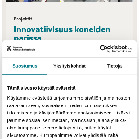
Projektit
Innovatiivisuus koneiden
parissa
Opintoihin kuuluu laboratorioharjoituksia ja käytännön
projekteja yritysten ja muiden teollisuuden
Suostumus
Yksityiskohdat
Tietoja
toimijoiden kanssa. Konkreettisia töitä,
toimeksiantoja ja tuotteita tehdään yhteistyössä
alueen yritysten kanssa.
Tämä sivusto käyttää evästeitä
Käytämme evästeitä tarjoamamme sisällön ja mainosten
räätälöimiseen, sosiaalisen median ominaisuuksien
tukemiseen ja kävijämäärämme analysoimiseen. Lisäksi
jaamme sosiaalisen median, mainosalan ja analytiikka-
alan kumppaneillemme tietoja siitä, miten käytät
sivustoamme. Kumppanimme voivat yhdistää näitä