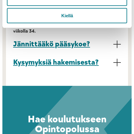
kontaktiopetukseen.
Monimuoto-opinnot alkavat Kajaanin kampuksella
Kiellä
toteutettavalla pakollisella orientaatiojaksolla
viikolla 34.
Jännittääkö pääsykoe?
Kysymyksiä hakemisesta?
Hae koulutukseen
Opintopolussa