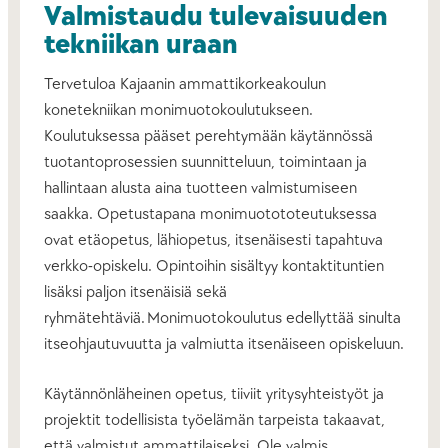
Valmistaudu tulevaisuuden
tekniikan uraan
Tervetuloa Kajaanin ammattikorkeakoulun
konetekniikan monimuotokoulutukseen.
Koulutuksessa pääset perehtymään käytännössä
tuotantoprosessien suunnitteluun, toimintaan ja
hallintaan alusta aina tuotteen valmistumiseen
saakka. Opetustapana monimuotototeutuksessa
ovat etäopetus, lähiopetus, itsenäisesti tapahtuva
verkko-opiskelu. Opintoihin sisältyy kontaktituntien
lisäksi paljon itsenäisiä sekä
ryhmätehtäviä. Monimuotokoulutus edellyttää sinulta
itseohjautuvuutta ja valmiutta itsenäiseen opiskeluun.
Käytännönläheinen opetus, tiiviit yritysyhteistyöt ja
projektit todellisista työelämän tarpeista takaavat,
että valmistut ammattilaiseksi. Ole valmis