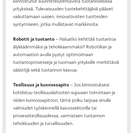
kiinnostunut suunnittelutehtävistä tuotannollisissa
yrityksissä. Tulevaisuuden tuotekehittäjänä pääset
vaikuttamaan uusien, innovatiivisten tuotteiden
syntymiseen, jotka mullistavat markkinoita.
Robotit ja tuotanto
– Haluatko kehittää tuotantoa
älykkäämmäksi ja tehokkaammaksi? Robotiikan ja
automaation avulla pystyt optimoimaan
tuotantoprosesseja ja tuomaan yrityksille merkittäviä
säästöjä sekä tuotannon kasvua.
Teollisuus ja kunnossapito
– Jos kiinnostuksesi
kohdistuu teollisuuslaitosten sujuvaan toimintaan ja
niiden kunnossapitoon, tämä polku tarjoaa sinulle
valmiudet työskennellä kaivossektorilla tai
prosessiteollisuudessa, varmistaen tuotannon
tehokkuuden ja turvallisuuden.