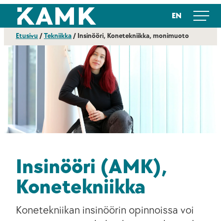
Siirry
Kajaanin ammattikorkeakoulu
EN
suoraan
sisältöön
Etusivu
/
Tekniikka
/
Insinööri, Konetekniikka, monimuoto
Insinööri (AMK),
Konetekniikka
Konetekniikan insinöörin opinnoissa voi