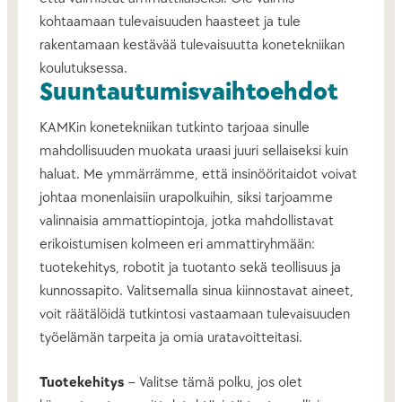
kohtaamaan tulevaisuuden haasteet ja tule
rakentamaan kestävää tulevaisuutta konetekniikan
koulutuksessa.
Suuntautumisvaihtoehdot
KAMKin konetekniikan tutkinto tarjoaa sinulle
mahdollisuuden muokata uraasi juuri sellaiseksi kuin
haluat. Me ymmärrämme, että insinööritaidot voivat
johtaa monenlaisiin urapolkuihin, siksi tarjoamme
valinnaisia ammattiopintoja, jotka mahdollistavat
erikoistumisen kolmeen eri ammattiryhmään:
tuotekehitys, robotit ja tuotanto sekä teollisuus ja
kunnossapito. Valitsemalla sinua kiinnostavat aineet,
voit räätälöidä tutkintosi vastaamaan tulevaisuuden
työelämän tarpeita ja omia uratavoitteitasi.
Tuotekehitys
– Valitse tämä polku, jos olet