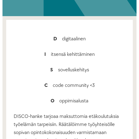
D
digitaalinen
I
itsensä kehittäminen
S
sovelluskehitys
C
code community <3
O
oppimisalusta
DISCO-hanke tarjoaa maksuttomia etäkoulutuksia
työelämän tarpeisiin. Räätälöimme työyhteisölle
sopivan opintokokonaisuuden varmistamaan