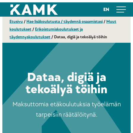
Siirry
Kajaanin ammattikorkeakoulu
EN
suoraan
sisältöön
Etusivu
/
Hae lisäkoulutusta / täydennä osaamistasi
/
Muut
koulutukset
/
Erikoistumiskoulutukset ja
täydennyskoulutukset
/
Dataa, digiä ja tekoälyä töihin
Dataa, digiä ja
tekoälyä töihin
Maksuttomia etäkoulutuksia työelämän
tarpeisiin räätälöitynä.