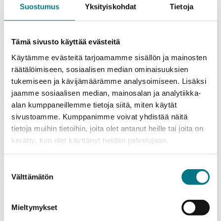
Suostumus
Yksityiskohdat
Tietoja
Tämä sivusto käyttää evästeitä
Käytämme evästeitä tarjoamamme sisällön ja mainosten
räätälöimiseen, sosiaalisen median ominaisuuksien
Mitä haluaisit tietää lisää?
tukemiseen ja kävijämäärämme analysoimiseen. Lisäksi
jaamme sosiaalisen median, mainosalan ja analytiikka-
Onko sinulla kysymyksiä DISCOn koulutuksista,
alan kumppaneillemme tietoja siitä, miten käytät
koulutuksiin ilmoittautumisesta tai toiveita
sivustoamme. Kumppanimme voivat yhdistää näitä
koulutuskattauksesta? Tai haluaisitko, että tulisimme
tietoja muihin tietoihin, joita olet antanut heille tai joita on
kertomaan lisää tiimillesi? Ota yhteyttä
kerätty, kun olet käyttänyt heidän palvelujaan.
Suostumuksen
Välttämätön
Projektipäällikkö
valinta
Katariina Muoniovaara
Mieltymykset
040 141 8165