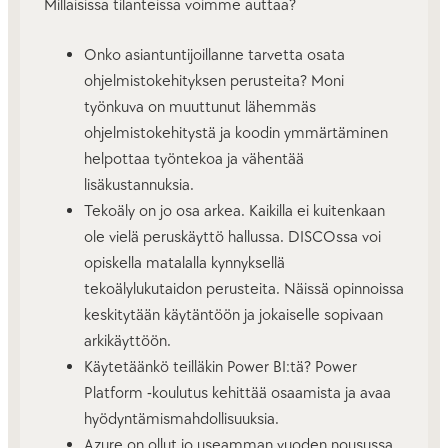
Millaisissa tilanteissa voimme auttaa?
Onko asiantuntijoillanne tarvetta osata
ohjelmistokehityksen perusteita? Moni
työnkuva on muuttunut lähemmäs
ohjelmistokehitystä ja koodin ymmärtäminen
helpottaa työntekoa ja vähentää
lisäkustannuksia.
Tekoäly on jo osa arkea. Kaikilla ei kuitenkaan
ole vielä peruskäyttö hallussa. DISCOssa voi
opiskella matalalla kynnyksellä
tekoälylukutaidon perusteita. Näissä opinnoissa
keskitytään käytäntöön ja jokaiselle sopivaan
arkikäyttöön.
Käytetäänkö teilläkin Power BI:tä? Power
Platform -koulutus kehittää osaamista ja avaa
hyödyntämismahdollisuuksia.
Azure on ollut jo useamman vuoden nousussa.