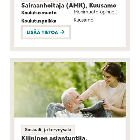
Sairaanhoitaja (AMK), Kuusamo
Monimuoto-opinnot
Koulutusmuoto
Kuusamo
Koulutuspaikka
LISÄÄ TIETOA
Sosiaali- ja terveysala
Kliininen asiantuntija,