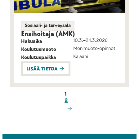
Sosiaali- ja terveysala
Ensihoitaja (AMK)
10.3.–24.3.2026
Hakuaika
Monimuoto-opinnot
Koulutusmuoto
Kajaani
Koulutuspaikka
LISÄÄ TIETOA
Artikkelien
1
2
sivutus
SEURAAVA