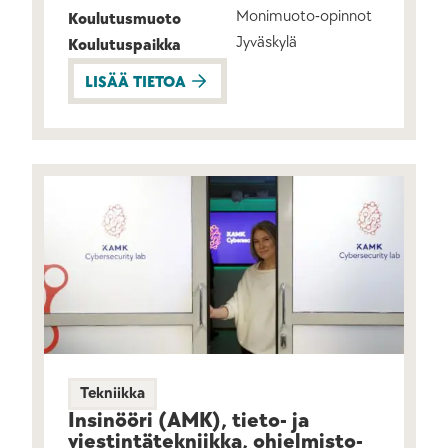
Monimuoto-opinnot
Koulutusmuoto
Jyväskylä
Koulutuspaikka
LISÄÄ TIETOA
Tekniikka
Insinööri (AMK), tieto- ja
viestintä­­tekniikka, ohjelmisto­