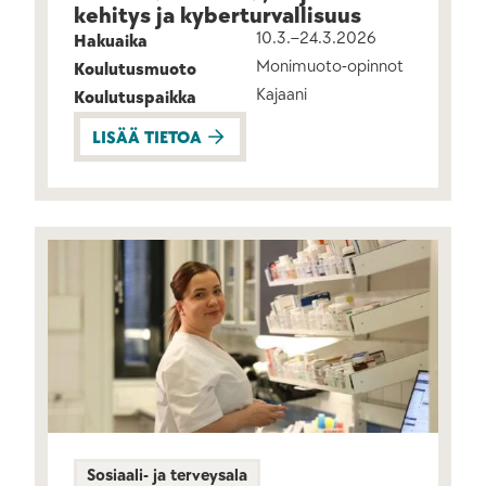
kehitys ja kyber­turvallisuus
10.3.–24.3.2026
Hakuaika
Monimuoto-opinnot
Koulutusmuoto
Kajaani
Koulutuspaikka
LISÄÄ TIETOA
Sosiaali- ja terveysala