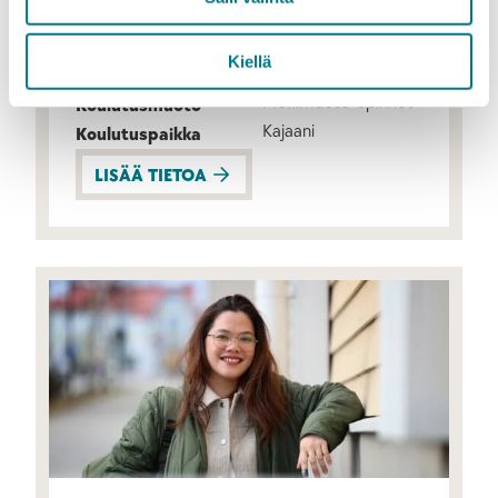
Sosiaali- ja terveysala
Sosionomi (AMK)
Kiellä
10.3.–24.3.2026
Hakuaika
Monimuoto-opinnot
Koulutusmuoto
Kajaani
Koulutuspaikka
LISÄÄ TIETOA