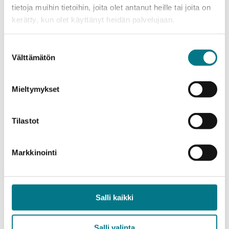
tietoja muihin tietoihin, joita olet antanut heille tai joita on
Tourism
kerätty, kun olet käyttänyt heidän palvelujaan.
Bachelor's Degree in Tourism
31.8.-10.9.2026
Hakuaika
Blended Studies
Koulutusmuoto
Suostumuksen
Välttämätön
Helsinki
valinta
Koulutuspaikka
LISÄÄ TIETOA
Mieltymykset
Tilastot
Markkinointi
Salli kaikki
Salli valinta