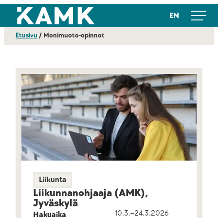
Siirry
Kajaanin ammattikorkeakoulu
EN
suoraan
sisältöön
Etusivu
/
Monimuoto-opinnot
Liikunta
Liikunnan­ohjaaja (AMK),
Jyväskylä
10.3.–24.3.2026
Hakuaika