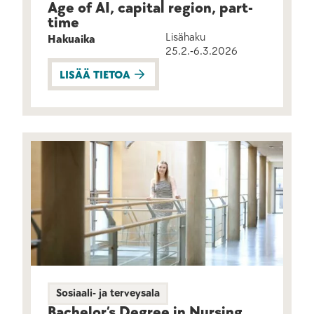
Age of AI, capital region, part-
time
Lisähaku
Hakuaika
25.2.-6.3.2026
LISÄÄ TIETOA
Sosiaali- ja terveysala
Bachelor’s Degree in Nursing,