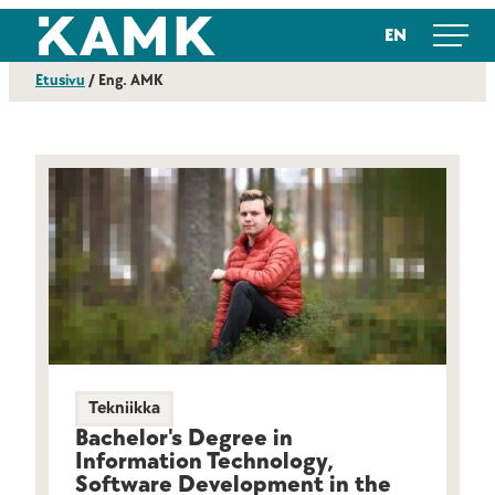
Siirry
Kajaanin ammattikorkeakoulu
EN
suoraan
sisältöön
Etusivu
/
Eng. AMK
Tekniikka
Bachelor's Degree in
Information Technology,
Software Development in the