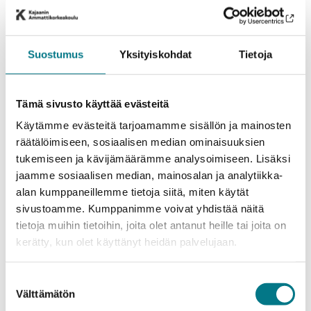
LISÄÄ TIETOA
Suostumus
Yksityiskohdat
Tietoja
Tämä sivusto käyttää evästeitä
Käytämme evästeitä tarjoamamme sisällön ja mainosten
räätälöimiseen, sosiaalisen median ominaisuuksien
tukemiseen ja kävijämäärämme analysoimiseen. Lisäksi
jaamme sosiaalisen median, mainosalan ja analytiikka-
alan kumppaneillemme tietoja siitä, miten käytät
sivustoamme. Kumppanimme voivat yhdistää näitä
tietoja muihin tietoihin, joita olet antanut heille tai joita on
Liiketalous
kerätty, kun olet käyttänyt heidän palvelujaan.
Bachelor's Degree in
International Business
Suostumuksen
7.1.–21.1.2026
Hakuaika
Välttämätön
valinta