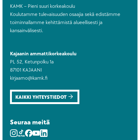
KAMK – Pieni suuri korkeakoulu
Koulutamme tulevaisuuden osaajia sekä edistämme
toiminnallamme kehittämistä alueellisesti ja
kansainvälisesti.
Kajaanin ammattikorkeakoulu
PL 52, Ketunpolku 1a
87101 KAJAANI
kirjaamo@kamk.fi
KAIKKI YHTEYSTIEDOT
Seuraa meitä
Instagram
Youtube
Facebook
Youtube
LinkedIn