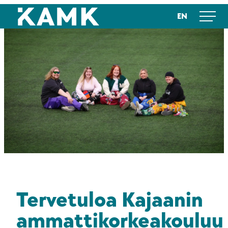
Siirry
Kajaanin ammattikorkeakoulu
EN
suoraan
sisältöön
Tervetuloa Kajaanin
ammattikorkeakouluun!