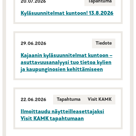
Tapahtuma
20.07.2026
Kyläsuunnitelmat kuntoon! 13.8.2026
Tiedote
29.06.2026
Kajaanin kyläsuunnitelmat kuntoon –
asuttavuusanalyysi tuo tietoa kylien
ja kaupunginosien kehittämiseen
Tapahtuma
Visit KAMK
22.06.2026
Ilmoittaudu näytteilleasettajaksi
Visit KAMK tapahtumaan