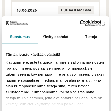
Uutisia KAMKista
18.06.2026
Xplorer 2026 – Redesign Mining:
Tapahtuman kohokohdat
Suostumus
Yksityiskohdat
Tietoja
KAIKKI UUTISET
Tämä sivusto käyttää evästeitä
Käytämme evästeitä tarjoamamme sisällön ja mainosten
räätälöimiseen, sosiaalisen median ominaisuuksien
tukemiseen ja kävijämäärämme analysoimiseen. Lisäksi
jaamme sosiaalisen median, mainosalan ja analytiikka-
alan kumppaneillemme tietoja siitä, miten käytät
sivustoamme. Kumppanimme voivat yhdistää näitä
tietoja muihin tietoihin, joita olet antanut heille tai joita on
kerätty, kun olet käyttänyt heidän palvelujaan.