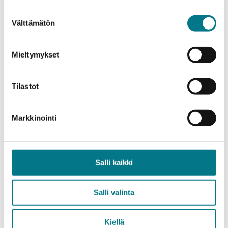
Suostumuksen
Välttämätön
valinta
Tutustu koulutustarjontaan
Mieltymykset
Tulevaisuuden työelämään tarvitaan osaajia, joilta
löytyy vahvaa asiantuntemusta, kansainvälistä
näkemystä, kokeilunhalua, kykyä seurata aikaa ja
Tilastot
muuttaa toimintatapoja ketterästi. Meillä
opiskellessani tulet saamaan valmiuksia kaikkeen
Markkinointi
tähän ja moneen muuhun.
OPISKELE TUTKINTOON
Salli kaikki
Salli valinta
Kiellä