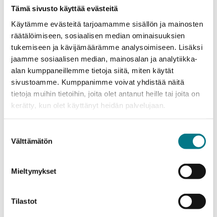
hallituksen jäsen. Lisäksi hän edistää alan tutkimusta
Tämä sivusto käyttää evästeitä
ja kehitystä useissa kansainvälisissä hankkeissa sekä
Käytämme evästeitä tarjoamamme sisällön ja mainosten
ohjaa useita väitöskirjatutkijoita.
räätälöimiseen, sosiaalisen median ominaisuuksien
tukemiseen ja kävijämäärämme analysoimiseen. Lisäksi
Minna Hökän urapolku on osoitus pitkäjänteisestä
jaamme sosiaalisen median, mainosalan ja analytiikka-
ammatillisesta kehittymisestä. Hän on työskennellyt
alan kumppaneillemme tietoja siitä, miten käytät
sairaanhoitajana muun muassa kotisairaalassa ja
sivustoamme. Kumppanimme voivat yhdistää näitä
edennyt koulutuksen kautta kliiniseksi asiantuntijaksi
tietoja muihin tietoihin, joita olet antanut heille tai joita on
(YAMK), hoitotieteen maisteriksi ja tohtoriksi.
kerätty, kun olet käyttänyt heidän palvelujaan.
Sairaanhoitajien osaamisen ja koulutuksen
kehittäminen on ollut keskeinen osa hänen työtään,
Suostumuksen
Välttämätön
josta hän on itse erinomainen esimerkki.
valinta
Lämpimät onnittelut, dosentti Minna Hökkä!
Mieltymykset
Tilastot