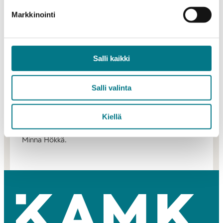
Markkinointi
Salli kaikki
Salli valinta
Kiellä
Kajaanin ammattikorkeakoulun yliopettaja, dosentti
Minna Hökkä.