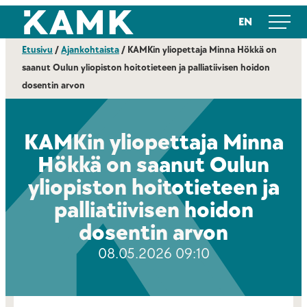
Siirry
Kajaanin ammattikorkeakoulu
EN
suoraan
sisältöön
Etusivu
/
Ajankohtaista
/
KAMKin yliopettaja Minna Hökkä on
saanut Oulun yliopiston hoitotieteen ja palliatiivisen hoidon
dosentin arvon
KAMKin yliopettaja Minna
Hökkä on saanut Oulun
yliopiston hoitotieteen ja
palliatiivisen hoidon
dosentin arvon
08.05.2026 09:10