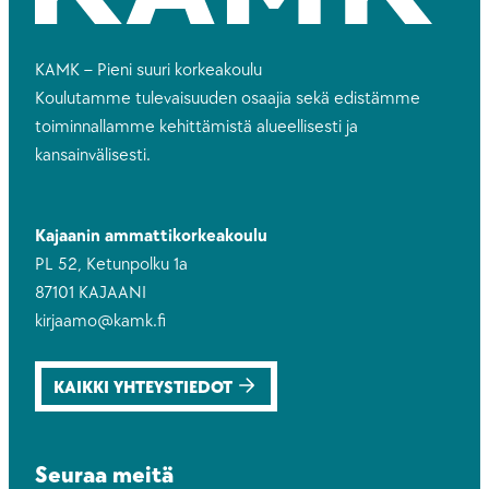
KAMK – Pieni suuri korkeakoulu
Koulutamme tulevaisuuden osaajia sekä edistämme
toiminnallamme kehittämistä alueellisesti ja
kansainvälisesti.
Kajaanin ammattikorkeakoulu
PL 52, Ketunpolku 1a
87101 KAJAANI
kirjaamo@kamk.fi
KAIKKI YHTEYSTIEDOT
Seuraa meitä