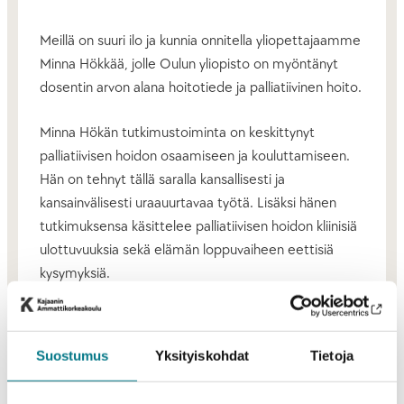
Meillä on suuri ilo ja kunnia onnitella yliopettajaamme
Minna Hökkää, jolle Oulun yliopisto on myöntänyt
dosentin arvon alana hoitotiede ja palliatiivinen hoito.
Minna Hökän tutkimustoiminta on keskittynyt
palliatiivisen hoidon osaamiseen ja kouluttamiseen.
Hän on tehnyt tällä saralla kansallisesti ja
kansainvälisesti uraauurtavaa työtä. Lisäksi hänen
tutkimuksensa käsittelee palliatiivisen hoidon kliinisiä
ulottuvuuksia sekä elämän loppuvaiheen eettisiä
kysymyksiä.
Hän toimii asiantuntijana merkittävissä kansallisissa ja
kansainvälisissä verkostoissa. Hän on muun muassa
Suostumus
Yksityiskohdat
Tietoja
European Association for Palliative Care (EAPC) sekä
Suomen Palliatiivisen Hoidon Yhdistyksen (SPHY)