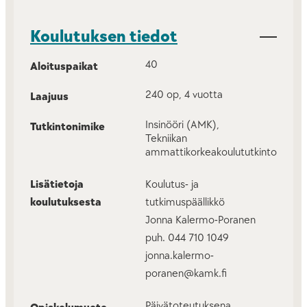
Koulutuksen tiedot
40
Aloituspaikat
240 op, 4 vuotta
Laajuus
Insinööri (AMK),
Tutkintonimike
Tekniikan
ammattikorkeakoulututkinto
Lisätietoja
Koulutus- ja
koulutuksesta
tutkimuspäällikkö
Jonna Kalermo-Poranen
puh. 044 710 1049
jonna.kalermo-
poranen@kamk.fi
Päivätoteutuksena