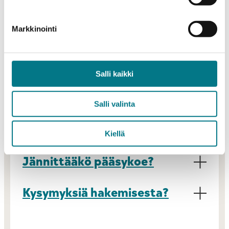
pelialan koulutuksessa on mahdollista suuntautua
graafikoksi, ohjelmoijaksi tai tuottajaksi.
Markkinointi
LUE LISÄÄ TRADENOMIKOULUTUKSESTA
Salli kaikki
Salli valinta
Kiellä
Jännittääkö pääsykoe?
Kysymyksiä hakemisesta?