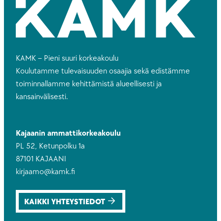
KAMK – Pieni suuri korkeakoulu
Koulutamme tulevaisuuden osaajia sekä edistämme
toiminnallamme kehittämistä alueellisesti ja
kansainvälisesti.
Kajaanin ammattikorkeakoulu
PL 52, Ketunpolku 1a
87101 KAJAANI
kirjaamo@kamk.fi
KAIKKI YHTEYSTIEDOT