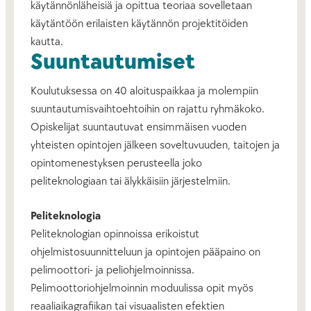
käytännönläheisiä ja opittua teoriaa sovelletaan
käytäntöön erilaisten käytännön projektitöiden
kautta.
Suuntautumiset
Koulutuksessa on 40 aloituspaikkaa ja molempiin
suuntautumisvaihtoehtoihin on rajattu ryhmäkoko.
Opiskelijat suuntautuvat ensimmäisen vuoden
yhteisten opintojen jälkeen soveltuvuuden, taitojen ja
opintomenestyksen perusteella joko
peliteknologiaan tai älykkäisiin järjestelmiin.
Peliteknologia
Peliteknologian opinnoissa erikoistut
ohjelmistosuunnitteluun ja opintojen pääpaino on
pelimoottori- ja peliohjelmoinnissa.
Pelimoottoriohjelmoinnin moduulissa opit myös
reaaliaikagrafiikan tai visuaalisten efektien