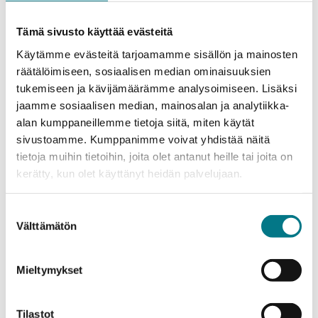
teknologian ja älykkäissä järjestelmissä pääset käsiksi
sensoreihin ja IoT-ratkaisuihin.
Tämä sivusto käyttää evästeitä
Käytämme evästeitä tarjoamamme sisällön ja mainosten
räätälöimiseen, sosiaalisen median ominaisuuksien
tukemiseen ja kävijämäärämme analysoimiseen. Lisäksi
jaamme sosiaalisen median, mainosalan ja analytiikka-
alan kumppaneillemme tietoja siitä, miten käytät
sivustoamme. Kumppanimme voivat yhdistää näitä
tietoja muihin tietoihin, joita olet antanut heille tai joita on
kerätty, kun olet käyttänyt heidän palvelujaan.
Suostumuksen
Välttämätön
valinta
Pelialan tradenomikoulutus
Mieltymykset
Kajaanin ammattikorkeakoulussa voit opiskella
pelialaa myös tradenomina. Tietojenkäsittelyn
Tilastot