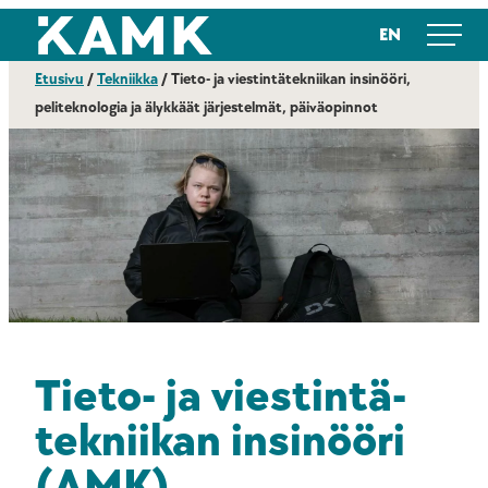
Siirry
Kajaanin ammattikorkeakoulu
EN
suoraan
sisältöön
Etusivu
/
Tekniikka
/
Tieto- ja viestintätekniikan insinööri,
peliteknologia ja älykkäät järjestelmät, päiväopinnot
Tieto- ja viestintä­
tekniikan insinööri
(AMK),