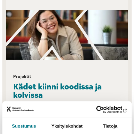
Projektit
Kädet kiinni koodissa ja
kolvissa
Opinnoissa pääset työskentelemään erilaisissa
projekteissa, joissa opittua teoriaa sovelletaan
käytännössä hihat käärittynä. Peliteknologian
Suostumus
Yksityiskohdat
Tietoja
projekteissa saat käyttöösi mm. uusimman VR-