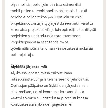
ohjelmointia, peliohjelmoinnissa esimerkiksi
mobiilipelien tai verkkopelien ohjelmointia sekä
perehdyt pelien tekoälyyn. Opiskelu on osin
projektimuotoista ja työjärjestykseen onkin varattu
kokonaisia projektipäiviä, jolloin opiskelijat keskittyvät
projektien suunnitteluun ja toteuttamiseen.
Projektiopinnoissa saat tehdä myös
työelämälähtöisiä tai oman kiinnostuksesi mukaisia
peliprojekteja.
Älykkäät järjestelmät
Älykkäissä järjestelmissä erikoistutaan
laitesuunnitteluun ja laiteläheiseen ohjelmointiin.
Opintojen pääpaino on älykkäiden järjestelmien
elektroniikan, tietoliikenteen, tietokantojen ja
käyttöliittymien suunnittelussa ja toteutuksessa.
Koulutuksessa älykkäiden järjestelmien