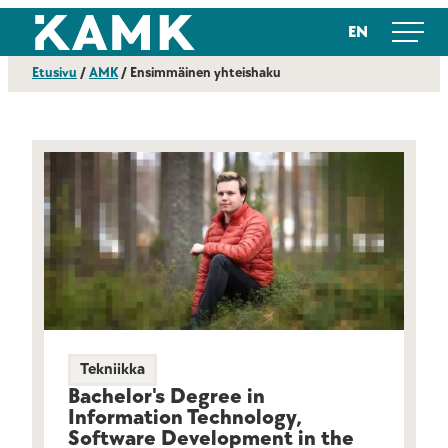
Siirry
Kajaanin ammattikorkeakoulu
EN
suoraan
sisältöön
Etusivu
/
AMK
/
Ensimmäinen yhteishaku
Tekniikka
Bachelor's Degree in
Information Technology,
Software Development in the