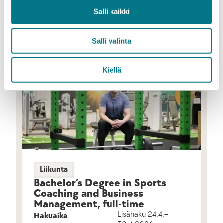
Salli kaikki
LISÄÄ TIETOA
Salli valinta
Kiellä
Liikunta
Bachelor’s Degree in Sports
Coaching and Business
Management, full-time
Lisähaku 24.4.–
Hakuaika