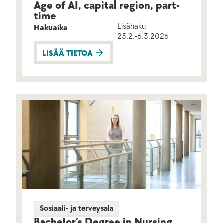
Age of AI, capital region, part-
time
Lisähaku
Hakuaika
25.2.-6.3.2026
LISÄÄ TIETOA
Sosiaali- ja terveysala
Bachelor’s Degree in Nursing,