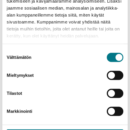
LISÄÄ TIETOA
tukemiseen ja kävijämäärämme analysoimiseen. Lisäksi
jaamme sosiaalisen median, mainosalan ja analytiikka-
alan kumppaneillemme tietoja siitä, miten käytät
sivustoamme. Kumppanimme voivat yhdistää näitä
tietoja muihin tietoihin, joita olet antanut heille tai joita on
kerätty, kun olet käyttänyt heidän palvelujaan.
Suostumuksen
Välttämätön
valinta
Mieltymykset
Information Technology
Tilastot
Bachelor’s Degree in Business
Information Technology, Game
Development, full-time
Markkinointi
Additional
Hakuaika
Application
25.2.-6.3.2026