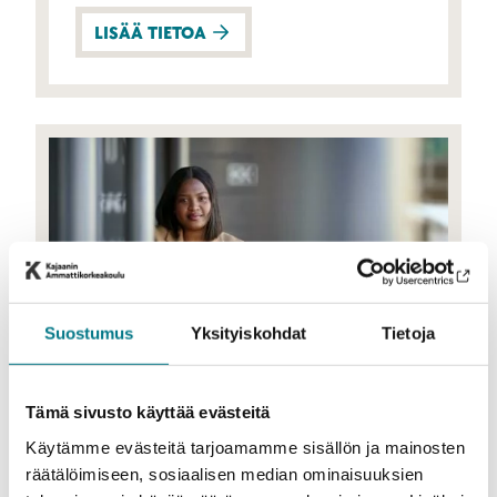
LISÄÄ TIETOA
Suostumus
Yksityiskohdat
Tietoja
Liiketalous
Bachelor's Degree in
Tämä sivusto käyttää evästeitä
International Business
Käytämme evästeitä tarjoamamme sisällön ja mainosten
7.1.–21.1.2026
Hakuaika
räätälöimiseen, sosiaalisen median ominaisuuksien