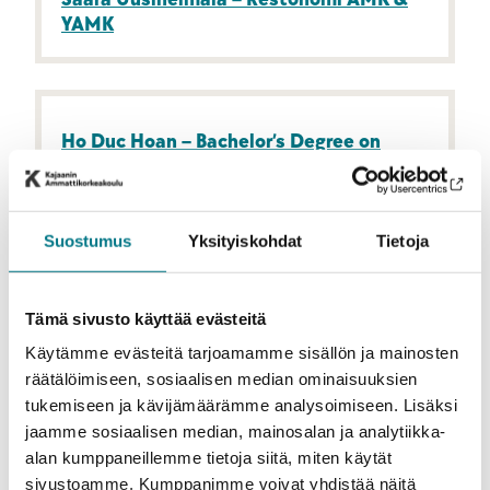
YAMK
Ho Duc Hoan – Bachelor’s Degree on
International Business
Suostumus
Yksityiskohdat
Tietoja
Miika Soronen – Tradenomi,
Taloushallinto AMK
Tämä sivusto käyttää evästeitä
Käytämme evästeitä tarjoamamme sisällön ja mainosten
räätälöimiseen, sosiaalisen median ominaisuuksien
tukemiseen ja kävijämäärämme analysoimiseen. Lisäksi
Aldin Tokalic, Tradenomi
jaamme sosiaalisen median, mainosalan ja analytiikka-
tietojenkäsittely AMK & YAMK
alan kumppaneillemme tietoja siitä, miten käytät
sivustoamme. Kumppanimme voivat yhdistää näitä