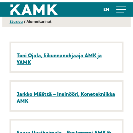
Siirry
Kajaanin ammattikorkeakoulu
EN
suoraan
sisältöön
Etusivu
/
Alumnitarinat
Toni Ojala, liikunnanohjaaja AMK ja
YAMK
Jarkko Määttä – Insinööri, Konetekniikka
AMK
Saara Uusiheimala – Restonomi AMK &