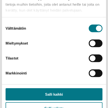
tietoja muihin tietoihin, joita olet antanut heille tai joita on
kerätty, kun olet käyttänyt heidän palvelujaan.
Pauliina Karjalainen – Tradenomi
markkinointi, AMK & YAMK
Suostumuksen
Välttämätön
valinta
Mieltymykset
Pertti Kyllönen, Sairaanhoitaja AMK &
YAMK
Tilastot
Markkinointi
Sohvi Ollila – Liikunnanohjaaja AMK
Salli kaikki