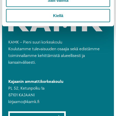
Salli valinta
Kiellä
KAMK – Pieni suuri korkeakoulu
Koulutamme tulevaisuuden osaajia sekä edistämme
toiminnallamme kehittämistä alueellisesti ja
kansainvälisesti.
Kajaanin ammattikorkeakoulu
PL 52, Ketunpolku 1a
87101 KAJAANI
kirjaamo@kamk.fi