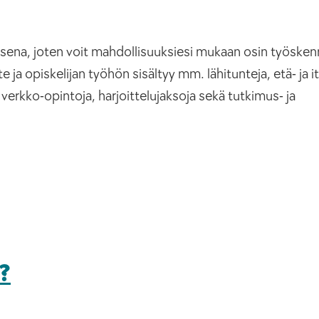
na, joten voit mahdollisuuksiesi mukaan osin työskenn
ja opiskelijan työhön sisältyy mm. lähitunteja, etä- ja i
 verkko-opintoja, harjoittelujaksoja sekä tutkimus- ja
?