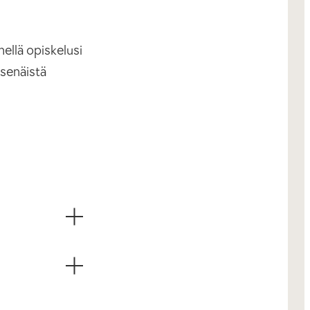
ellä opiskelusi
tsenäistä