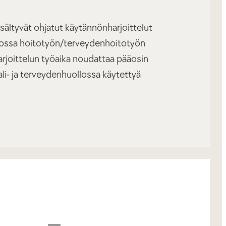
sältyvät ohjatut käytännönharjoittelut
dossa hoitotyön/terveydenhoitotyön
rjoittelun työaika noudattaa pääosin
li- ja terveydenhuollossa käytettyä