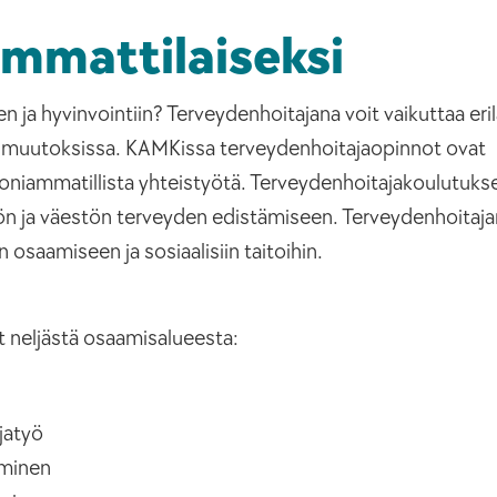
mmattilaiseksi
ja hyvinvointiin? Terveydenhoitajana voit vaikuttaa eril
a muutoksissa. KAMKissa terveydenhoitajaopinnot ovat
niammatillista yhteistyötä. Terveydenhoitajakoulutuks
isön ja väestön terveyden edistämiseen. Terveydenhoita
 osaamiseen ja sosiaalisiin taitoihin.
 neljästä osaamisalueesta:
jatyö
äminen