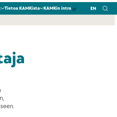
t
Tietoa KAMKista
KAMKin intra
EN
taja
a
n,
iseen.