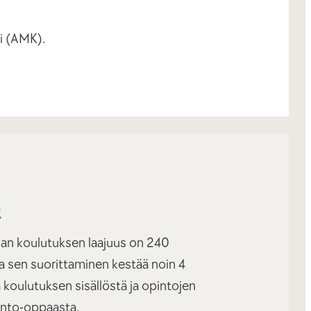
si (AMK).
t
an koulutuksen laajuus on 240
ja sen suorittaminen kestää noin 4
ä koulutuksen sisällöstä ja opintojen
into-oppaasta.