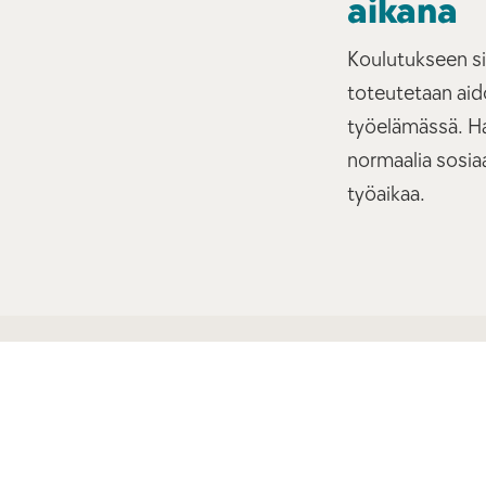
aikana
Koulutukseen si
toteutetaan ai
työelämässä. Ha
normaalia sosiaa
työaikaa.