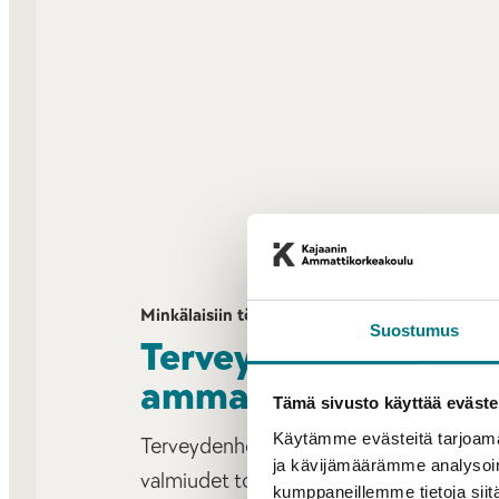
Minkälaisiin töihin valmistun?
Suostumus
Terveydenhoitoalan
ammattilainen
Tämä sivusto käyttää eväste
Käytämme evästeitä tarjoama
Terveydenhoitajan tutkinnon suoritettua
ja kävijämäärämme analysoim
valmiudet toimia terveydenhoitajan teh
kumppaneillemme tietoja siitä