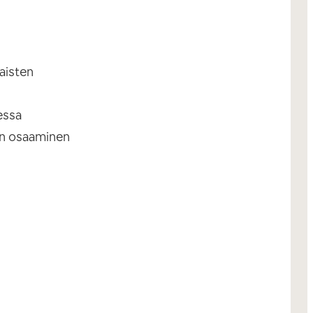
aisten
essa
jan osaaminen