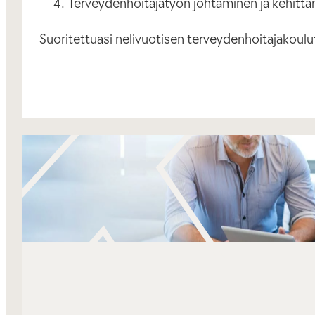
Terveydenhoitajatyön johtaminen ja kehitt
Suoritettuasi nelivuotisen terveydenhoitajakoulu