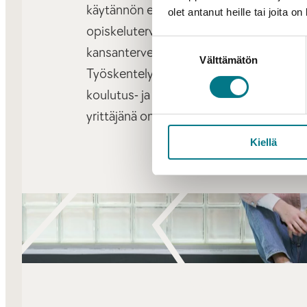
käytännön eri työkentillä, neuvoloissa, k
olet antanut heille tai joita o
opiskeluterveydenhuollossa, työterveys
Suostumuksen
kansanterveystyössä ja ikääntyneiden pa
Välttämätön
valinta
Työskentely erilaisissa yhteisöissä, järje
koulutus- ja projektitehtävissä sekä its
yrittäjänä on myös mahdollista terveyden
Kiellä