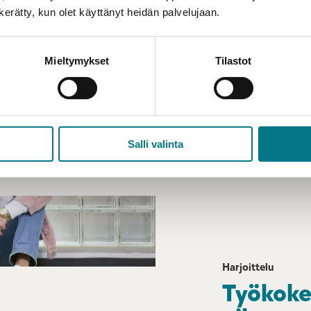
oulu- ja
n kerätty, kun olet käyttänyt heidän palvelujaan.
huollossa,
lveluissa.
Mieltymykset
Tilastot
stöissä,
enäisenä
hoitajalle.
Salli valinta
Harjoittelu
Työkoke