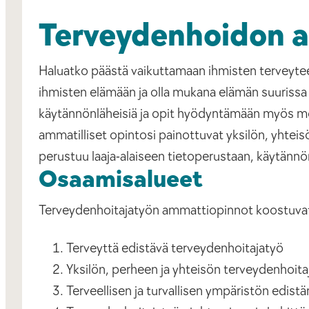
Terveydenhoidon a
Haluatko päästä vaikuttamaan ihmisten terveyteen 
ihmisten elämään ja olla mukana elämän suuriss
käytännönläheisiä ja opit hyödyntämään myös mo
ammatilliset opintosi painottuvat yksilön, yhte
perustuu laaja-alaiseen tietoperustaan, käytännön
Osaamisalueet
Terveydenhoitajatyön ammattiopinnot koostuvat
Terveyttä edistävä terveydenhoitajatyö
Yksilön, perheen ja yhteisön terveydenhoita
Terveellisen ja turvallisen ympäristön edist