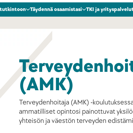
 tutkintoon
Täydennä osaamistasi
TKI ja yrityspalvelu
Terveyden­hoi
(AMK)
Terveydenhoitaja (AMK) -koulutuksess
ammatilliset opintosi painottuvat yksilö
yhteisön ja väestön terveyden edistäm