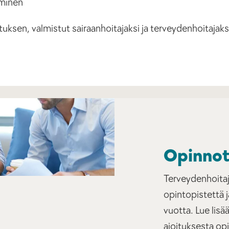
äminen
tuksen, valmistut sairaanhoitajaksi ja terveydenhoitajak
Opinno
Terveydenhoitaj
opintopistettä 
vuotta. Lue lisä
ajoituksesta op