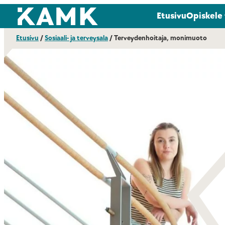
Siirry
Kajaanin ammattikorkeakoulu
Etusivu
Opiskele
suoraan
sisältöön
Etusivu
/
Sosiaali- ja terveysala
/
Terveydenhoitaja, monimuoto