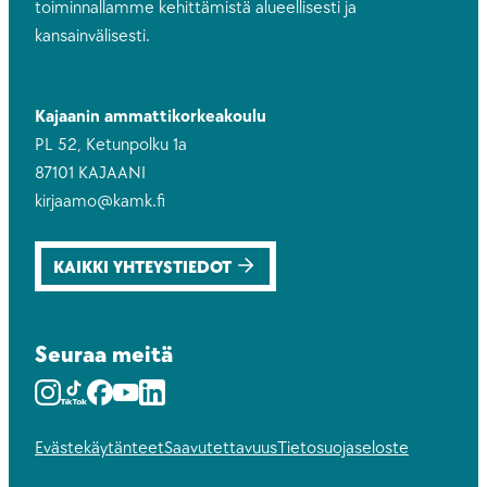
toiminnallamme kehittämistä alueellisesti ja
kansainvälisesti.
Kajaanin ammattikorkeakoulu
PL 52, Ketunpolku 1a
87101 KAJAANI
kirjaamo@kamk.fi
KAIKKI YHTEYSTIEDOT
Seuraa meitä
Instagram
Youtube
Facebook
Youtube
LinkedIn
Evästekäytänteet
Saavutettavuus
Tietosuojaseloste