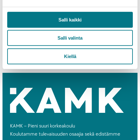
31.8.-10.9.2026
Hakuaika
Monimuoto-opinnot
Koulutusmuoto
Kajaani
Koulutuspaikka
Salli kaikki
LISÄÄ TIETOA
Salli valinta
Kiellä
KAMK – Pieni suuri korkeakoulu
Koulutamme tulevaisuuden osaajia sekä edistämme