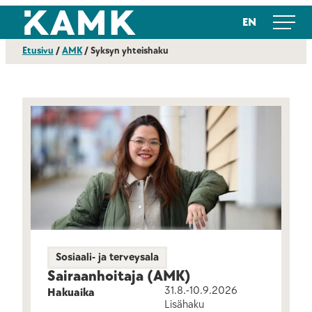
Siirry
Kajaanin ammattikorkeakoulu
EN
suoraan
sisältöön
Etusivu
/
AMK
/
Syksyn yhteishaku
Sosiaali- ja terveysala
Sairaanhoitaja (AMK)
31.8.-10.9.2026
Hakuaika
Lisähaku