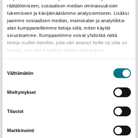
31.8.-10.9.2026
Hakuaika
räätälöimiseen, sosiaalisen median ominaisuuksien
Monimuoto-opinnot
Koulutusmuoto
tukemiseen ja kävijämäärämme analysoimiseen. Lisäksi
Kajaani
Koulutuspaikka
jaamme sosiaalisen median, mainosalan ja analytiikka-
alan kumppaneillemme tietoja siitä, miten käytät
LISÄÄ TIETOA
sivustoamme. Kumppanimme voivat yhdistää näitä
tietoja muihin tietoihin, joita olet antanut heille tai joita on
kerätty, kun olet käyttänyt heidän palvelujaan.
Suostumuksen
Välttämätön
valinta
Mieltymykset
Tilastot
Liikunta
Markkinointi
Liikunnan­ohjaaja (AMK)