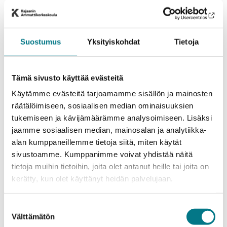
Kajaani
Koulutuspaikka
LISÄÄ TIETOA
Suostumus
Yksityiskohdat
Tietoja
Tämä sivusto käyttää evästeitä
Käytämme evästeitä tarjoamamme sisällön ja mainosten
räätälöimiseen, sosiaalisen median ominaisuuksien
tukemiseen ja kävijämäärämme analysoimiseen. Lisäksi
jaamme sosiaalisen median, mainosalan ja analytiikka-
alan kumppaneillemme tietoja siitä, miten käytät
sivustoamme. Kumppanimme voivat yhdistää näitä
tietoja muihin tietoihin, joita olet antanut heille tai joita on
kerätty, kun olet käyttänyt heidän palvelujaan.
Tekniikka
Insinööri (AMK), Konetekniikka
Suostumuksen
Päiväopinnot
Koulutusmuoto
Välttämätön
valinta
Kajaani
Koulutuspaikka