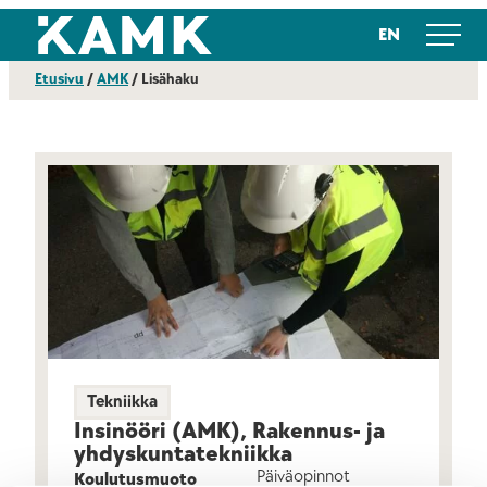
Siirry
Kajaanin ammattikorkeakoulu
EN
suoraan
sisältöön
Etusivu
/
AMK
/
Lisähaku
Tekniikka
Insinööri (AMK), Rakennus- ja
yhdyskunta­tekniikka
Päiväopinnot
Koulutusmuoto