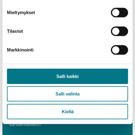
LISÄÄ TIETOA
Mieltymykset
Tilastot
Markkinointi
Salli kaikki
Salli valinta
KAMK – Pieni suuri korkeakoulu
Koulutamme tulevaisuuden osaajia sekä edistämme
Kiellä
toiminnallamme kehittämistä alueellisesti ja
kansainvälisesti.