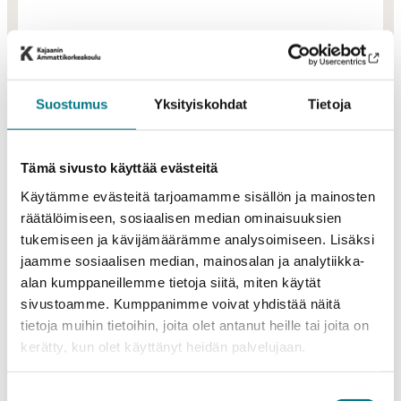
Suostumus
Yksityiskohdat
Tietoja
Projektin tavoitteet
Tämä sivusto käyttää evästeitä
Kainuun Digitie -hankkeessa nostetaan kainuulaisten
Käytämme evästeitä tarjoamamme sisällön ja mainosten
yritysten ja niiden henkilöstön digitaalisen osaamisen
räätälöimiseen, sosiaalisen median ominaisuuksien
tasoa ja kehitetään konkreettisesti yritysten
tukemiseen ja kävijämäärämme analysoimiseen. Lisäksi
liiketoimintaa, johtamista ja henkilöstökäytäntöjä.
jaamme sosiaalisen median, mainosalan ja analytiikka-
Toimintatapoja ja -menetelmiä uudistamalla
alan kumppaneillemme tietoja siitä, miten käytät
kehitetään samalla yritysten tuottavuutta.
sivustoamme. Kumppanimme voivat yhdistää näitä
Työtapojen ja -menetelmien kehittämisen myötä
tietoja muihin tietoihin, joita olet antanut heille tai joita on
vaikutetaan yritysten henkilöstön hyvinvointiin ja
kerätty, kun olet käyttänyt heidän palvelujaan.
tuottavuuteen.
Projektin toimenpiteet
Suostumuksen