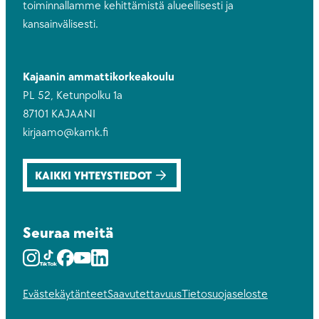
toiminnallamme kehittämistä alueellisesti ja
kansainvälisesti.
Kajaanin ammattikorkeakoulu
PL 52, Ketunpolku 1a
87101 KAJAANI
kirjaamo@kamk.fi
KAIKKI YHTEYSTIEDOT
Seuraa meitä
Instagram
Youtube
Facebook
Youtube
LinkedIn
Evästekäytänteet
Saavutettavuus
Tietosuojaseloste