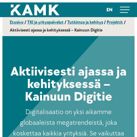
Siirry
Kajaanin ammattikorkeakoulu
EN
suoraan
sisältöön
Etusivu
/
TKI ja yrityspalvelut
/
Tutkimus ja kehitys
/
Projektit
/
Aktiivisesti ajassa ja kehityksessä – Kainuun Digitie
Aktiivisesti ajassa ja
kehityksessä –
Kainuun Digitie
Digitalisaatio on yksi aikamme
globaaleista megatrendeistä, joka
koskettaa kaikkia yrityksiä. Se vaikuttaa