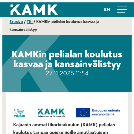
Siirry
Kajaanin ammattikorkeakoulu
EN
suoraan
sisältöön
Etusivu
/
TKI
/
KAMKin pelialan koulutus kasvaa ja
kansainvälistyy
KAMKin pelialan koulutus
kasvaa ja kansainvälistyy
27.11.2025 11:54
Kajaanin ammattikorkeakoulun (KAMK) pelialan
koulutus tarjoaa opiskelijoille ainutlaatuisen