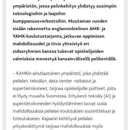
ympäristön, jossa pelinkehitys yhdistyy uusimpiin
teknologioihin ja laajoihin
kumppanuusverkostoihin. Muutaman vuoden
sisään rakennettu englanninkielinen AMK- ja
YAMK-koulutustarjonta, jatkuvan oppimisen
mahdollisuudet ja tiivis yhteistyö eri
sidosryhmien kanssa tukevat opiskelijoiden
valmiuksia menestyä kansainvälisellä pelikentällä.
– KAMKin ainutlaatuinen ympäristö, joka yhdistää
pelialan, tekoälyn, data center -ratkaisut ja
supertietokoneet, tarjoaa opiskelijoille puitteet, joita
ei löydy muualta Suomessa. Erityisesti tekoäly (AI) ja
supertietokoneiden hyödyntäminen luovat uusia
mahdollisuuksia pelialan koulutuksen suunnitteluun ja
toteutukseen. Kajaanin kehittyvä pelialan
yrityskeskittymä tarjoaa mahdollisuuksia myös