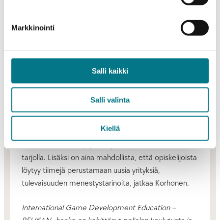
ja -tuotantoon. YAMK-opinnoissa pääpaino on
peliliiketoiminnassa ja alan johtamisessa. Lisäksi
Markkinointi
olemme käynnistäneet Technical Artist -
diplomikoulutuksen jatkuvan oppimisen tarpeisiin,
kertoo Korhonen.
Salli kaikki
Peliala on kansainvälinen ala, jonka työkieli on myös
suomalaisissa yrityksissä usein englanti.
Salli valinta
– Vaikka tällä hetkellä pelialan yrityksissä eletään
Kiellä
vaikeita aikoja, on todennäköistä, että suhdanteiden
kääntyessä uusia työpaikkoja on yhä enemmän
tarjolla. Lisäksi on aina mahdollista, että opiskelijoista
löytyy tiimejä perustamaan uusia yrityksiä,
tulevaisuuden menestystarinoita, jatkaa Korhonen.
International Game Development Education –