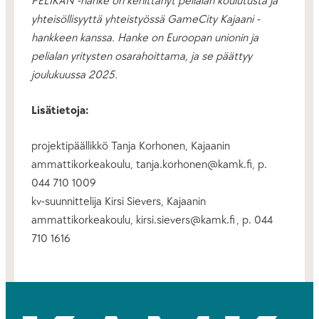
PELIKAN -hanke on kehittänyt pelialan koulutusta ja
yhteisöllisyyttä yhteistyössä GameCity Kajaani -
hankkeen kanssa. Hanke on Euroopan unionin ja
pelialan yritysten osarahoittama, ja se päättyy
joulukuussa 2025.
Lisätietoja:
projektipäällikkö Tanja Korhonen, Kajaanin
ammattikorkeakoulu, tanja.korhonen@kamk.fi, p.
044 710 1009
kv-suunnittelija Kirsi Sievers, Kajaanin
ammattikorkeakoulu, kirsi.sievers@kamk.fi , p. 044
710 1616