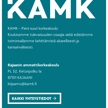
KAMK – Pieni suuri korkeakoulu
Koulutamme tulevaisuuden osaajia sekä edistämme
toiminnallamme kehittämistä alueellisesti ja
kansainvälisesti.
Kajaanin ammattikorkeakoulu
PL 52, Ketunpolku 1a
87101 KAJAANI
kirjaamo@kamk.fi
KAIKKI YHTEYSTIEDOT