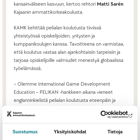
kansainväliseen kasvuun, kertoo rehtori
Matti Sarén
Kajaanin ammattikorkeakoulusta.
KAMK kehittää pelialan koulutusta tiiviissä
yhteistyössä opiskelijoiden, yritysten ja
kumppanikoulujen kanssa. Tavoitteena on varmistaa,
että koulutus vastaa alan ajankohtaisiin tarpeisiin ja
tarjoaa opiskelijoille valmiudet menestyä globaalissa
työelämässä.
– Olemme International Game Development
Education – PELIKAN -hankkeen aikana vieneet
englanninkielistä pelialan koulutusta eteenpäin ja
rakentaneet laajat kansainväliset verkostot pelialan
koulutuksen ympärille, kertoo projektipäällikkö
Tanja
Korhonen
Kajaanin ammattikorkeakoulusta.
Suostumus
Yksityiskohdat
Tietoja