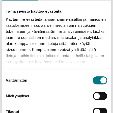
Kansainvälistä verkostoa on kasvatettu muun muassa
vierailuilla, seminaareilla ja tapahtumilla. Säännölliset
Tämä sivusto käyttää evästeitä
tapaamiset ja yhteistyö eri sidosryhmien kanssa ovat
Käytämme evästeitä tarjoamamme sisällön ja mainosten
avanneet väylän molemminpuoliselle keskustelulle.
räätälöimiseen, sosiaalisen median ominaisuuksien
tukemiseen ja kävijämäärämme analysoimiseen. Lisäksi
– Yhteistyöllä ja avoimella keskustelulla voimme
jaamme sosiaalisen median, mainosalan ja analytiikka-
varmistaa, että koulutus on ajan tasalla ja vastaa
alan kumppaneillemme tietoja siitä, miten käytät
työelämän vaatimuksiin, toteaa Korhonen.
sivustoamme. Kumppanimme voivat yhdistää näitä
tietoja muihin tietoihin, joita olet antanut heille tai joita on
Englanninkielinen pelialan koulutustarjonta on
kerätty, kun olet käyttänyt heidän palvelujaan.
lisännyt hakijoiden määrää maailmanlaajuisesti
Suostumuksen
Viime vuosina KAMKin pelialan koulutuksissa on
Välttämätön
valinta
aloittanut yli 150 opiskelijaa enemmän, joista noin
sata tutkintoon johtavassa koulutuksessa.
Mieltymykset
– AMK-opinnot keskittyvät pelikehityksen eri
osaamisalueisiin, kuten peliohjelmointiin, -grafiikkaan
Tilastot