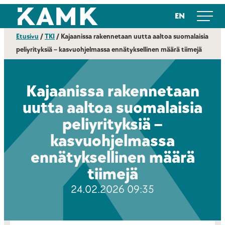
Siirry
Kajaanin ammattikorkeakoulu
EN
suoraan
sisältöön
Etusivu
/
TKI
/
Kajaanissa rakennetaan uutta aaltoa suomalaisia
peliyrityksiä – kasvuohjelmassa ennätyksellinen määrä tiimejä
Kajaanissa rakennetaan
uutta aaltoa suomalaisia
peliyrityksiä –
kasvuohjelmassa
ennätyksellinen määrä
tiimejä
24.02.2026 09:35