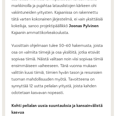
markkinoilla ja pujahtaa latauslistojen kärkeen ohi
vakiintuneiden yritysten. Kajaanissa on rakennettu
tätä varten kokonainen järjestelmä, ei vain yksittäisiä
kokeiluja, sanoo projektipäällikkö
Joonas Pylvinen
Kajaanin ammattikorkeakoulusta.
Vuosittain ohjelmaan tulee 50–60 hakemusta, joista
osa on valmiita tiimejä ja osa yksilöitä, jotka etsivät
sopivaa tiimiä. Näistä valitaan noin viisi sopivaa tiimiä
ensimmäiseen vaiheeseen. Tänä vuonna mukaan
valittiin kuusi tiimiä, tiimien hyvän tason ja resurssien
tuoman mahdollisuuden myötä. Tavoitteena on
synnyttää 12 uutta pelialan yritystä, joista kahden
odotetaan kasvavan nopeasti.
Kohti pelialan uusia suuntauksia ja kansainvälistä
kasvua