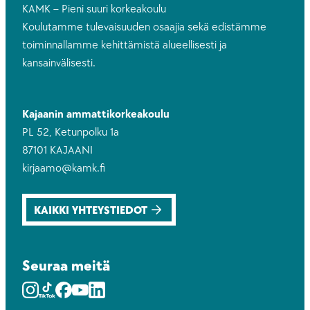
KAMK – Pieni suuri korkeakoulu
Koulutamme tulevaisuuden osaajia sekä edistämme
toiminnallamme kehittämistä alueellisesti ja
kansainvälisesti.
Kajaanin ammattikorkeakoulu
PL 52, Ketunpolku 1a
87101 KAJAANI
kirjaamo@kamk.fi
KAIKKI YHTEYSTIEDOT
Seuraa meitä
Instagram
Youtube
Facebook
Youtube
LinkedIn