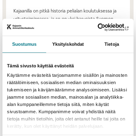
Kajaanilla on pitkä historia pelialan koulutuksessa ja
yritystoiminnassa, ja se on yksi harvoista Suomen
kaupungeista, joissa pelialaa tuetaan monipuolisesti
ja pitkäjänteisesti.
Suostumus
Yksityiskohdat
Tietoja
– Suomi tarvitsee nyt uusia pelistudioita, jotka
ottavat hyödyn irti murroksen tuomasta
epävarmuudesta. Kajaanissa rakennetaan
Tämä sivusto käyttää evästeitä
systemaattisesti seuraavaa aaltoa suomalaisia
Käytämme evästeitä tarjoamamme sisällön ja mainosten
peliyrityksiä, toteaa Pylvinen.
räätälöimiseen, sosiaalisen median ominaisuuksien
tukemiseen ja kävijämäärämme analysoimiseen. Lisäksi
GameLABiin valituissa uusissa tiimeissä näkyvät
jaamme sosiaalisen median, mainosalan ja analytiikka-
pelialan uudet suuntaukset: IP-lähtöinen pelikehitys,
alan kumppaneillemme tietoja siitä, miten käytät
sivustoamme. Kumppanimme voivat yhdistää näitä
nopeat julkaisumallit ja uudet tavat hyödyntää
tietoja muihin tietoihin, joita olet antanut heille tai joita on
teknologiaa saturoituneilla markkinoilla. Mukana on
kerätty, kun olet käyttänyt heidän palvelujaan.
kansainvälisiä tekijöitä ja tiimejä, jotka rakentavat
toimintaansa alusta asti globaaliksi.