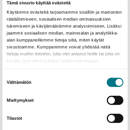
Tämä sivusto käyttää evästeitä
Myyntipaikat sijaitsevat ulkoalueella. Jokainen myyjä
Käytämme evästeitä tarjoamamme sisällön ja mainosten
vastaa oman myyntipisteensä kalustuksesta ja
räätälöimiseen, sosiaalisen median ominaisuuksien
varustelusta. Järjestäjän puolesta ei tarjota telttoja,
tukemiseen ja kävijämäärämme analysoimiseen. Lisäksi
katoksia, pöytiä tai muita myyntikalusteita.
jaamme sosiaalisen median, mainosalan ja analytiikka-
alan kumppaneillemme tietoja siitä, miten käytät
Tapahtumatorin myyntipaikat ovat maksuttomia.
sivustoamme. Kumppanimme voivat yhdistää näitä
tietoja muihin tietoihin, joita olet antanut heille tai joita on
Paikkoja on rajoitetusti, joten varaathan paikkasi
kerätty, kun olet käyttänyt heidän palvelujaan.
ajoissa.
Kajaanin ammattikorkeakoulu pidättää oikeuden
Suostumuksen
Välttämätön
valinta
muutoksiin ja myyjävalintoihin.
Mieltymykset
ILMOITTAUDU TAPAHTUMATORILLE
Tilastot