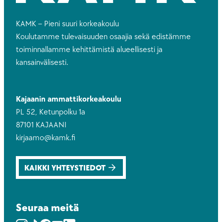
KAMK – Pieni suuri korkeakoulu
Koulutamme tulevaisuuden osaajia sekä edistämme
toiminnallamme kehittämistä alueellisesti ja
kansainvälisesti.
Kajaanin ammattikorkeakoulu
PL 52, Ketunpolku 1a
87101 KAJAANI
kirjaamo@kamk.fi
KAIKKI YHTEYSTIEDOT
Seuraa meitä