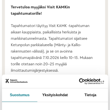
Tervetuloa myyjäksi Visit KAMKin
tapahtumatorille!
Tapahtumatori täyttyy Visit KAMK -tapahtuman
aikaan kauppiaista, paikallisista herkuista ja
markkinatunnelmasta. Tapahtumatori sijaitsee
Ketunpolun parkkialueella (Mänty- ja Kallio-
rakennusten välissä), ja se on avoinna
tapahtumapäivänä 7.10.2026 kello 10–15. Mukaan
torille otetaan noin 20–25 myyjää
ilmoittautumisjärjestyksessä.
Erityisesti tapahtumatorille toivotaan:
elintarvike- ja street food -myyjiä
Suostumus
Yksityiskohdat
Tietoja
paikallisia tuottajia, aidosti kainuulaisia
tuotteita, makuja ja elämyksiä