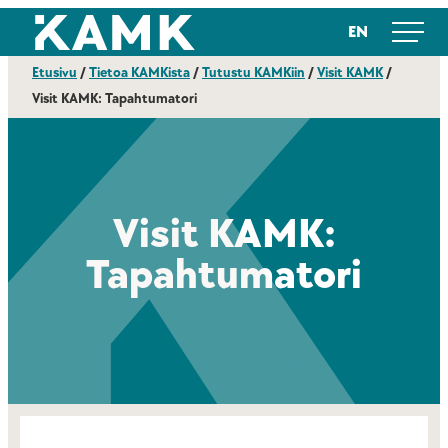
Siirry
Kajaanin ammattikorkeakoulu
EN
suoraan
sisältöön
Etusivu
/
Tietoa KAMKista
/
Tutustu KAMKiin
/
Visit KAMK
/
Visit KAMK: Tapahtumatori
Visit KAMK:
Tapahtumatori