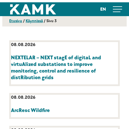
Siirry
Kajaanin ammattikorkeakoulu
EN
suoraan
sisältöön
Etusivu
/
Käynnissä
/
Sivu 3
08.08.2026
NEXTELAR – NEXT stagE of digitaL and
virtuAlized substations to improve
monitoring, control and resilience of
distRibution grids
08.08.2026
ArcResc Wildfire