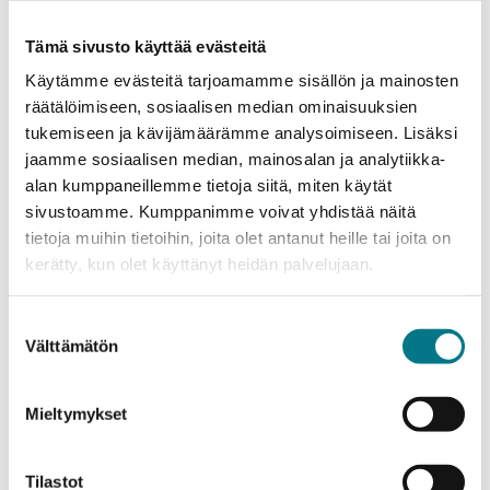
Tämä sivusto käyttää evästeitä
08.08.2026
Käytämme evästeitä tarjoamamme sisällön ja mainosten
räätälöimiseen, sosiaalisen median ominaisuuksien
Culture in Nature – Innovaatioita Kainuun
tukemiseen ja kävijämäärämme analysoimiseen. Lisäksi
kulttuurimatkailupoluille
jaamme sosiaalisen median, mainosalan ja analytiikka-
alan kumppaneillemme tietoja siitä, miten käytät
sivustoamme. Kumppanimme voivat yhdistää näitä
08.08.2026
tietoja muihin tietoihin, joita olet antanut heille tai joita on
Kajaanin lentoaseman liityntäliikennepilotin
kerätty, kun olet käyttänyt heidän palvelujaan.
kehittäminen ja markkinointi
Suostumuksen
Välttämätön
valinta
08.08.2026
Kainuun Mineraaliteollisuuspuiston
Mieltymykset
esiselvitys
Tilastot