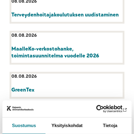
08.08.2026
Terveydenhoitajakoulutuksen uudistaminen
08.08.2026
MaalleKo-verkostohanke,
toimintasuunnitelma vuodelle 2026
08.08.2026
GreenTex
08.08.2026
Legends Weekend 27 -tapahtumakonseptin
Suostumus
Yksityiskohdat
Tietoja
kehittäminen