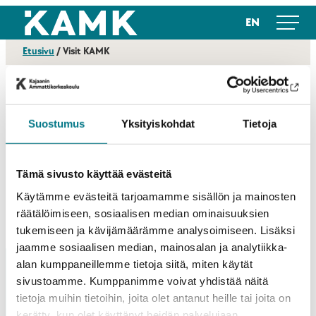
Siirry
Kajaanin ammattikorkeakoulu
EN
suoraan
sisältöön
Etusivu
/
Visit KAMK
Suostumus
Yksityiskohdat
Tietoja
Tapahtuma
Visit KAMK
22.06.2026
Ilmoittaudu näytteilleasettajaksi Visit
KAMK tapahtumaan
Tämä sivusto käyttää evästeitä
Käytämme evästeitä tarjoamamme sisällön ja mainosten
räätälöimiseen, sosiaalisen median ominaisuuksien
tukemiseen ja kävijämäärämme analysoimiseen. Lisäksi
jaamme sosiaalisen median, mainosalan ja analytiikka-
alan kumppaneillemme tietoja siitä, miten käytät
sivustoamme. Kumppanimme voivat yhdistää näitä
tietoja muihin tietoihin, joita olet antanut heille tai joita on
kerätty, kun olet käyttänyt heidän palvelujaan.