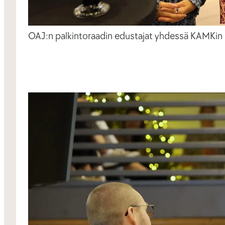
OAJ:n palkintoraadin edustajat yhdessä KAMKin r