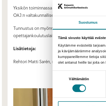
Yksikön toiminnassa näkyy osallisuus, tasa-arvois
OAJ:n valtakunnalliset piirit, opettajien ammattiy
Suostumus
Tunnustus on myönnetty aikaisempina vuosina kaks
opettajankoulutuslaitokselle vuonna 2000 ja sitä 
Tämä sivusto käyttää eväste
Käytämme evästeitä tarjoama
Lisätietoja:
ja kävijämäärämme analysoim
kumppaneillemme tietoja siitä
Rehtori Matti Sarén, matti.saren@kamk.fi, 044 7
olet antanut heille tai joita o
Suostumuksen
Välttämätön
valinta