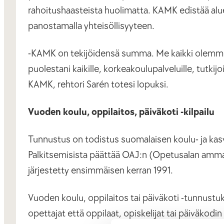
rahoitushaasteista huolimatta. KAMK edistää alu
panostamalla yhteisöllisyyteen.
-KAMK on tekijöidensä summa. Me kaikki olemme tär
puolestani kaikille, korkeakoulupalveluille, tutkijoi
KAMK, rehtori Sarén totesi lopuksi.
Vuoden koulu, oppilaitos, päiväkoti -kilpailu
Tunnustus on todistus suomalaisen koulu- ja kas
Palkitsemisista päättää OAJ:n (Opetusalan ammatti
järjestetty ensimmäisen kerran 1991.
Vuoden koulu, oppilaitos tai päiväkoti -tunnustuk
opettajat että oppilaat, opiskelijat tai päiväkodin