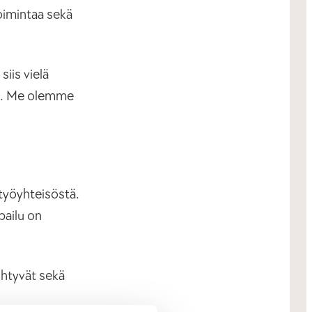
oimintaa sekä
iis vielä
ille. Me olemme
työyhteisöstä.
pailu on
ihtyvät sekä