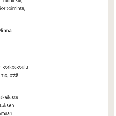
 meininkiä,
ioritoiminta,
Minna
ri korkeakoulu
mme, että
tkailusta
etuksen
tamaan