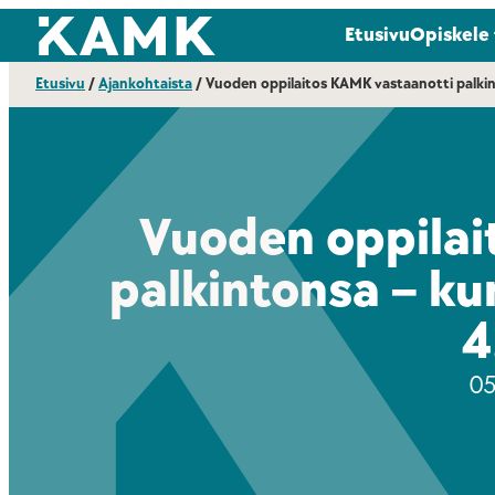
Siirry
Kajaanin ammattikorkeakoulu
Etusivu
Opiskele
suoraan
sisältöön
Etusivu
/
Ajankohtaista
/
Vuoden oppilaitos KAMK vastaanotti palkin
Vuoden oppilai
palkintonsa – ku
4
05