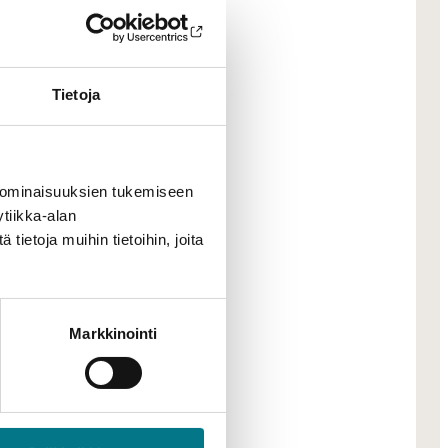
at esittää
okset.
Tietoja
 ominaisuuksien tukemiseen
tiikka-alan
ietoja muihin tietoihin, joita
Markkinointi