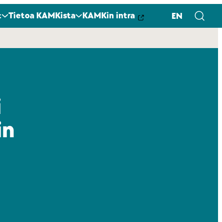
t
Tietoa KAMKista
KAMKin intra
EN
i
in