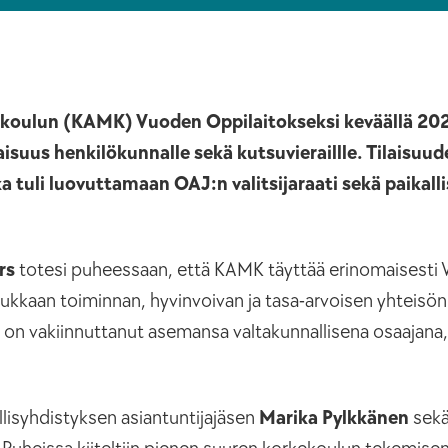
eakoulun (KAMK) Vuoden Oppilaitokseksi keväällä 20
aisuus henkilökunnalle sekä kutsuvieraillle. Tilaisu
a tuli luovuttamaan OAJ:n valitsijaraati sekä paikalli
rs
totesi puheessaan, että KAMK täyttää erinomaisesti
adukkaan toiminnan, hyvinvoivan ja tasa-arvoisen yhteisö
 on vakiinnuttanut asemansa valtakunnallisena osaajana, 
lisyhdistyksen asiantuntijajäsen
Marika Pylkkänen
sek