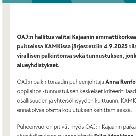
OAJ:n hallitus valitsi Kajaanin ammattikork
puitteissa KAMKissa järjestettiin 4.9.2025 til
virallisen palkintonsa sekä tunnustuksen, jonk
alueyhdistykset.
OAJ:n palkintoraadin puheenjohtaja
Anna Renfo
oppilaitos -tunnustuksen keskeiset kriteerit: la
osallisuuden ja yhteisöllisyyden kulttuurin. KAMK
ennakoivaa otetta koulutuksen kehittämisessä.
Puheenvuoron pitivät myös OAJ:n Kajaanin paikal