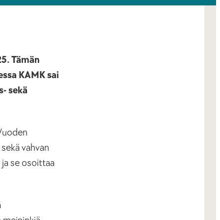
25. Tämän
udessa KAMK sai
s- sekä
 Vuoden
n sekä vahvan
ja se osoittaa
ä