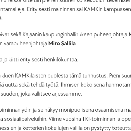
. Puheissa kiiteltiin pienen suuren korkekoulun tekemisen
intamalleja. Erityisesti maininnan sai KAMKin kampussen
ä.
oivat sekä Kajaanin kaupunginhallituksen puheenjohtaja
n varapuheenjohtaja
Miro Sallila
.
ja kiitti erityisesti henkilökuntaa.
ikkien KAMKilaisten puolesta tämä tunnustus. Pieni suu
öytää uutta sekä tehdä työtä. Ihmisen kokoisena hahmota
uuden, joka vallitsee arjessamme.
toiminnan ydin ja se näkyy monipuolisena osaamisena ma
sta sosiaalipalveluihin. Viime vuosina TKI-toiminnan ja op
sien ja ketterien kokeilujen välillä on pystytty toteut