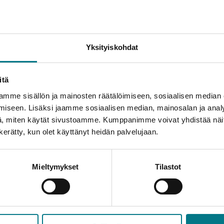
uus ja yhteisöllisyys. Ehdotuksia palkinnon saajaksi voiv
hdistykset sekä yksittäiset päiväkodit, koulut ja oppilait
Yksityiskohdat
i kertaa yliopistoille; Oulun yliopiston Kajaanin
edellisellä kerralla Sibelius-akatemialle vuonna 1997.
itä
mme sisällön ja mainosten räätälöimiseen, sosiaalisen median
iseen. Lisäksi jaamme sosiaalisen median, mainosalan ja analy
, miten käytät sivustoamme. Kumppanimme voivat yhdistää näitä t
101 600
n kerätty, kun olet käyttänyt heidän palvelujaan.
Mieltymykset
Tilastot