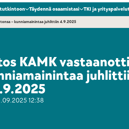
 tutkintoon
Täydennä osaamistasi
TKI ja yrityspalvelu
tonsa – kunniamainintaa juhlittiin 4.9.2025
tos KAMK vastaanott
nniamainintaa juhlitti
.9.2025
.09.2025 12:38