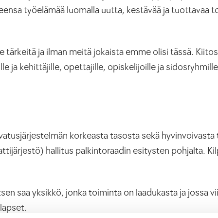
eensa työelämää luomalla uutta, kestävää ja tuottavaa t
keitä ja ilman meitä jokaista emme olisi tässä. Kiitos s
lle ja kehittäjille, opettajille, opiskelijoille ja sidosryhm
vatusjärjestelmän korkeasta tasosta sekä hyvinvoivasta 
järjestö) hallitus palkintoraadin esitysten pohjalta. Kil
sen saa yksikkö, jonka toiminta on laadukasta ja jossa vi
 lapset.