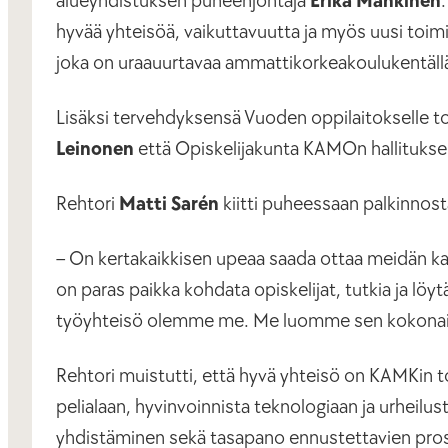
alueyhdistuksen puheenjohtaja
Erika Mankinen
hyvää yhteisöä, vaikuttavuutta ja myös uusi toim
joka on uraauurtavaa ammattikorkeakoulukentäll
Lisäksi tervehdyksensä Vuoden oppilaitokselle t
Leinonen
että Opiskelijakunta KAMOn hallitukse
Rehtori
Matti Sarén
kiitti puheessaan palkinnosta 
– On kertakaikkisen upeaa saada ottaa meidän ka
on paras paikka kohdata opiskelijat, tutkia ja l
työyhteisö olemme me. Me luomme sen kokonais
Rehtori muistutti, että hyvä yhteisö on KAMKin 
pelialaan, hyvinvoinnista teknologiaan ja urheilu
yhdistäminen sekä tasapano ennustettavien proses