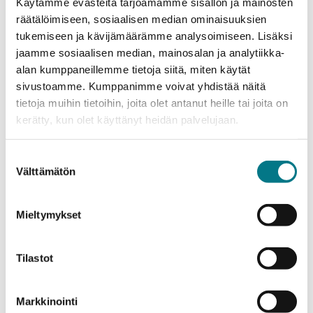
Käytämme evästeitä tarjoamamme sisällön ja mainosten
Kajaanin ammattikorkeakoulun syksyn 2024
räätälöimiseen, sosiaalisen median ominaisuuksien
yhteishaussa oli haussa 125 aloituspaikkaa viidessä eri
tukemiseen ja kävijämäärämme analysoimiseen. Lisäksi
koulutuksessa. Haussa olivat liikunnan, matkailun ja
jaamme sosiaalisen median, mainosalan ja analytiikka-
sairaanhoitajan monimuotokoulutukset aikaisempien
alan kumppaneillemme tietoja siitä, miten käytät
sivustoamme. Kumppanimme voivat yhdistää näitä
vuosien tapaan. Tänä syksynä uusina hakukohteina
tietoja muihin tietoihin, joita olet antanut heille tai joita on
olivat Energia murroksen johtamisen koulutus
kerätty, kun olet käyttänyt heidän palvelujaan.
(insinööri YAMK) sekä englanninkielinen Bachelor´s
Degree in Tourism -koulutus.
Suostumuksen
Välttämätön
valinta
Tänä vuonna hakukohteet eivät yltäneet viime
vuoden hakijamäärään, joilloin haussa ollut master
tutkinto keräsi ennätyksellisen yli 3000 hakijan
Mieltymykset
joukon. Kyseinen tutkinto ei ollut tänä syksynä
haussa.
Tilastot
Kaikkien valintojen tulokset julkaistaan viimeistään
Markkinointi
21.11. Opiskelijaksi hyväksyttyjen tulee ottaa