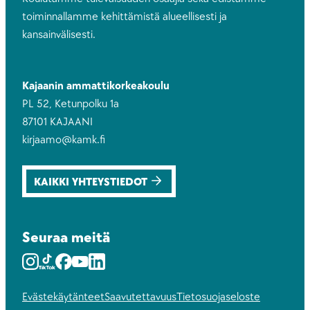
toiminnallamme kehittämistä alueellisesti ja
kansainvälisesti.
Kajaanin ammattikorkeakoulu
PL 52, Ketunpolku 1a
87101 KAJAANI
kirjaamo@kamk.fi
KAIKKI YHTEYSTIEDOT
Seuraa meitä
Instagram
Youtube
Facebook
Youtube
LinkedIn
Evästekäytänteet
Saavutettavuus
Tietosuojaseloste