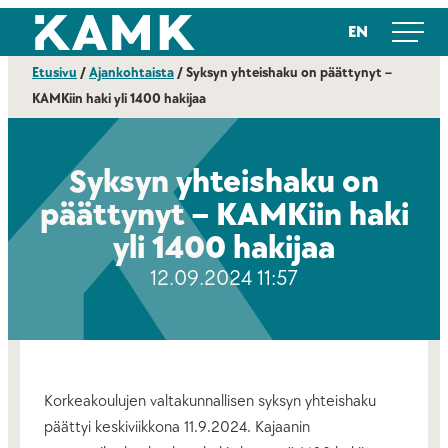
Siirry
Kajaanin ammattikorkeakoulu
EN
suoraan
sisältöön
Etusivu
/
Ajankohtaista
/
Syksyn yhteishaku on päättynyt –
KAMKiin haki yli 1400 hakijaa
Syksyn yhteishaku on
päättynyt – KAMKiin haki
yli 1400 hakijaa
12.09.2024 11:57
Korkeakoulujen valtakunnallisen syksyn yhteishaku
päättyi keskiviikkona 11.9.2024. Kajaanin