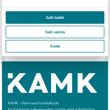
opiskelupaikka vastaan 28.11. klo 15 mennessä.
Opinnot alkavat tammikuussa 2025.
Salli kaikki
Salli valinta
Lisätietoja:
Hakijapalvelut
hakijapalvelut(at)kamk.fi
Kiellä
KAMK – Pieni suuri korkeakoulu
Koulutamme tulevaisuuden osaajia sekä edistämme