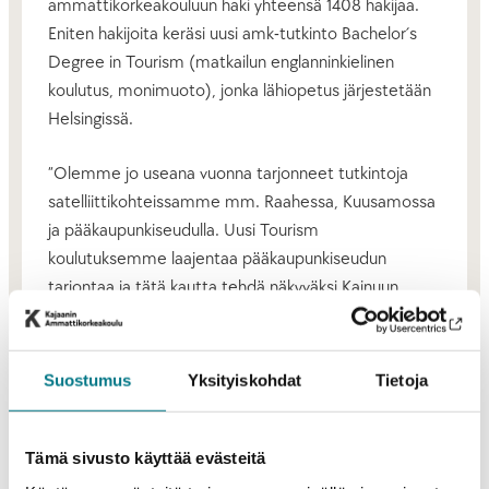
ammattikorkeakouluun haki yhteensä 1408 hakijaa.
Eniten hakijoita keräsi uusi amk-tutkinto Bachelor´s
Degree in Tourism (matkailun englanninkielinen
koulutus, monimuoto), jonka lähiopetus järjestetään
Helsingissä.
”Olemme jo useana vuonna tarjonneet tutkintoja
satelliittikohteissamme mm. Raahessa, Kuusamossa
ja pääkaupunkiseudulla. Uusi Tourism
koulutuksemme laajentaa pääkaupunkiseudun
tarjontaa ja tätä kautta tehdä näkyväksi Kainuun
mahdollisuuksia matkailukohteena. Pyrimme
kohdentamaan koulutuksiamme myös niille suunnille,
joissa työelämä tarvitsee uusia osaajia. Tämän vuoksi
Suostumus
Yksityiskohdat
Tietoja
toimimme myös Kainuun ulkopuolella. Pääasiallisesti
tutkintomme suoritetaan edelleen Kajaanissa”,
toteaa rehtori Matti Sarén.
Tämä sivusto käyttää evästeitä