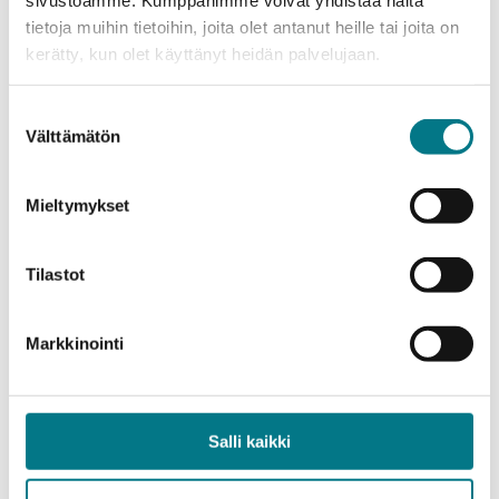
tietoja muihin tietoihin, joita olet antanut heille tai joita on
Ilmoittaudu mukaan tapahtumaan tiistaihin
kerätty, kun olet käyttänyt heidän palvelujaan.
14.10.2025 mennessä:
Suostumuksen
Näkökulmia kainuulaiseen uramaisemaan –
Välttämätön
valinta
ilmoittautuminen
Mieltymykset
Tapahtuman järjestävät yhdessä Euroopan unionin
osarahoittamat hankkeet:
Moninainen Kainuu
(KAMK),
Tulevaisuuden Yrittäjiä Kainuusta
(KAMK,
Tilastot
KLL ja Kainuun Yrittäjät),
Yrittäjyyden ja
omistajanvaihdosten edistäminen osana
Markkinointi
oikeudenmukaista ja vihreää siirtymää
(Kainuun
Yrittäjät).
Lisätietoja MATCH MADE -mentorointiohjelmasta:
Salli kaikki
Match Made Mentoring -mentorointiohjelma –