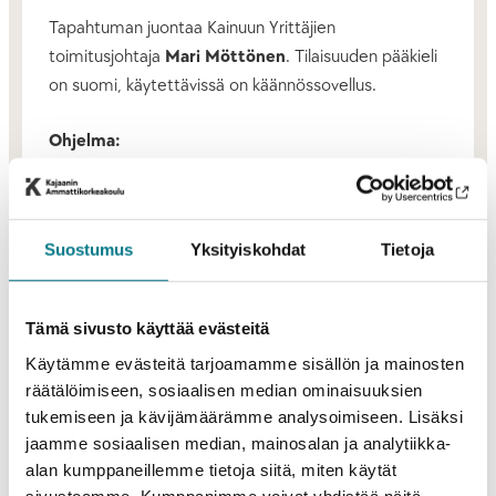
Tapahtuman juontaa Kainuun Yrittäjien
toimitusjohtaja
Mari Möttönen
. Tilaisuuden pääkieli
on suomi, käytettävissä on käännössovellus.
Ohjelma:
kello 16.30 Saapuminen ja kahvitarjoilu
kello 17.00 Ohjelman avaus, Mari Möttönen
Suostumus
Yksityiskohdat
Tietoja
kello 17.15 Keynote Anna Hyvönen: Lentualta
Lattareiden kautta Lontooseen – ja sieltä takaisin
kello 18.00 Yrittäjyyden ytimessä: keskustelijoina
Tämä sivusto käyttää evästeitä
mm. Aki Leinonen (Praecom) ja Kaisa Ottavainen-
Käytämme evästeitä tarjoamamme sisällön ja mainosten
Nurkkala (CSE)
räätälöimiseen, sosiaalisen median ominaisuuksien
kello 18.30 MATCH MADE – mentorointiohjelman
tukemiseen ja kävijämäärämme analysoimiseen. Lisäksi
esittely
jaamme sosiaalisen median, mainosalan ja analytiikka-
kello 18.45 Tarjoilua ja verkostoitumista
alan kumppaneillemme tietoja siitä, miten käytät
kello 19.30 Tilaisuus päättyy
sivustoamme. Kumppanimme voivat yhdistää näitä