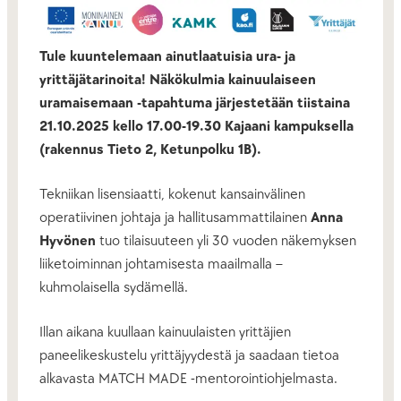
Tule kuuntelemaan ainutlaatuisia ura- ja
yrittäjätarinoita! Näkökulmia kainuulaiseen
uramaisemaan -tapahtuma järjestetään tiistaina
21.10.2025 kello 17.00-19.30 Kajaani kampuksella
(rakennus Tieto 2, Ketunpolku 1B).
Tekniikan lisensiaatti, kokenut kansainvälinen
operatiivinen johtaja ja hallitusammattilainen
Anna
Hyvönen
tuo tilaisuuteen yli 30 vuoden näkemyksen
liiketoiminnan johtamisesta maailmalla –
kuhmolaisella sydämellä.
Illan aikana kuullaan kainuulaisten yrittäjien
paneelikeskustelu yrittäjyydestä ja saadaan tietoa
alkavasta MATCH MADE -mentorointiohjelmasta.