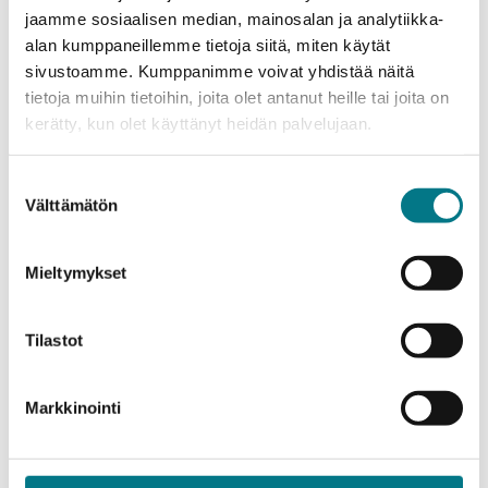
yleisöseminaari
jaamme sosiaalisen median, mainosalan ja analytiikka-
alan kumppaneillemme tietoja siitä, miten käytät
Euroopan unionin osarahoittamassa Vaasan
sivustoamme. Kumppanimme voivat yhdistää näitä
ammattikorkeakoulun, Kajaanin
tietoja muihin tietoihin, joita olet antanut heille tai joita on
ammattikorkeakoulun ja Tampereen
kerätty, kun olet käyttänyt heidän palvelujaan.
ammattikorkeakoulun Osaamista energiamurroksen
johtamiseen -yhteishankkeessa kehitetään työkaluja
Suostumuksen
energiasektorin uudistamiseksi.
Välttämätön
valinta
Lisätietoja:
Mieltymykset
projektipäällikkö Pekka Kantola, Kajaanin
ammattikorkeakoulu, pekka.kantola@kamk.fi, p. o40
Tilastot
757 3112
Markkinointi