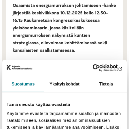
Osaamista energiamurroksen johtamiseen -hanke
järjestää keskiviikkona 10.12.2025 kello 12.30–
16.15 Kaukametsän kongressikeskuksessa
yleisöseminaarin, jossa käsitellään
energiamurroksen näkymistä kuntien
strategiassa, elinvoiman kehittämisessä sekä
kansalaisten osallistamisessa.
Seminaari kokoaa yhteen asiantuntijoita, päättäjiä,
yrityksiä ja kansalaisia keskustelemaan siitä, miten
uusiutuvan energian hankkeet voivat tukea alueellista
Suostumus
Yksityiskohdat
Tietoja
elinvoimaa ja kestävää kehitystä.
Tutustu tapahtuman ohjelmaan ja ilmoittaudu
Tämä sivusto käyttää evästeitä
mukaan:
Käytämme evästeitä tarjoamamme sisällön ja mainosten
räätälöimiseen, sosiaalisen median ominaisuuksien
Kunnat energiamurroksen toteuttajina -
tukemiseen ja kävijämäärämme analysoimiseen. Lisäksi