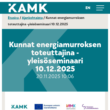
Siirry
Kajaanin ammattikorkeakoulu
EN
suoraan
sisältöön
Etusivu
/
Ajankohtaista
/
Kunnat energiamurroksen
toteuttajina -yleisöseminaari 10.12.2025
Kunnat energiamurroksen
toteuttajina -
yleisöseminaari
10.12.2025
20.11.2025 10:06