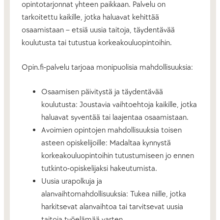
opintotarjonnat yhteen paikkaan. Palvelu on
tarkoitettu kaikille, jotka haluavat kehittää
osaamistaan – etsiä uusia taitoja, täydentävää
koulutusta tai tutustua korkeakouluopintoihin.
Opin.fi-palvelu tarjoaa monipuolisia mahdollisuuksia:
Osaamisen päivitystä ja täydentävää
koulutusta: Joustavia vaihtoehtoja kaikille, jotka
haluavat syventää tai laajentaa osaamistaan.
Avoimien opintojen mahdollisuuksia toisen
asteen opiskelijoille: Madaltaa kynnystä
korkeakouluopintoihin tutustumiseen jo ennen
tutkinto-opiskelijaksi hakeutumista.
Uusia urapolkuja ja
alanvaihtomahdollisuuksia: Tukea niille, jotka
harkitsevat alanvaihtoa tai tarvitsevat uusia
taitoja työelämää varten.