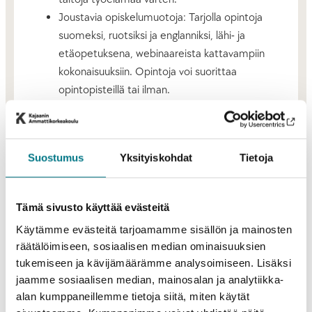
Joustavia opiskelumuotoja: Tarjolla opintoja
suomeksi, ruotsiksi ja englanniksi, lähi- ja
etäopetuksena, webinaareista kattavampiin
kokonaisuuksiin. Opintoja voi suorittaa
opintopisteillä tai ilman.
Miten Opin.fi-palvelu toimii?
Palvelussa voi selata laajaa avointen opintojen
Suostumus
Yksityiskohdat
Tietoja
valikoimaa ja rajata hakua omien tarpeiden mukaan
(esim. opiskelumuoto, tahti, opintopisteet,
Tämä sivusto käyttää evästeitä
aihealue). Inspiroivat teemat kokoavat yhteen
ajankohtaisia opintokokonaisuuksia, jotka voivat avata
Käytämme evästeitä tarjoamamme sisällön ja mainosten
uusia näkökulmia. Kun sopivat opinnot löytyvät,
räätälöimiseen, sosiaalisen median ominaisuuksien
ilmoittautuminen tapahtuu suoraan korkeakoulun
tukemiseen ja kävijämäärämme analysoimiseen. Lisäksi
jaamme sosiaalisen median, mainosalan ja analytiikka-
omassa palvelussa.
alan kumppaneillemme tietoja siitä, miten käytät