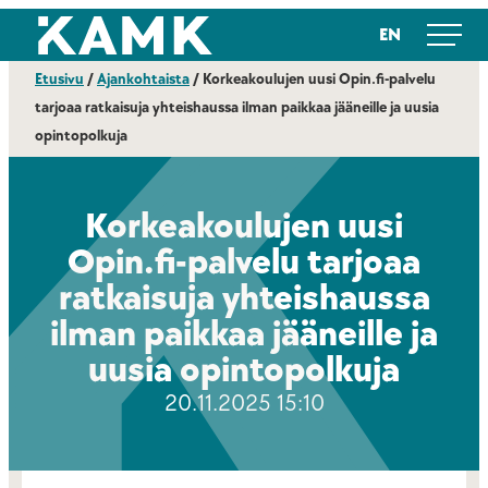
Siirry
Kajaanin ammattikorkeakoulu
EN
suoraan
sisältöön
Etusivu
/
Ajankohtaista
/
Korkeakoulujen uusi Opin.fi-palvelu
tarjoaa ratkaisuja yhteishaussa ilman paikkaa jääneille ja uusia
opintopolkuja
Korkeakoulujen uusi
Opin.fi-palvelu tarjoaa
ratkaisuja yhteishaussa
ilman paikkaa jääneille ja
uusia opintopolkuja
20.11.2025 15:10