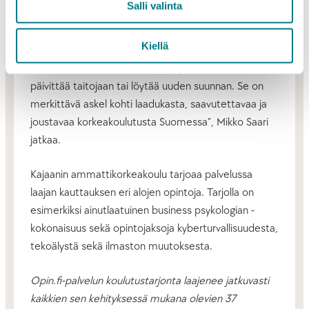
Salli valinta
välttämätöntä, ja Opin.fi tekee siitä entistä
saavutettavampaa kaikille. Palvelun kautta voimme
Kiellä
tarjota joustavia opintomahdollisuuksia niin nuorille
kuin kokeneemmillekin osaajille, jotka haluavat
päivittää taitojaan tai löytää uuden suunnan. Se on
merkittävä askel kohti laadukasta, saavutettavaa ja
joustavaa korkeakoulutusta Suomessa”, Mikko Saari
jatkaa.
Kajaanin ammattikorkeakoulu tarjoaa palvelussa
laajan kauttauksen eri alojen opintoja. Tarjolla on
esimerkiksi ainutlaatuinen business psykologian -
kokonaisuus sekä opintojaksoja kyberturvallisuudesta,
tekoälystä sekä ilmaston muutoksesta.
Opin.fi-palvelun koulutustarjonta laajenee jatkuvasti
kaikkien sen kehityksessä mukana olevien 37