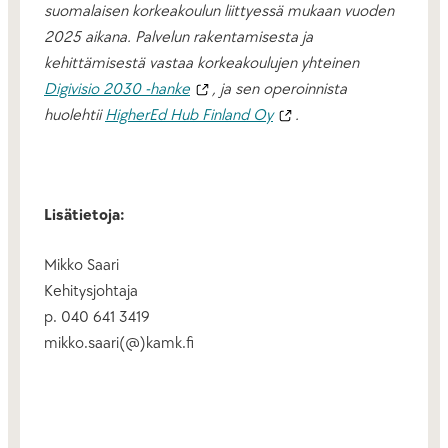
suomalaisen korkeakoulun liittyessä mukaan vuoden
2025 aikana. Palvelun rakentamisesta ja
kehittämisestä vastaa korkeakoulujen yhteinen
Digivisio 2030 -hanke
, ja sen operoinnista
huolehtii
HigherEd Hub Finland Oy
.
Lisätietoja:
Mikko Saari
Kehitysjohtaja
p. 040 641 3419
mikko.saari(@)kamk.fi