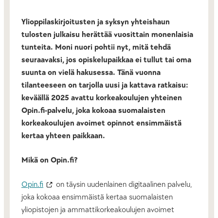
Ylioppilaskirjoitusten ja syksyn yhteishaun
tulosten julkaisu herättää vuosittain monenlaisia
tunteita. Moni nuori pohtii nyt, mitä tehdä
seuraavaksi, jos opiskelupaikkaa ei tullut tai oma
suunta on vielä hakusessa. Tänä vuonna
tilanteeseen on tarjolla uusi ja kattava ratkaisu:
keväällä 2025 avattu korkeakoulujen yhteinen
Opin.fi-palvelu, joka kokoaa suomalaisten
korkeakoulujen avoimet opinnot ensimmäistä
kertaa yhteen paikkaan.
Mikä on Opin.fi?
Opin.fi
on täysin uudenlainen digitaalinen palvelu,
joka kokoaa ensimmäistä kertaa suomalaisten
yliopistojen ja ammattikorkeakoulujen avoimet