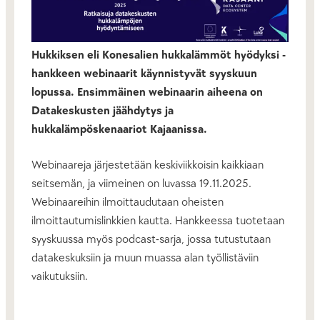
Hukkiksen eli Konesalien hukkalämmöt hyödyksi -
hankkeen webinaarit käynnistyvät syyskuun
lopussa. Ensimmäinen webinaarin aiheena on
Datakeskusten jäähdytys ja
hukkalämpöskenaariot Kajaanissa.
Webinaareja järjestetään keskiviikkoisin kaikkiaan
seitsemän, ja viimeinen on luvassa 19.11.2025.
Webinaareihin ilmoittaudutaan oheisten
ilmoittautumislinkkien kautta. Hankkeessa tuotetaan
syyskuussa myös podcast-sarja, jossa tutustutaan
datakeskuksiin ja muun muassa alan työllistäviin
vaikutuksiin.