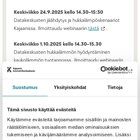
Keskiviikko 24.9.2025 kello 14.30–15:30
Datakeskusten jäähdytys ja hukkalämpöskenaariot
Kajaanissa. Ilmoittaudu webinaariin
tästä
.
Keskiviikko 1.10.2025 kello 14.30–15.30
Datakeskusten hukkalämmön hyödyntäminen
kaukolämmön tuotannossa. Ilmoittaudu webinaariin
tästä
.
Keskiviikko 22.10.2025 kello 14.30–15.30
Suostumus
Yksityiskohdat
Tietoja
Datakeskusten hukkalämmön hyödyntäminen
biomassojen kuivauksessa. Ilmoittaudu webinaariin
tästä
.
Tämä sivusto käyttää evästeitä
Käytämme evästeitä tarjoamamme sisällön ja mainosten
Keskiviikko 29.10.2025 kello 14.30–15.30
räätälöimiseen, sosiaalisen median ominaisuuksien
Datakeskusten hukkalämmön hyödyntäminen
tukemiseen ja kävijämäärämme analysoimiseen. Lisäksi