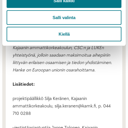
Salli kaikki
Konesalien hukkalämmöt hyödyksi -hanke aloitti
toimintansa tammikuussa 2024. Hankkeen
Salli valinta
tavoitteena on parantaa Kajaanin houkuttelevuutta
uusille konesali-investoinneille valmistelemalla uusia
konkreettisia hukkalämmön
Kiellä
hyödyntämismahdollisuuksia. Hanke toteutetaan
Kajaanin ammattikorkeakoulun, CSC:n ja LUKEn
yhteistyönä, jolloin saadaan maksimoitua aihepiiriin
liittyvän erilaisen osaamisen ja tiedon yhdistäminen.
Hanke on Euroopan unionin osarahoittama.
Lisätiedot:
projektipäällikkö Silja Keränen, Kajaanin
ammattikorkeakoulu, silja.keranen@kamk.fi, p. 044
710 0288
viestintäasiantuntija Janne Tolonen, Kajaanin