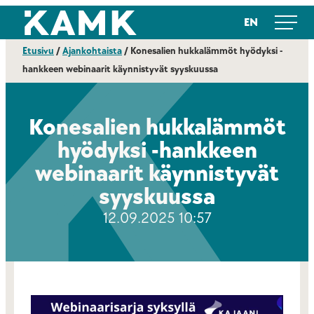
Siirry
Kajaanin ammattikorkeakoulu
EN
suoraan
sisältöön
Etusivu
/
Ajankohtaista
/
Konesalien hukkalämmöt hyödyksi -
hankkeen webinaarit käynnistyvät syyskuussa
Konesalien hukkalämmöt
hyödyksi -hankkeen
webinaarit käynnistyvät
syyskuussa
12.09.2025 10:57