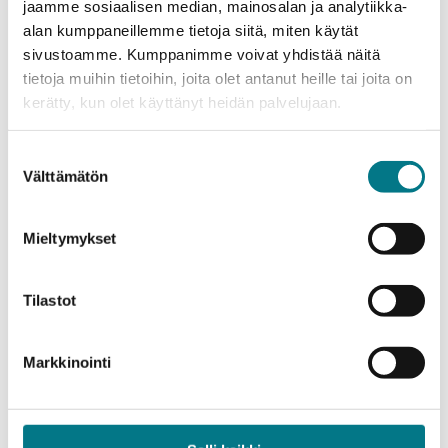
ruuantuotannossa. Ilmoittaudu webinaariin
tästä
.
jaamme sosiaalisen median, mainosalan ja analytiikka-
alan kumppaneillemme tietoja siitä, miten käytät
Keskiviikko 5.11.2025 kello 14.30–15.30
sivustoamme. Kumppanimme voivat yhdistää näitä
Datakeskusten hukkalämmöstä sähköä ja viilennystä.
tietoja muihin tietoihin, joita olet antanut heille tai joita on
Ilmoittaudu webinaariin
tästä
.
kerätty, kun olet käyttänyt heidän palvelujaan.
Keskiviikko 12.11.2025 kello 14.30–15.30
Suostumuksen
Välttämätön
Datakeskusten hukkalämmön hyödyntäminen
valinta
jätevedenpuhdistuksessa. Ilmoittaudu webinaariin
tästä
.
Mieltymykset
Keskiviikko 19.11.2025 kello 14.30–15.30
Tilastot
Kajaanin teolliset ekosysteemit esittelyssä:
Otanmäki ja Renforsin Ranta. Ilmoittaudu webinaariin
tästä
.
Markkinointi
Tervetuloa!