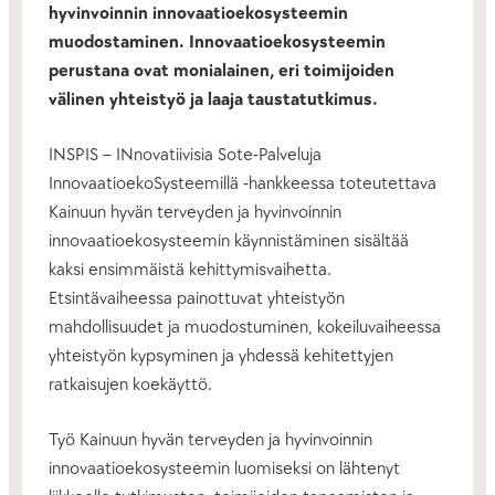
hyvinvoinnin innovaatioekosysteemin
muodostaminen. Innovaatioekosysteemin
perustana ovat monialainen, eri toimijoiden
välinen yhteistyö ja laaja taustatutkimus.
INSPIS – INnovatiivisia Sote-Palveluja
InnovaatioekoSysteemillä -hankkeessa toteutettava
Kainuun hyvän terveyden ja hyvinvoinnin
innovaatioekosysteemin käynnistäminen sisältää
kaksi ensimmäistä kehittymisvaihetta.
Etsintävaiheessa painottuvat yhteistyön
mahdollisuudet ja muodostuminen, kokeiluvaiheessa
yhteistyön kypsyminen ja yhdessä kehitettyjen
ratkaisujen koekäyttö.
Työ Kainuun hyvän terveyden ja hyvinvoinnin
innovaatioekosysteemin luomiseksi on lähtenyt