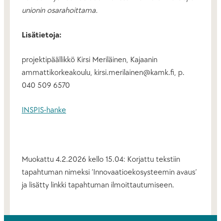
unionin osarahoittama.
Lisätietoja:
projektipäällikkö Kirsi Meriläinen, Kajaanin
ammattikorkeakoulu, kirsi.merilainen@kamk.fi, p.
040 509 6570
INSPIS-hanke
Muokattu 4.2.2026 kello 15.04: Korjattu tekstiin
tapahtuman nimeksi ’Innovaatioekosysteemin avaus’
ja lisätty linkki tapahtuman ilmoittautumiseen.