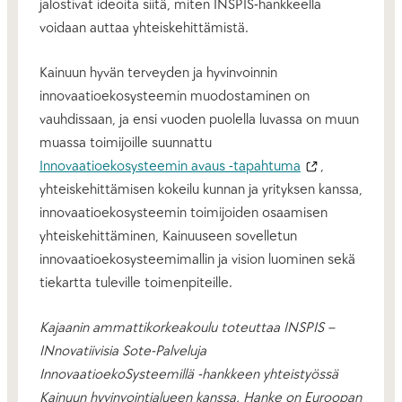
jalostivat ideoita siitä, miten INSPIS-hankkeella
voidaan auttaa yhteiskehittämistä.
Kainuun hyvän terveyden ja hyvinvoinnin
innovaatioekosysteemin muodostaminen on
vauhdissaan, ja ensi vuoden puolella luvassa on muun
muassa toimijoille suunnattu
Innovaatioekosysteemin avaus -tapahtuma
,
yhteiskehittämisen kokeilu kunnan ja yrityksen kanssa,
innovaatioekosysteemin toimijoiden osaamisen
yhteiskehittäminen, Kainuuseen sovelletun
innovaatioekosysteemimallin ja vision luominen sekä
tiekartta tuleville toimenpiteille.
Kajaanin ammattikorkeakoulu toteuttaa INSPIS –
INnovatiivisia Sote-Palveluja
InnovaatioekoSysteemillä -hankkeen yhteistyössä
Kainuun hyvinvointialueen kanssa. Hanke on Euroopan