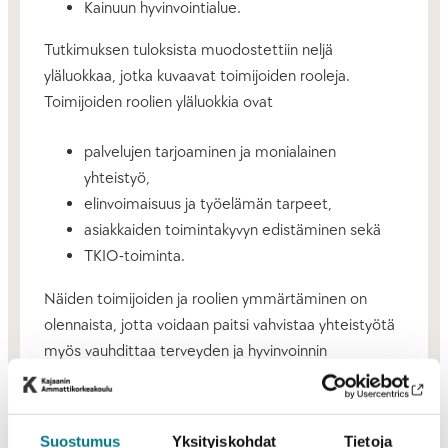
Kainuun hyvinvointialue.
Tutkimuksen tuloksista muodostettiin neljä
yläluokkaa, jotka kuvaavat toimijoiden rooleja.
Toimijoiden roolien yläluokkia ovat
palvelujen tarjoaminen ja monialainen
yhteistyö,
elinvoimaisuus ja työelämän tarpeet,
asiakkaiden toimintakyvyn edistäminen sekä
TKIO-toiminta.
Näiden toimijoiden ja roolien ymmärtäminen on
olennaista, jotta voidaan paitsi vahvistaa yhteistyötä
myös vauhdittaa terveyden ja hyvinvoinnin
innovaatioita.
Tutkimus löytyy
Proquest-sivustolta
, ja sen voi
Suostumus
Yksityiskohdat
Tietoja