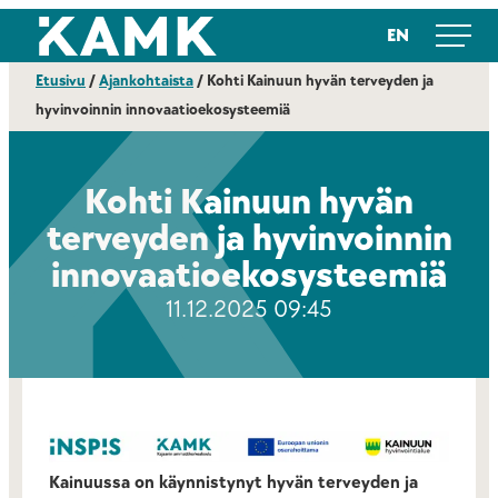
Siirry
Kajaanin ammattikorkeakoulu
EN
suoraan
sisältöön
Etusivu
/
Ajankohtaista
/
Kohti Kainuun hyvän terveyden ja
hyvinvoinnin innovaatioekosysteemiä
Kohti Kainuun hyvän
terveyden ja hyvinvoinnin
innovaatioekosysteemiä
11.12.2025 09:45
Kainuussa on käynnistynyt hyvän terveyden ja