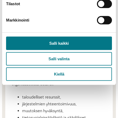
Tilastot
Innovaation jatkokehittämistä ja käyttöönottoa
organisaatiossa edistävät
Markkinointi
toimijoiden asenne ja motivaatio,
organisaatiokulttuuri,
Salli kaikki
tehokkuus ja palvelujen saatavuus,
digitaaliset ja teknologiset ratkaisut,
Salli valinta
resurssit ja roolitus ja
tieto.
Kiellä
Innovaation jatkokehittämistä ja käyttöönottoa
organisaatiossa estävät
taloudelliset resurssit,
järjestelmien yhteentoimivuus,
muutoksen hyväksyntä,
tietosuojalainsäädäntö ja säädökset,