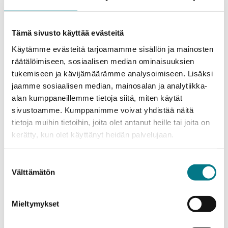
myös pyytää sähköpostitse Kirsi Meriläiseltä tai Kirsi
Moisaselta (etunimi.sukunimi@kamk.fi).
Tämä sivusto käyttää evästeitä
Mitkä tekijät vievät organisaatioissa innovaatiot
Käytämme evästeitä tarjoamamme sisällön ja mainosten
maaliin ja mitkä jarruttavat niitä?
räätälöimiseen, sosiaalisen median ominaisuuksien
tukemiseen ja kävijämäärämme analysoimiseen. Lisäksi
Organisaatiokulttuuri voi olla sekä innovaatioita
jaamme sosiaalisen median, mainosalan ja analytiikka-
edistävä että estävä tekijä. Sote-alan Master-
alan kumppaneillemme tietoja siitä, miten käytät
opiskelijoiden näkemyksiä innovaatioiden
sivustoamme. Kumppanimme voivat yhdistää näitä
kehittämistä ja käyttöönottoa edistävistä ja estävistä
tietoja muihin tietoihin, joita olet antanut heille tai joita on
tekijöistä organisaatioissa selvitettiin KAMKin sote-
kerätty, kun olet käyttänyt heidän palvelujaan.
alan Master-opiskelijoille ja Neu-Ulmin korkeakoulun
Digital Health Care Management Smart Solutions for
Suostumuksen
Wellbeing Service Development ja Management -
Välttämätön
valinta
opintojakson Master-opiskelijoille järjestetyssä
työpajassa. Työpajan tulokset koottiin yhteen ja
Mieltymykset
esitettiin Pohjois-Suomen hoitotiedotepäivillä
syyskuussa 2025.