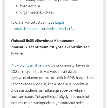
byrokratia ja
organisaatiokulttuuri.
Tuloksiin voi tutustua myös
Lapin
ammattikorkeakoulun verkkosivuilla
.
Yhdessä lisää elinvoimaa Kainuuseen –
innovatiiviset yritysmiitit yhteiskehittämisen
tukena
INSPIS-yritysmiittien
pilotointi käynnistyi keväällä
2025. Yritysmiitit toivat yhteen yritykset,
hyvinvointialueen edustajat sekä INSPIS-hanketiimin.
Tapaamisissa ideoitiin, keskusteltiin ja pohdittiin
yhdessä uudenlaisia ratkaisuja sote-palvelujen
tuottamiseen. Yritysmiiteissä käydyt keskustelut
lisäsivät molemminpuolista ymmärrystä sekä