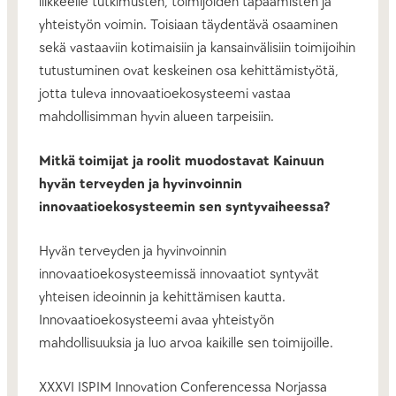
liikkeelle tutkimusten, toimijoiden tapaamisten ja
yhteistyön voimin. Toisiaan täydentävä osaaminen
sekä vastaaviin kotimaisiin ja kansainvälisiin toimijoihin
tutustuminen ovat keskeinen osa kehittämistyötä,
jotta tuleva innovaatioekosysteemi vastaa
mahdollisimman hyvin alueen tarpeisiin.
Mitkä toimijat ja roolit muodostavat Kainuun
hyvän terveyden ja hyvinvoinnin
innovaatioekosysteemin sen syntyvaiheessa?
Hyvän terveyden ja hyvinvoinnin
innovaatioekosysteemissä innovaatiot syntyvät
yhteisen ideoinnin ja kehittämisen kautta.
Innovaatioekosysteemi avaa yhteistyön
mahdollisuuksia ja luo arvoa kaikille sen toimijoille.
XXXVI ISPIM Innovation Conferencessa Norjassa