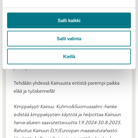
käytöstä, kuten palkintoja tai alennuksia. Voitte myös
järjestää kilpailuja, joissa palkitaan aktiivisimmat
kimppakyytien käyttäjät.
Salli kaikki
4. Parkkipaikat
Salli valinta
Voitte myös parantaa yrityksen infrastruktuuria,
esimerkiksi varaamalla kimppakyytipysäköintipaikkoja.
Kiellä
Kannustimena käyttöön voi myös alentaa
parkkipaikkamaksua.
Tehdään yhdessä Kainuusta entistä parempi paikka
elää ja työskennellä!
Kimppakyyti Kainuu: Kuhmo&Suomussalmi -hanke
edistää kimppakyytien käyttöä ja helpottaa Kainuun
harva-alueen saavutettavuutta 1.9.2024-30.8.2025.
Rahoitus Kainuun ELY/Euroopan maaseuturahasto.