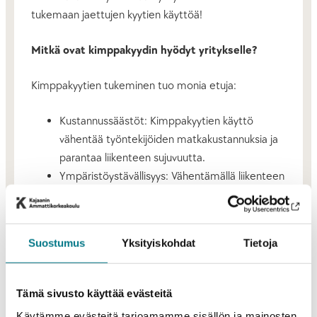
tukemaan jaettujen kyytien käyttöä!
Mitkä ovat kimppakyydin hyödyt yritykselle?
Kimppakyytien tukeminen tuo monia etuja:
Kustannussäästöt: Kimppakyytien käyttö
vähentää työntekijöiden matkakustannuksia ja
parantaa liikenteen sujuvuutta.
Ympäristöystävällisyys: Vähentämällä liikenteen
päästöjä yrityksenne voi edistää kestävää
kehitystä ja parantaa yrityksen
ympäristöimagoa.
Suostumus
Yksityiskohdat
Tietoja
Yhteisöllisyys: Kimppakyytien käyttö lisää
yhteisöllisyyttä ja parantaa työntekijöiden
välistä yhteistyötä.
Tämä sivusto käyttää evästeitä
Käytämme evästeitä tarjoamamme sisällön ja mainosten
Miten yritys voi tukea kimppakyytien käyttöä?