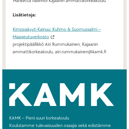
Hanketta hallinnoi Kajaanin ammattikorkeakoulu.
Lisätietoja:
Kimppakyyti Kainuu: Kuhmo & Suomussalmi –
Maaseutuverkosto
projektipäällikkö Airi Rummukainen, Kajaanin
ammattikorkeakoulu, airi.rummukainen@kamk.fi
KAMK – Pieni suuri korkeakoulu
Koulutamme tulevaisuuden osaajia sekä edistämme