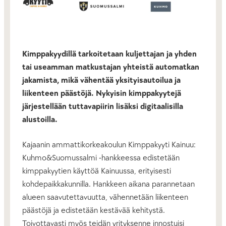
Kimppakyydillä tarkoitetaan kuljettajan ja yhden
tai useamman matkustajan yhteistä automatkan
jakamista, mikä vähentää yksityisautoilua ja
liikenteen päästöjä. Nykyisin kimppakyytejä
järjestellään tuttavapiirin lisäksi digitaalisilla
alustoilla.
Kajaanin ammattikorkeakoulun Kimppakyyti Kainuu:
Kuhmo&Suomussalmi -hankkeessa edistetään
kimppakyytien käyttöä Kainuussa, erityisesti
kohdepaikkakunnilla. Hankkeen aikana parannetaan
alueen saavutettavuutta, vähennetään liikenteen
päästöjä ja edistetään kestävää kehitystä.
Toivottavasti myös teidän yrityksenne innostuisi