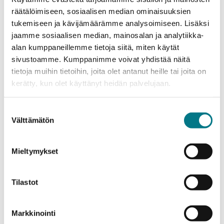
räätälöimiseen, sosiaalisen median ominaisuuksien
tukemiseen ja kävijämäärämme analysoimiseen. Lisäksi
1. Tarjoa kimppakyytipalveluja työntekijöille
jaamme sosiaalisen median, mainosalan ja analytiikka-
Kannusta työntekijöitä käyttämään
alan kumppaneillemme tietoja siitä, miten käytät
kimppakyytipalveluja työmatkoilla. Voitte esimerkiksi
sivustoamme. Kumppanimme voivat yhdistää näitä
järjestää kimppakyytien koordinointia yrityksen sisällä
tietoja muihin tietoihin, joita olet antanut heille tai joita on
tai hyödyntää olemassa olevia kimppakyytialustoja,
kerätty, kun olet käyttänyt heidän palvelujaan.
kuten Kimppakyydit.com-sivusto tai Kainuun
Kimppakyyti -ryhmä Facebookissa.
Suostumuksen
Välttämätön
valinta
2. Viestintä ja tietoisuuden lisääminen
Jakakaa tietoa kimppakyytien eduista ja käytännöistä
Mieltymykset
yrityksen sisäisissä kanavissa, kuten intranetissä,
sähköpostitse tai ilmoitustauluilla. Voitte myös
järjestää tiedotustilaisuuksia tai tempauksia aiheesta.
Tilastot
3. Kannustimet ja palkinnot
Markkinointi
Tarjotkaa työntekijöille kannustimia kimppakyytien