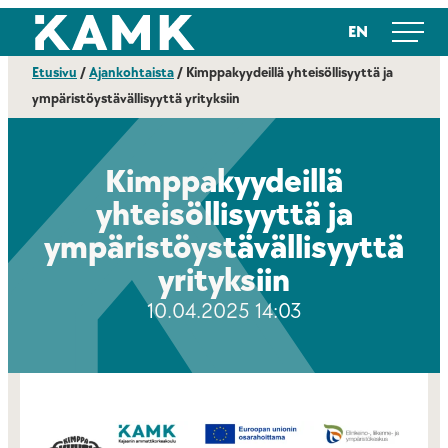
Siirry
Kajaanin ammattikorkeakoulu
EN
suoraan
sisältöön
Etusivu
/
Ajankohtaista
/
Kimppakyydeillä yhteisöllisyyttä ja
ympäristöystävällisyyttä yrityksiin
Kimppakyydeillä
yhteisöllisyyttä ja
ympäristöystävällisyyttä
yrityksiin
10.04.2025 14:03