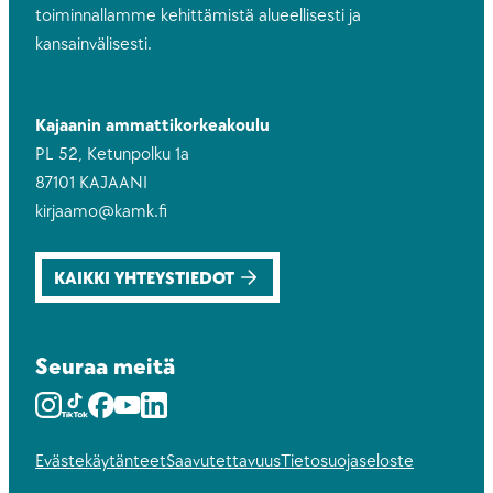
toiminnallamme kehittämistä alueellisesti ja
kansainvälisesti.
Kajaanin ammattikorkeakoulu
PL 52, Ketunpolku 1a
87101 KAJAANI
kirjaamo@kamk.fi
KAIKKI YHTEYSTIEDOT
Seuraa meitä
Instagram
Youtube
Facebook
Youtube
LinkedIn
Evästekäytänteet
Saavutettavuus
Tietosuojaseloste