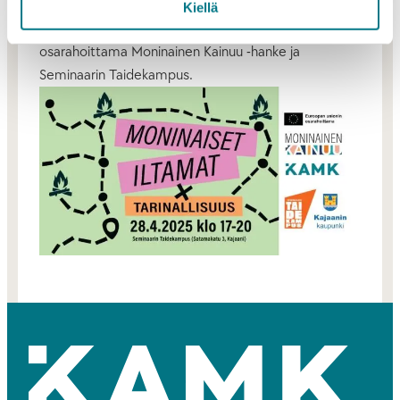
Kiellä
Moninaiset iltamat tarjoavat Euroopan unionin
osarahoittama Moninainen Kainuu -hanke ja
Seminaarin Taidekampus.