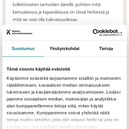
kollektiivisten tarinoiden äärellä, pohtien mitä
kainuulaisuus ja kajaanilaisuus on tässä hetkessä ja
mitä se voisi olla tulevaisuudessa.
Tapahtuma on suunnattu kaikille kaupunkitilasta ja
sen kehittämisestä kiinnostuneille – asukkaille,
Suostumus
Yksityiskohdat
Tietoja
yrittäjille, opiskelijoille, päättäjille. Nautimme
yhdessäolosta ja tarjoiluista. Tule mukaan
inspiroitumaan, ideoimaan ja vaikuttamaan!
Tämä sivusto käyttää evästeitä
Ilmoittaudu mukaan:
Käytämme evästeitä tarjoamamme sisällön ja mainosten
räätälöimiseen, sosiaalisen median ominaisuuksien
https://link.webropol.com/ep/moninaisetiltamat2
tukemiseen ja kävijämäärämme analysoimiseen. Lisäksi
jaamme sosiaalisen median, mainosalan ja analytiikka-
Illan ohjelma:
alan kumppaneillemme tietoja siitä, miten käytät
sivustoamme. Kumppanimme voivat yhdistää näitä
kello 17.00–17.30 Kahvit aulakahviossa
tietoja muihin tietoihin, joita olet antanut heille tai joita on
kerätty, kun olet käyttänyt heidän palvelujaan.