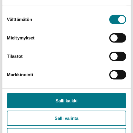
kello 17.30 Illan avaus: Tervetuloa & rohkeamman
tilan periaatteet / Yhteisökoordinaattori Karoliina
Suostumuksen
Kuvaja
Välttämätön
valinta
kello 17.35–18.00 Paikkamuotoilun näkökulma
kaupunkikehittämiseen ja Työelämä Kainuussa -
Mieltymykset
kyselyn tuloksia / Projektiasiantuntija Marjo Remes
Tilastot
kello 18.00–19.00 Karttaverstas 2 – Paikkalähtöinen
tarinallisuus
Markkinointi
kello 19.00–19.30 Työskentelyn purku ja keskustelu
kello 19.30 Päätössanat ja maljat
Salli kaikki
kello 20.00 Tapahtuma päättyy
Salli valinta
Lämpimästi tervetuloa!