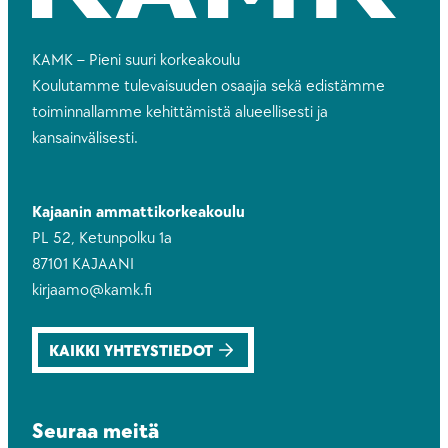
KAMK – Pieni suuri korkeakoulu
Koulutamme tulevaisuuden osaajia sekä edistämme
toiminnallamme kehittämistä alueellisesti ja
kansainvälisesti.
Kajaanin ammattikorkeakoulu
PL 52, Ketunpolku 1a
87101 KAJAANI
kirjaamo@kamk.fi
KAIKKI YHTEYSTIEDOT
Seuraa meitä