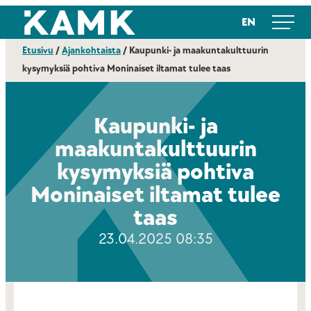
Siirry
Kajaanin ammattikorkeakoulu
EN
suoraan
sisältöön
Etusivu
/
Ajankohtaista
/
Kaupunki- ja maakuntakulttuurin
kysymyksiä pohtiva Moninaiset iltamat tulee taas
Kaupunki- ja
maakuntakulttuurin
kysymyksiä pohtiva
Moninaiset iltamat tulee
taas
23.04.2025 08:35