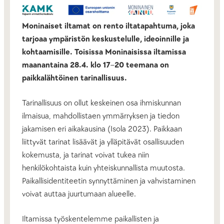
Moninaiset iltamat on rento iltatapahtuma, joka
tarjoaa ympäristön keskustelulle, ideoinnille ja
kohtaamisille. Toisissa Moninaisissa iltamissa
maanantaina 28.4. klo 17
–
20 teemana on
paikkalähtöinen tarinallisuus.
Tarinallisuus on ollut keskeinen osa ihmiskunnan
ilmaisua, mahdollistaen ymmärryksen ja tiedon
jakamisen eri aikakausina (Isola 2023). Paikkaan
liittyvät tarinat lisäävät ja ylläpitävät osallisuuden
kokemusta, ja tarinat voivat tukea niin
henkilökohtaista kuin yhteiskunnallista muutosta.
Paikallisidentiteetin synnyttäminen ja vahvistaminen
voivat auttaa juurtumaan alueelle.
Iltamissa työskentelemme paikallisten ja