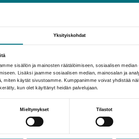
Yksityiskohdat
lle lukuvuodelle 2024 – 2025 on avoinna
PAKKI – opiske
itä
at läsnäolostaan maksamalla lukuvuosimaksunsa 1. – 15.8
mme sisällön ja mainosten räätälöimiseen, sosiaalisen median
iseen. Lisäksi jaamme sosiaalisen median, mainosalan ja analy
lmoittautua poissaolevaksi, tulee hänen olla yhteydessä
, miten käytät sivustoamme. Kumppanimme voivat yhdistää näitä t
n kerätty, kun olet käyttänyt heidän palvelujaan.
Mieltymykset
Tilastot