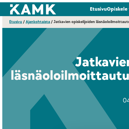
Siirry
Kajaanin ammattikorkeakoulu
Etusivu
Opiskele
suoraan
sisältöön
Etusivu
/
Ajankohtaista
/
Jatkavien opiskelijoiden läsnäoloilmoitta
Jatkavie
läsnäoloilmoittaut
04