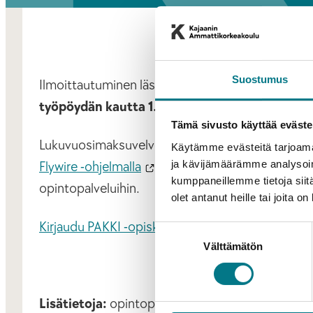
Suostumus
Ilmoittautuminen läsnä-/poissaolevaksi seuraava
työpöydän kautta 1.5. – 15.8.2024
.
Tämä sivusto käyttää eväste
Lukuvuosimaksuvelvolliset opiskelijat ilmoittav
Käytämme evästeitä tarjoama
ja kävijämäärämme analysoim
Flywire -ohjelmalla
. Mikäli opiskelija haluaa i
kumppaneillemme tietoja siitä
opintopalveluihin.
olet antanut heille tai joita o
Kirjaudu PAKKI -opiskelijan työpöydälle
Suostumuksen
Välttämätön
valinta
Lisätietoja:
opintopalvelut@kamk.fi