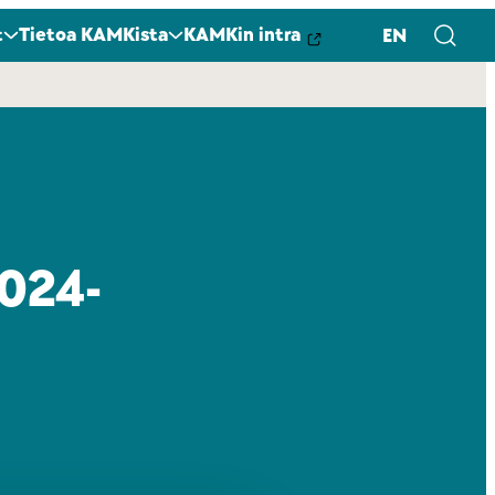
t
Tietoa KAMKista
KAMKin intra
EN
2024-