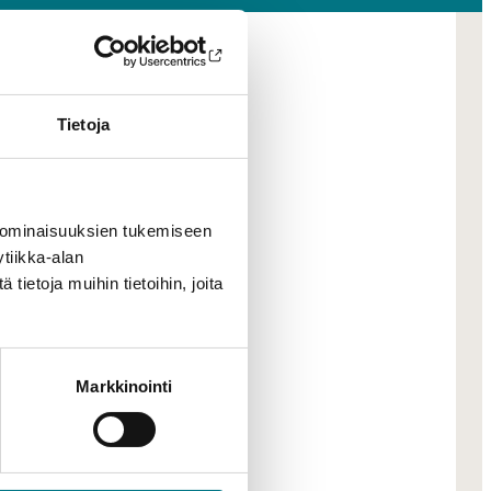
Tietoja
lijan
.2024 uudella
 ominaisuuksien tukemiseen
tiikka-alan
ietoja muihin tietoihin, joita
Markkinointi