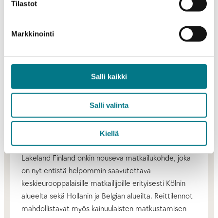
Tilastot
koko itäiselle Lakeland -alueelle. Pitkäjänteinen työ
alueen kansainvälisen myynnin lisäämiseksi saavuttaa
uuden virstanpylvään Düsseldorfin suoran yhteyden
Markkinointi
avautuessa. Myös Arctic Lakeland-alueen
kirkastaminen talvikohteena on osoittautunut
menestyksekkääksi ja on vastannut matkailijoiden
Salli kaikki
kasvavaan kiinnostukseen ainutlaatuisista
talvimatkailukokemuksista, kertoo Visit Finlandin Jyrki
Salli valinta
Oksanen.
Kajaani – Düsseldorf lentoreitti on Eurowingsin viides
talvikohde Suomessa Rovaniemen, Ivalon, Kittilän ja
Kiellä
Kuusamon jälkeen. Lentoyhtiön näkökulmasta Arctic
Lakeland Finland onkin nouseva matkailukohde, joka
on nyt entistä helpommin saavutettava
keskieurooppalaisille matkailijoille erityisesti Kölnin
alueelta sekä Hollanin ja Belgian alueilta. Reittilennot
mahdollistavat myös kainuulaisten matkustamisen