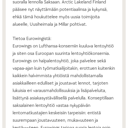
suoralla lennolla Saksaan. Arctic Lakeland Finland
pääsee nyt näyttämään potentiaalinsa ja kykynsä,
ehkä tämä houkuttelee myös uusia toimijoita
alueelle, Uusiheimala ja Millar pohtivat.
Tietoa Eurowingistä:
Eurowings on Lufthansa-konserniin kuuluva lentoyhtiö
ja siten osa Euroopan suurinta lentoyhtiökonsernia.
Eurowings on halpalentoyhtiö, joka palvelee sekä
vapaa-ajan kuin työmatkailijoitakin, erottuen kuitenkin
kaikkein halvimmista yhtiöistä mahdollistamalla
asiakkailleen edulliset ja joustavat lennot, tarjoten
lukuisia eri varausmahdollisuuksia ja lisäpalveluita,
lisättynä asiakasystävällisellä palvelulla. Konseptillaan
saksalainen lentoyhtiö vastaa nykypäivän
lentomatkustajien keskeisiin tarpeisiin: entistä
suurempaan joustavuuteen, mukavuuteen ja
kestävyyteen. Eurowings tarjoaa suoria lentoja noin