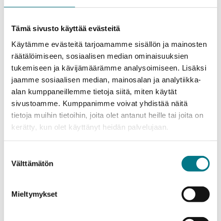
tukea kaupungin ja alueen kehitystä pitkäjänteisellä
imagotyöllä ja kehityshankkeilla. Näemme, että
Tämä sivusto käyttää evästeitä
kansainvälisen liikkuvuuden lisääminen on
Käytämme evästeitä tarjoamamme sisällön ja mainosten
erinomainen tuki ja mahdollisuus opiskelijoillemme.
räätälöimiseen, sosiaalisen median ominaisuuksien
Tämä helpottaa myös yhteistyötä kansainvälisten
tukemiseen ja kävijämäärämme analysoimiseen. Lisäksi
kumppaniemme kanssa.” kommentoi Kajaanin
jaamme sosiaalisen median, mainosalan ja analytiikka-
ammattikorkeakoulun rehtori Matti Sarén.
alan kumppaneillemme tietoja siitä, miten käytät
Eurowingsin reitti Keski-Euroopasta Kajaaniin on
sivustoamme. Kumppanimme voivat yhdistää näitä
todella toivottu lisäys lentoasemiemme
tietoja muihin tietoihin, joita olet antanut heille tai joita on
reittitarjontaan. Suorat kansainväliset reittiyhteydet
kerätty, kun olet käyttänyt heidän palvelujaan.
ovat erittäin tärkeitä alueen, ja koko Suomen,
saavutettavuudelle. Teemme Finaviassa aktiivisesti
Suostumuksen
töitä alueellisten kumppaneidemme kanssa
Välttämätön
valinta
yhteyksien kehittämiseksi, Finavian reittikehityksestä
vastaava johtaja Petri Vuori sanoo.
Mieltymykset
Uuden lentoreitin avaus Düsseldorfista Kajaaniin,
Arctic Lakelandiin, on hieno saavutus ja upea juttu