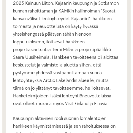
2023 Kainuun Liiton, Kajaanin kaupungin ja Sotkamon
kunnan rahoittaman ja KAMKin hallinnoiman ”Suorat
kansainväliset lentoyhteydet Kajaaniin” -hankkeen
toimesta ja neuvotteluita on käyty hyvässä
yhteishengessä päätyen tähän hienoon
lopputulokseen, iloitsevat hankkeen
projektiasiantuntija Terhi Millar ja projektipäällikkö
Saara Uusiheimala. Hankkeen tavoitteena oli aloittaa
keskustelut ja valmistella aluetta siihen, että
pystymme yhdessä vastaanottamaan suoria
lentoyhteyksiä Arctic Lakelandin alueelle, mutta
tämä on jo ylittänyt tavoitteemme, he iloitsevat.
Hanketoimijoiden lisäksi lentoyhtiöneuvotteluissa
ovat olleet mukana myös Visit Finland ja Finavia.
Kaupungin aktiivinen rooli suorien lomalentojen
hankkeen käynnistämisessä ja sen rahoituksessa on