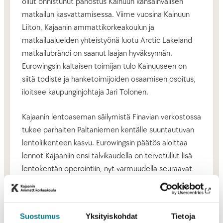
ollut onnistunut panostus Kainuun kansainvälisen
matkailun kasvattamisessa. Viime vuosina Kainuun
Liiton, Kajaanin ammattikorkeakoulun ja
matkailualueiden yhteistyönä luotu Arctic Lakeland
matkailubrändi on saanut laajan hyväksynnän.
Eurowingsin kaltaisen toimijan tulo Kainuuseen on
siitä todiste ja hanketoimijoiden osaamisen osoitus,
iloitsee kaupunginjohtaja Jari Tolonen.
Kajaanin lentoaseman säilymistä Finavian verkostossa
tukee parhaiten Paltaniemen kentälle suuntautuvan
lentoliikenteen kasvu. Eurowingsin päätös aloittaa
lennot Kajaaniin ensi talvikaudella on tervetullut lisä
lentokentän operointiin, nyt varmuudella seuraavat
kaksi vuotta jatkuvan reittilentoliikenteen rinnalla,
arvioi uutista kehitysjohtaja Risto Hämäläinen.
Suostumus
Yksityiskohdat
Tietoja
Olemme KAMKina erinomaisen iloisia, että voimme