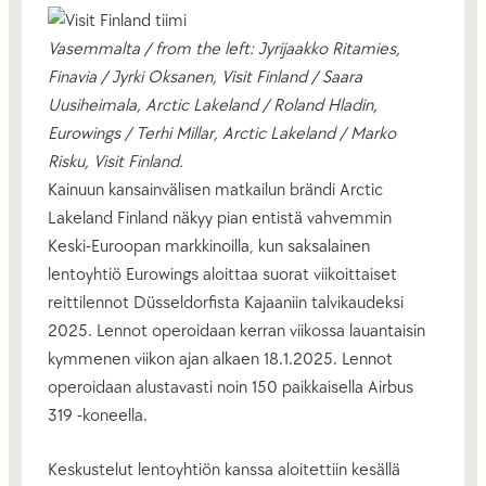
Vasemmalta / from the left: Jyrijaakko Ritamies,
Finavia / Jyrki Oksanen, Visit Finland / Saara
Uusiheimala, Arctic Lakeland / Roland Hladin,
Eurowings / Terhi Millar, Arctic Lakeland / Marko
Risku, Visit Finland.
Kainuun kansainvälisen matkailun brändi Arctic
Lakeland Finland näkyy pian entistä vahvemmin
Keski-Euroopan markkinoilla, kun saksalainen
lentoyhtiö Eurowings aloittaa suorat viikoittaiset
reittilennot Düsseldorfista Kajaaniin talvikaudeksi
2025. Lennot operoidaan kerran viikossa lauantaisin
kymmenen viikon ajan alkaen 18.1.2025. Lennot
operoidaan alustavasti noin 150 paikkaisella Airbus
319 -koneella.
Keskustelut lentoyhtiön kanssa aloitettiin kesällä