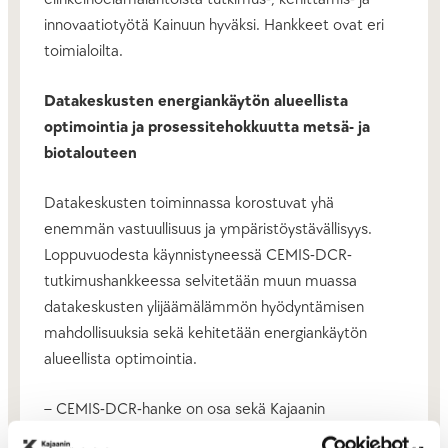
innovaatiotyötä Kainuun hyväksi. Hankkeet ovat eri
toimialoilta.
Datakeskusten energiankäytön alueellista
optimointia ja prosessitehokkuutta metsä- ja
biotalouteen
Datakeskusten toiminnassa korostuvat yhä
enemmän vastuullisuus ja ympäristöystävällisyys.
Loppuvuodesta käynnistyneessä CEMIS-DCR-
tutkimushankkeessa selvitetään muun muassa
datakeskusten ylijäämälämmön hyödyntämisen
mahdollisuuksia sekä kehitetään energiankäytön
alueellista optimointia.
– CEMIS-DCR-hanke on osa sekä Kajaanin
datakeskusekosysteemin toimintaa että Työ- ja