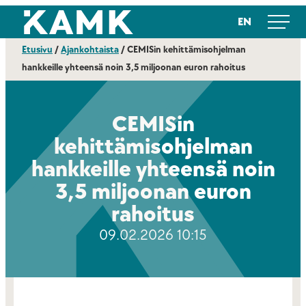
Siirry
Kajaanin ammattikorkeakoulu
EN
suoraan
sisältöön
Etusivu
/
Ajankohtaista
/
CEMISin kehittämisohjelman
hankkeille yhteensä noin 3,5 miljoonan euron rahoitus
CEMISin
kehittämisohjelman
hankkeille yhteensä noin
3,5 miljoonan euron
rahoitus
09.02.2026 10:15