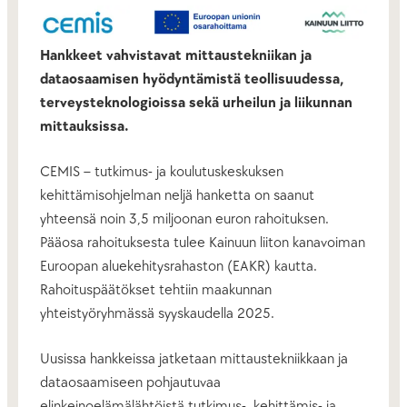
Hankkeet vahvistavat mittaustekniikan ja
dataosaamisen hyödyntämistä teollisuudessa,
terveysteknologioissa sekä urheilun ja liikunnan
mittauksissa.
CEMIS – tutkimus- ja koulutuskeskuksen
kehittämisohjelman neljä hanketta on saanut
yhteensä noin 3,5 miljoonan euron rahoituksen.
Pääosa rahoituksesta tulee Kainuun liiton kanavoiman
Euroopan aluekehitysrahaston (EAKR) kautta.
Rahoituspäätökset tehtiin maakunnan
yhteistyöryhmässä syyskaudella 2025.
Uusissa hankkeissa jatketaan mittaustekniikkaan ja
dataosaamiseen pohjautuvaa
elinkeinoelämälähtöistä tutkimus-, kehittämis- ja