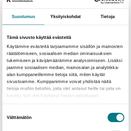
elinkeinoministeriön datatalouden
kehittämisohjelman Kainuun pilottia, kertoo CEMISin
Suostumus
Yksityiskohdat
Tietoja
johtaja
Niina Ahtonen
.
Metsä- ja biotalouteen kohdistuva CEMIS-MESI-
Tämä sivusto käyttää evästeitä
hanke painottuu erityisesti metsä- ja biotalouden
Käytämme evästeitä tarjoamamme sisällön ja mainosten
yritysten prosessien tehokkuuden ja sivuvirtojen
räätälöimiseen, sosiaalisen median ominaisuuksien
hyödyntämisen parantamiseen. Hankkeessa
tukemiseen ja kävijämäärämme analysoimiseen. Lisäksi
yhdistyvät kiertotalouden, energiatehokkuuden,
jaamme sosiaalisen median, mainosalan ja analytiikka-
materiaalitehokkuuden ja hiilensidonnan teemat.
alan kumppaneillemme tietoja siitä, miten käytät
sivustoamme. Kumppanimme voivat yhdistää näitä
Urheilun mittausten ja datan hyödyntämisen
tietoja muihin tietoihin, joita olet antanut heille tai joita on
kehitystyötä ja uusia ratkaisuja
kerätty, kun olet käyttänyt heidän palvelujaan.
terveydenhuoltoon
Suostumuksen
Kainuussa panostetaan vahvasti urheilun ja liikunnan
Välttämätön
valinta
mittaustekniikkaan sekä datan keräämiseen ja