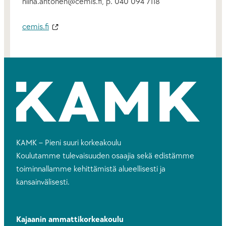
niina.ahtonen@cemis.fi, p. 040 094 7118
cemis.fi
KAMK – Pieni suuri korkeakoulu
Koulutamme tulevaisuuden osaajia sekä edistämme
toiminnallamme kehittämistä alueellisesti ja
kansainvälisesti.
Kajaanin ammattikorkeakoulu