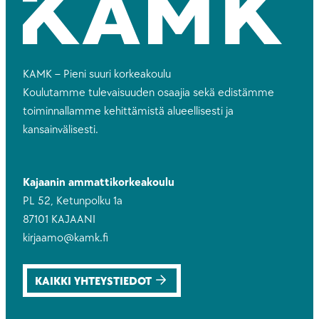
KAMK – Pieni suuri korkeakoulu
Koulutamme tulevaisuuden osaajia sekä edistämme
toiminnallamme kehittämistä alueellisesti ja
kansainvälisesti.
Kajaanin ammattikorkeakoulu
PL 52, Ketunpolku 1a
87101 KAJAANI
kirjaamo@kamk.fi
KAIKKI YHTEYSTIEDOT