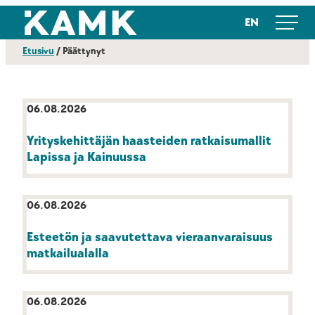
Siirry
Kajaanin ammattikorkeakoulu
EN
suoraan
sisältöön
Etusivu
/
Päättynyt
06.08.2026
Yrityskehittäjän haasteiden ratkaisumallit
Lapissa ja Kainuussa
06.08.2026
Esteetön ja saavutettava vieraanvaraisuus
matkailualalla
06.08.2026