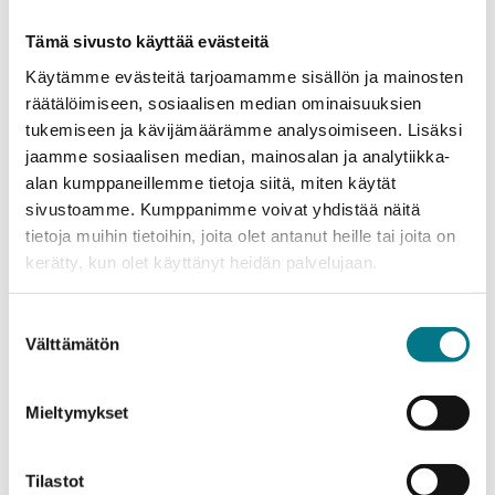
Game Of Survival
Tämä sivusto käyttää evästeitä
Käytämme evästeitä tarjoamamme sisällön ja mainosten
räätälöimiseen, sosiaalisen median ominaisuuksien
06.08.2026
tukemiseen ja kävijämäärämme analysoimiseen. Lisäksi
jaamme sosiaalisen median, mainosalan ja analytiikka-
Uudesta ampumaradasta liiketoimintaa -
alan kumppaneillemme tietoja siitä, miten käytät
Honkamäen toimintakeskus
sivustoamme. Kumppanimme voivat yhdistää näitä
tietoja muihin tietoihin, joita olet antanut heille tai joita on
kerätty, kun olet käyttänyt heidän palvelujaan.
06.08.2026
DigiWADA – Enhancing Water and Dam
Suostumuksen
management in Kazakhstan and Uzbekistan
Välttämätön
valinta
with PPP joint offering
Mieltymykset
06.08.2026
Tilastot
Moottorikelkkailumatkailusta lisää