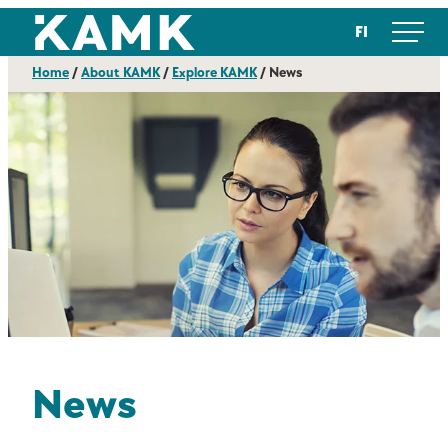
Skip
Kajaanin ammattikorkeakoulu
FI
to
content
Home
/
About KAMK
/
Explore KAMK
/
News
News