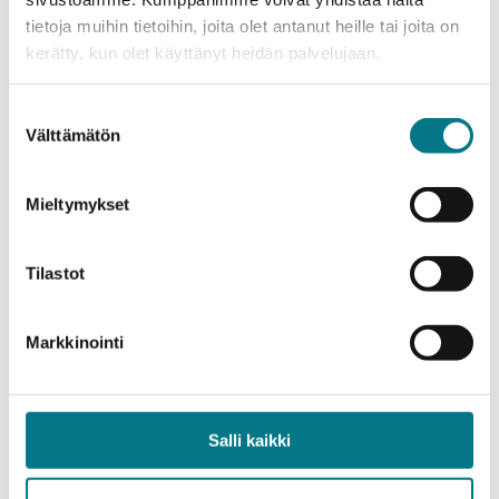
07.06.2024
tietoja muihin tietoihin, joita olet antanut heille tai joita on
Building Bridges: KAMK Hosted
kerätty, kun olet käyttänyt heidän palvelujaan.
Kajaani Sister City Delegation to
Explore Educational and Research
Suostumuksen
Collaborations
Välttämätön
valinta
26.03.2024
Mieltymykset
Microsoft and allies launch a free,
open-to-all AI Developer study path
Tilastot
in Finland
Markkinointi
29.02.2024
Exergaming: the SPEX Project launch
“Sporti’s Universe” and an online
Salli kaikki
course