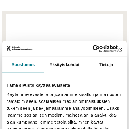
04.07.2024
Attendance enrollment for academic
Suostumus
Yksityiskohdat
Tietoja
year 2024-2025 (continuing
students)
Tämä sivusto käyttää evästeitä
11.06.2024
Käytämme evästeitä tarjoamamme sisällön ja mainosten
räätälöimiseen, sosiaalisen median ominaisuuksien
Kajaani University of Applied
tukemiseen ja kävijämäärämme analysoimiseen. Lisäksi
Sciences’ website has been renewed
jaamme sosiaalisen median, mainosalan ja analytiikka-
alan kumppaneillemme tietoja siitä, miten käytät
sivustoamme. Kumppanimme voivat yhdistää näitä