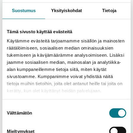
Presentations and guides
Suostumus
Yksityiskohdat
Tietoja
KAMK STRATEGY (PDF)
Tämä sivusto käyttää evästeitä
Käytämme evästeitä tarjoamamme sisällön ja mainosten
räätälöimiseen, sosiaalisen median ominaisuuksien
tukemiseen ja kävijämäärämme analysoimiseen. Lisäksi
jaamme sosiaalisen median, mainosalan ja analytiikka-
alan kumppaneillemme tietoja siitä, miten käytät
sivustoamme. Kumppanimme voivat yhdistää näitä
tietoja muihin tietoihin, joita olet antanut heille tai joita on
KAMK
kerätty, kun olet käyttänyt heidän palvelujaan.
WATCH THE VIDEO
Suostumuksen
Välttämätön
valinta
International Students
Mieltymykset