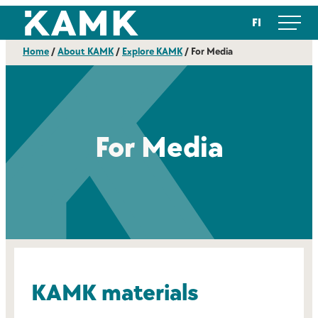
Skip
Kajaanin ammattikorkeakoulu
FI
to
content
Home
/
About KAMK
/
Explore KAMK
/
For Media
For Media
KAMK materials