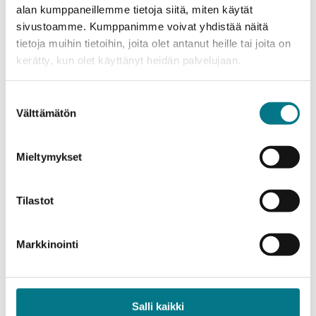
alan kumppaneillemme tietoja siitä, miten käytät
sivustoamme. Kumppanimme voivat yhdistää näitä
tietoja muihin tietoihin, joita olet antanut heille tai joita on
kerätty, kun olet käyttänyt heidän palvelujaan.
Suostumuksen
Välttämätön
valinta
Mieltymykset
Tilastot
Business
Bachelor’s Degree in
Markkinointi
International Business
7.1.–21.1.2026
Application
period
Salli kaikki
MORE INFORMATION