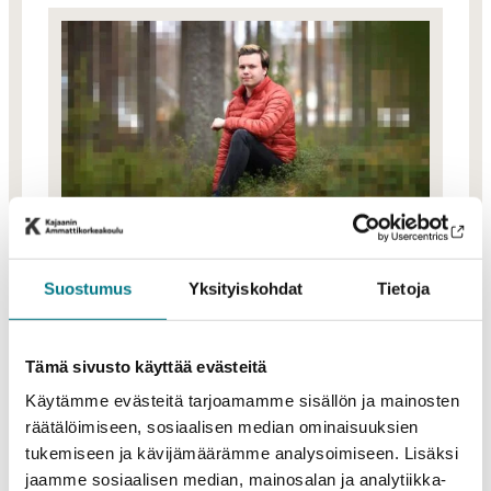
Technology
Bachelor’s Degree in
Suostumus
Yksityiskohdat
Tietoja
Information Technology,
Software Development in the
Age of AI, capital region,
Tämä sivusto käyttää evästeitä
part-time
Käytämme evästeitä tarjoamamme sisällön ja mainosten
Additional
Application
Application
räätälöimiseen, sosiaalisen median ominaisuuksien
period
25.2.-6.3.2026
tukemiseen ja kävijämäärämme analysoimiseen. Lisäksi
jaamme sosiaalisen median, mainosalan ja analytiikka-
MORE INFORMATION