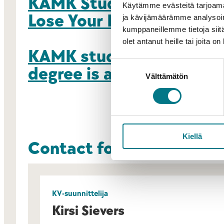
KAMK Student – Did You F
Käytämme evästeitä tarjoama
Lose Your Right to Study
ja kävijämäärämme analysoim
kumppaneillemme tietoja siitä
olet antanut heille tai joita o
KAMK student – Has your
Suostumuksen
degree is almost comple
Välttämätön
valinta
Kiellä
Contact for more inform
KV-suunnittelija
Kirsi Sievers