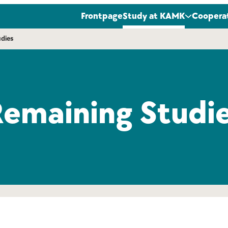
Frontpage
Study at KAMK
Coopera
udies
Remaining Studi