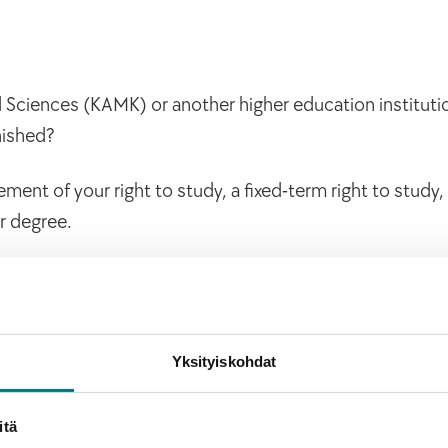
d Sciences (KAMK) or another higher education institutio
nished?
ent of your right to study, a fixed-term right to study, 
r degree.
ge of situations related to completing unfinished studies
Yksityiskohdat
itä