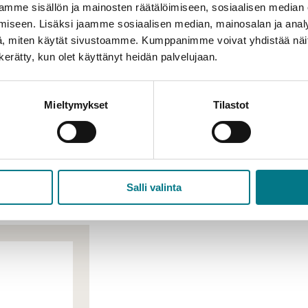
orget to Register as Presen
mme sisällön ja mainosten räätälöimiseen, sosiaalisen median
?
iseen. Lisäksi jaamme sosiaalisen median, mainosalan ja analy
, miten käytät sivustoamme. Kumppanimme voivat yhdistää näitä t
n kerätty, kun olet käyttänyt heidän palvelujaan.
 study right ended, but your
te?
Mieltymykset
Tilastot
Salli valinta
ation