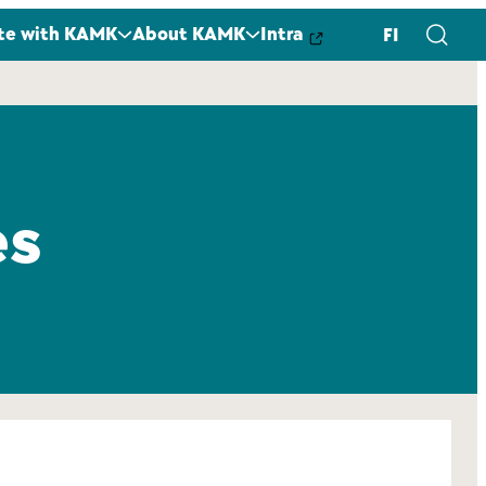
te with KAMK
About KAMK
Intra
FI
es