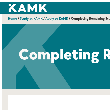
Skip
Kajaanin ammattikorkeakoulu
to
content
Home
/
Study at KAMK
/
Apply to KAMK
/
Completing Remaining St
Completing 