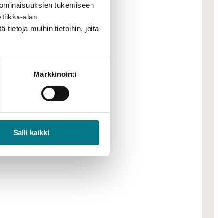
t and
 ominaisuuksien tukemiseen
tiikka-alan
ietoja muihin tietoihin, joita
Markkinointi
Salli kaikki