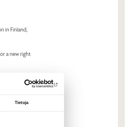
n in Finland,
or a new right
Tietoja