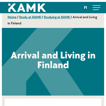
Skip
Kajaanin ammattikorkeakoulu
FI
to
content
Home
/
Study at KAMK
/
Studying at KAMK
/
Arrival and Living
in Finland
Arrival and Living in
Finland