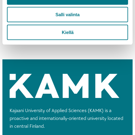
Bachelor's Degree in Tourism
7.1.–21.1.2026
Application period
Salli valinta
MORE INFORMATION
Kiellä
Kajaani University of Applied Sciences (KAMK) is a
proactive and internationally-oriented university located
in central Finland.