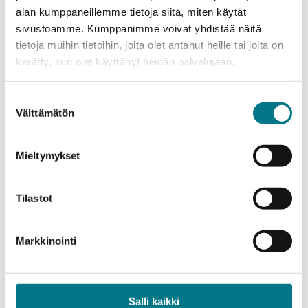
Bachelor's Degree in Tourism
alan kumppaneillemme tietoja siitä, miten käytät
31.8.-10.9.2026
Application period
sivustoamme. Kumppanimme voivat yhdistää näitä
Blended Studies
Mode of Study
tietoja muihin tietoihin, joita olet antanut heille tai joita on
Helsinki
Place of Study
kerätty, kun olet käyttänyt heidän palvelujaan.
MORE INFORMATION
Suostumuksen
Välttämätön
valinta
Mieltymykset
Tilastot
Markkinointi
Tourism
Salli kaikki