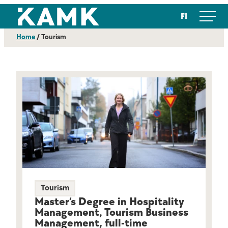
Skip
Kajaanin ammattikorkeakoulu
FI
to
content
Home
/
Tourism
Tourism
Master’s Degree in Hospitality
Management, Tourism Business
Management, full-time